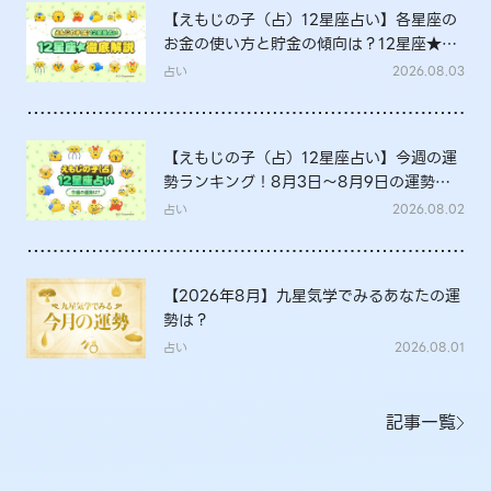
【えもじの子（占）12星座占い】各星座の
お金の使い方と貯金の傾向は？12星座★徹
底解説
占い
2026.08.03
【えもじの子（占）12星座占い】今週の運
勢ランキング！8月3日～8月9日の運勢
は？
占い
2026.08.02
【2026年8月】九星気学でみるあなたの運
勢は？
占い
2026.08.01
記事一覧