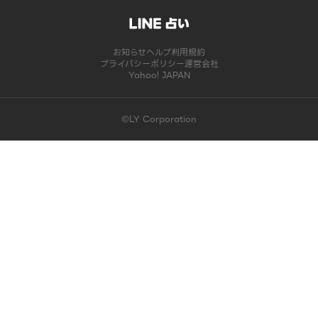
お知らせ
ヘルプ
利用規約
プライバシーポリシー
運営会社
Yahoo! JAPAN
©LY Corporation
このコンテンツは掲載が終了しました | LINE占い