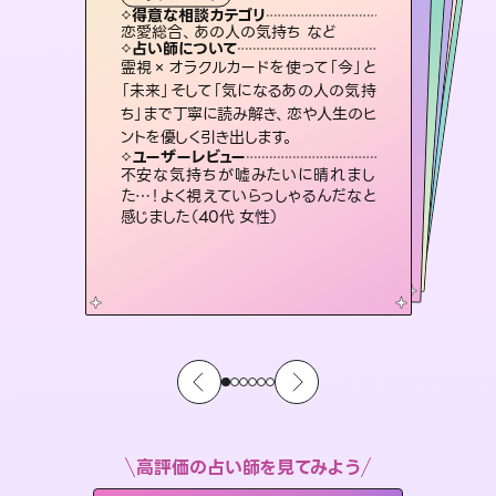
タロット
霊視・オーラ
スピリチュアル・リーディング
ルーン
スピリチュアル・リーディング
タロット
得意な相談カテゴリ
得意な相談カテゴリ
得意な相談カテゴリ
スピリチュアル・リーディング
得意な相談カテゴリ
得意な相談カテゴリ
恋愛総合、あの人の気持ち など
出逢い、片想い、復縁 など
片想い、あの人の気持ち、復縁 など
恋愛総合、片想い、二人の未来 など
得意な相談カテゴリ
片想い、あの人の気持ち、復縁 など
片想い、二人の未来、年の差 など
占い師について
占い師について
占い師について
占い師について
占い師について
占い師について
恋愛のお悩みの中でも特に「曖昧な関
係」の相談を得意としており、友達以上
恋人未満なお相手との今後や本音を丁
3,700年以上の歴史を持つ東洋最古の
占術「易占」で詳細まで占い、幸せへ向
かう道筋を示します。厳しい結果にも具
未来には何パターンもの選択肢があり
ます。不安で視えにくくなっているあな
たの素敵な未来を見つけ、その未来を
霊視×オラクルカードを使って「今」と
連絡再開、復縁、成就などの報告実績
多数。セラピストとして2万超の施術経
験があるからこそできる鑑定で、より良
「未来」そして「気になるあの人の気持
ち」まで丁寧に読み解き、恋や人生のヒ
寧に読み解き恋愛成就へと導きます。
復縁、恋愛、不倫の行方、同性愛や片思い、仕事関係や借金問題まで知りたいことや心の負担になっていることを紐解き、背中をそっと押して導きます。
体的な対策をお伝えします。
い未来をサポートします。
選択できるようアドバイスします。
ユーザーレビュー
ユーザーレビュー
ントを優しく引き出します。
ユーザーレビュー
ユーザーレビュー
鑑定していただいてアドバイス通りに行
動すると仲が復活してきました。ありが
ユーザーレビュー
安心感のあり、言い切ってくれる所や濁
さない鑑定のおかげで、毎回自分の気
とても心温まる鑑定でした。しかもこち
らは何も言っていないのに視えていらっ
複雑な背景もしっかり聞いて鑑定して
いただけました。気持ちが楽になりまし
ユーザーレビュー
職場の人の性質や人間関係、本心など
本当によく視えていてびっくり。対策が
とうございました（40代 女性）
不安な気持ちが嘘みたいに晴れまし
持ちを整えられます（30代 男性）
しゃるんだなと驚きです（30代女性）
た（50代 女性）
た…！よく視えていらっしゃるんだなと
打てて前向きになれます（40代）
感じました（40代 女性）
高評価の占い師を見てみよう