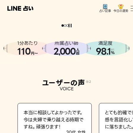
今日の運勢
占い記事
。
どうせなら
運
気
を
味
方
に
し
た
い
、
恋
も
仕
事
も
トップ
ユーザーの声
1分あたり
所属占い師
満足度
相談事例
110
2
000
98.1
,
人
※1
%
円〜
超
占いの流れ
おすすめの占い師
ユーザーの声
※2
よくある質問
VOICE
えもじの子（占）12星座占い
占い記事
本当に相談してよかったです。
とても的確で
今は夫婦で乗り越える時期で
感を言語化し
お知らせ
すね。頑張ります！
に落ちました
30代 女性