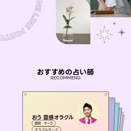
おすすめの占い師
RECOMMEND
おう 霊感オラクル
未来視師＊花
彗望
アイリス -iris-
（
すいぼう
桃源珠羽
）
霊視・オーラ
霊視・オーラ
心理学
セラピスト理恵
霊視・オーラ
（
とうげんみう
西洋占星術
透視
霊視・オーラ
）
タロット
オラクルカード
スピリチュアル・リーディング