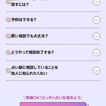
Q
探すには？
Q
予約はできる？
Q
軽い相談でも大丈夫？
Q
どうやって相談終了する？
占い師に相談していることを
Q
知人に知られたくない
準備OK！さっそく占いを始めよう