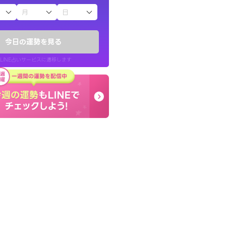
子（占）12星座占い
かったです。今は
しんどくなってましたが
時期ですね。頑
セージを読み返してお守
今日の運勢を見る
す。
LINE占いサービスに遷移します
30代 女性
LINE占いを開く
リ内のサービスページへ遷移します