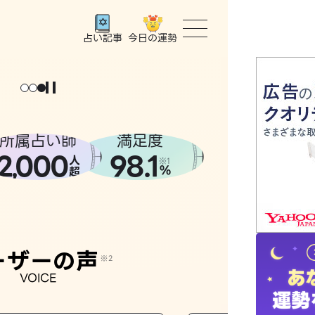
今日の運勢
占い記事
トップ
ユーザー
所属占い師
満足度
2
000
98.1
,
人
相談事例
※1
%
超
占いの流
おすすめ
ーザーの声
※2
VOICE
よくある