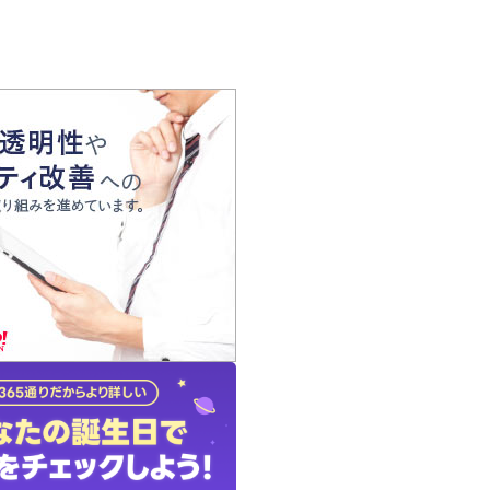
の声
れ
の占い師
質問