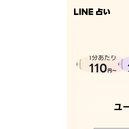
1分あたり
110
円〜
ユ