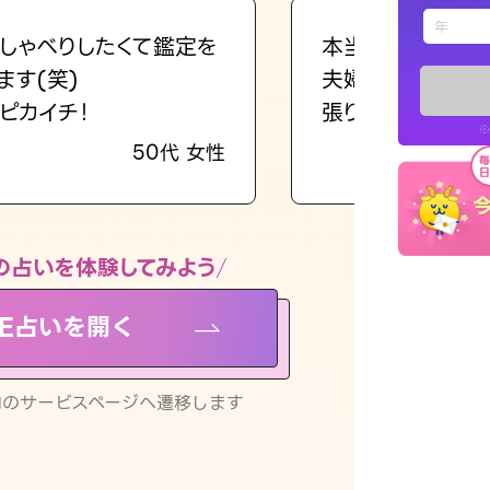
えもじの
しゃべりしたくて鑑定を
本当に相談してよ
ます(笑)
夫婦で乗り越える
占い記事
ピカイチ！
張ります！
※
50代 女性
お知らせ
の占いを体験してみよう
NE占いを開く
※LINEアプ
リ内のサービスページへ遷移します