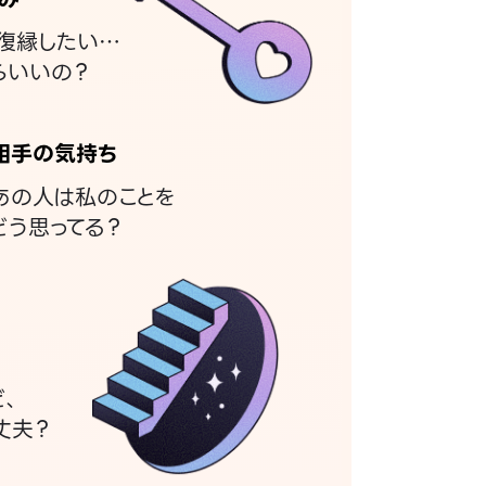
復縁したい…
らいいの？
相手の気持ち
あの人は私のことを
どう思ってる？
ど、
丈夫？