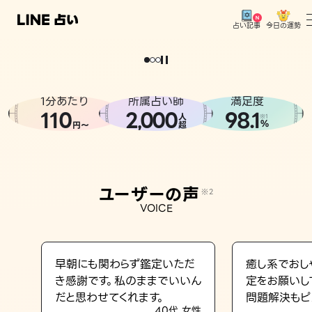
今日の運勢
占い記事
。
どうせなら
運
気
を
味
方
に
し
た
い
、
恋
も
仕
事
も
トップ
ユーザーの声
1分あたり
所属占い師
満足度
相談事例
110
2
000
98.1
,
人
※1
%
円〜
超
占いの流れ
おすすめの占い師
ユーザーの声
※2
よくある質問
VOICE
えもじの子（占）12星座占い
占い記事
早朝にも関わらず鑑定いただ
癒し系でおし
き感謝です。私のままでいいん
定をお願いし
お知らせ
だと思わせてくれます。
問題解決もピ
40代 女性