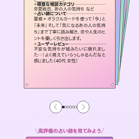
タロット
霊視・オーラ
スピリチュアル・リーディング
スピリチュアル・リーディング
スピリチュアル・リーディング
タロット
得意な相談カテゴリ
得意な相談カテゴリ
得意な相談カテゴリ
スピリチュアル・リーディング
得意な相談カテゴリ
得意な相談カテゴリ
恋愛総合、あの人の気持ち など
恋愛総合、片想い、二人の未来 など
片想い、あの人の気持ち、復縁 など
出逢い、片想い、復縁 など
得意な相談カテゴリ
片想い、あの人の気持ち、復縁 など
片想い、二人の未来、年の差 など
占い師について
占い師について
占い師について
占い師について
占い師について
占い師について
恋愛のお悩みの中でも特に「曖昧な関
係」の相談を得意としており、友達以上
恋人未満なお相手との今後や本音を丁
3,700年以上の歴史を持つ東洋最古の
占術「易占」で詳細まで占い、幸せへ向
かう道筋を示します。厳しい結果にも具
復縁、恋愛、不倫の行方、同性愛や片
思い、仕事関係や借金問題まで知りた
いことや心の負担になっていることを
霊視×オラクルカードを使って「今」と
連絡再開、復縁、成就などの報告実績
多数。セラピストとして2万超の施術経
験があるからこそできる鑑定で、より良
「未来」そして「気になるあの人の気持
ち」まで丁寧に読み解き、恋や人生のヒ
寧に読み解き恋愛成就へと導きます。
未来には何パターンもの選択肢があります。不安で視えにくくなっているあなたの素敵な未来を見つけ、その未来を選択できるようアドバイスします。
体的な対策をお伝えします。
い未来をサポートします。
紐解き、背中をそっと押して導きます。
ユーザーレビュー
ユーザーレビュー
ントを優しく引き出します。
ユーザーレビュー
ユーザーレビュー
鑑定していただいてアドバイス通りに行
動すると仲が復活してきました。ありが
ユーザーレビュー
職場の人の性質や人間関係、本心など
本当によく視えていてびっくり。対策が
とても心温まる鑑定でした。しかもこち
らは何も言っていないのに視えていらっ
複雑な背景もしっかり聞いて鑑定して
いただけました。気持ちが楽になりまし
ユーザーレビュー
安心感のあり、言い切ってくれる所や濁
さない鑑定のおかげで、毎回自分の気
とうございました（40代 女性）
不安な気持ちが嘘みたいに晴れまし
打てて前向きになれます（40代）
しゃるんだなと驚きです（30代女性）
た（50代 女性）
た…！よく視えていらっしゃるんだなと
持ちを整えられます（30代 男性）
感じました（40代 女性）
高評価の占い師を見てみよう