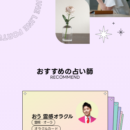
おすすめの占い師
RECOMMEND
おう 霊感オラクル
アイリス -iris-
彗望
未来視師＊花
（
すいぼう
桃源珠羽
）
霊視・オーラ
西洋占星術
タロット
セラピスト理恵
霊視・オーラ
（
とうげんみう
霊視・オーラ
透視
霊視・オーラ
）
心理学
オラクルカード
ルーン