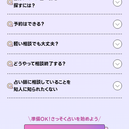
Q
探すには？
Q
予約はできる？
Q
軽い相談でも大丈夫？
Q
どうやって相談終了する？
占い師に相談していることを
Q
知人に知られたくない
準備OK！さっそく占いを始めよう