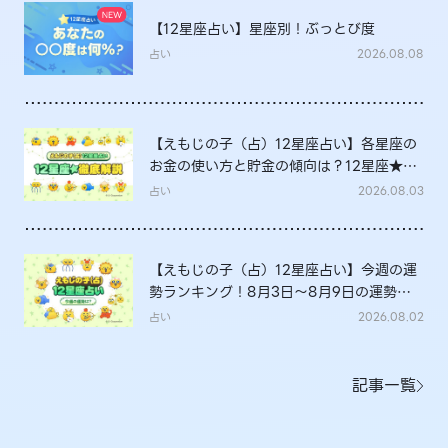
【12星座占い】星座別！ぶっとび度
占い
2026.08.08
【えもじの子（占）12星座占い】各星座の
お金の使い方と貯金の傾向は？12星座★徹
底解説
占い
2026.08.03
【えもじの子（占）12星座占い】今週の運
勢ランキング！8月3日～8月9日の運勢
は？
占い
2026.08.02
記事一覧