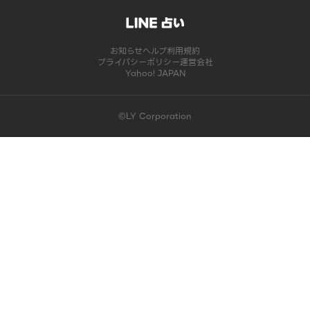
お知らせ
ヘルプ
利用規約
プライバシーポリシー
運営会社
Yahoo! JAPAN
©LY Corporation
このコンテンツは掲載が終了しました | LINE占い