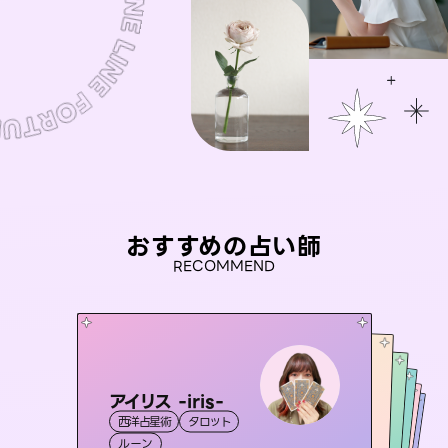
おすすめの占い師
RECOMMEND
アイリス -iris-
おう 霊感オラクル
セラピスト理恵
彗望
桃源珠羽
西洋占星術
タロット
（
すいぼう
霊視・オーラ
）
未来視師＊花
霊視・オーラ
（
とうげんみう
霊視・オーラ
タロット
霊視・オーラ
）
透視
ルーン
オラクルカード