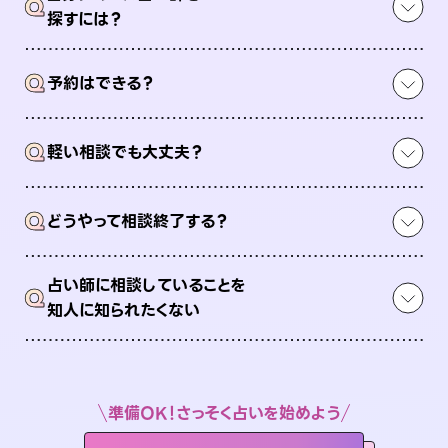
Q
探すには？
Q
予約はできる？
Q
軽い相談でも大丈夫？
Q
どうやって相談終了する？
占い師に相談していることを
Q
知人に知られたくない
準備OK！さっそく占いを始めよう