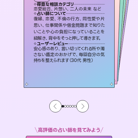
タロット
霊視・オーラ
スピリチュアル・リーディング
スピリチュアル・リーディング
スピリチュアル・リーディング
心理学
得意な相談カテゴリ
得意な相談カテゴリ
得意な相談カテゴリ
スピリチュアル・リーディング
得意な相談カテゴリ
得意な相談カテゴリ
恋愛総合、片想い、二人の未来 など
恋愛総合、あの人の気持ち など
片想い、二人の未来、年の差 など
片想い、あの人の気持ち、復縁 など
得意な相談カテゴリ
片想い、あの人の気持ち、復縁 など
出逢い、片想い、復縁 など
占い師について
占い師について
占い師について
占い師について
占い師について
占い師について
恋愛のお悩みの中でも特に「曖昧な関
係」の相談を得意としており、友達以上
恋人未満なお相手との今後や本音を丁
連絡再開、復縁、成就などの報告実績
多数。セラピストとして2万超の施術経
験があるからこそできる鑑定で、より良
霊視×オラクルカードを使って「今」と
「未来」そして「気になるあの人の気持
ち」まで丁寧に読み解き、恋や人生のヒ
復縁、恋愛、不倫の行方、同性愛や片
未来には何パターンもの選択肢があり
ます。不安で視えにくくなっているあな
たの素敵な未来を見つけ、その未来を
思い、仕事関係や借金問題まで知りた
いことや心の負担になっていることを
寧に読み解き恋愛成就へと導きます。
3,700年以上の歴史を持つ東洋最古の占術「易占」で詳細まで占い、幸せへ向かう道筋を示します。厳しい結果にも具体的な対策をお伝えします。
い未来をサポートします。
選択できるようアドバイスします。
ントを優しく引き出します。
ユーザーレビュー
ユーザーレビュー
紐解き、背中をそっと押して導きます。
ユーザーレビュー
ユーザーレビュー
鑑定していただいてアドバイス通りに行
動すると仲が復活してきました。ありが
ユーザーレビュー
複雑な背景もしっかり聞いて鑑定して
いただけました。気持ちが楽になりまし
職場の人の性質や人間関係、本心など
本当によく視えていてびっくり。対策が
とても心温まる鑑定でした。しかもこち
らは何も言っていないのに視えていらっ
ユーザーレビュー
不安な気持ちが嘘みたいに晴れまし
た…！よく視えていらっしゃるんだなと
とうございました（40代 女性）
安心感のあり、言い切ってくれる所や濁
た（50代 女性）
打てて前向きになれます（40代）
しゃるんだなと驚きです（30代女性）
さない鑑定のおかげで、毎回自分の気
感じました（40代 女性）
持ちを整えられます（30代 男性）
高評価の占い師を見てみよう