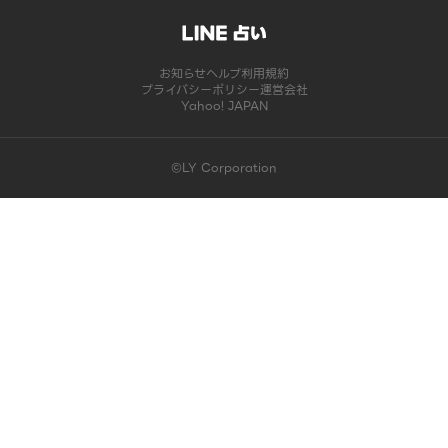
お知らせ
ヘルプ
利用規約
プライバシーポリシー
運営会社
Yahoo! JAPAN
©LY Corporation
このコンテンツは掲載が終了しました | LINE占い