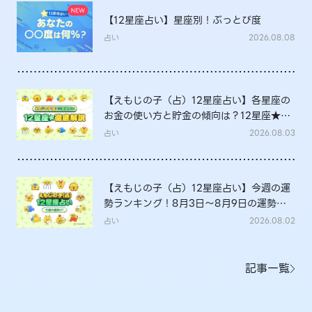
【12星座占い】星座別！ぶっとび度
占い
2026.08.08
【えもじの子（占）12星座占い】各星座の
お金の使い方と貯金の傾向は？12星座★徹
底解説
占い
2026.08.03
【えもじの子（占）12星座占い】今週の運
勢ランキング！8月3日～8月9日の運勢
は？
占い
2026.08.02
記事一覧