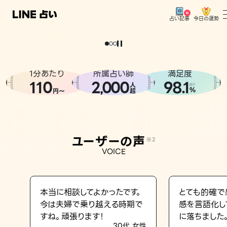
今日の運勢
占い記事
。
どうせなら
運
気
を
味
方
に
し
た
い
、
恋
も
仕
事
も
トップ
ユーザーの声
1分あたり
所属占い師
満足度
相談事例
110
2
000
98.1
,
人
※1
%
円〜
超
占いの流れ
おすすめの占い師
ユーザーの声
※2
よくある質問
VOICE
えもじの子（占）12星座占い
占い記事
本当に相談してよかったです。
とても的確で
今は夫婦で乗り越える時期で
感を言語化し
お知らせ
すね。頑張ります！
に落ちました
30代 女性