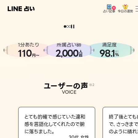
今日の運勢
占い記事
。
どうせなら
運
気
を
味
方
に
し
た
い
、
恋
も
仕
事
も
トップ
ユーザーの声
1分あたり
所属占い師
満足度
相談事例
110
2
000
98.1
,
人
※1
%
円〜
超
占いの流れ
おすすめの占い師
ユーザーの声
※2
よくある質問
VOICE
えもじの子（占）12星座占い
占い記事
とても的確で感じていた違和
終了後とても
感を言語化してくれたので腑
で、さっきま
お知らせ
に落ちました。
のように晴れ
30代 女性