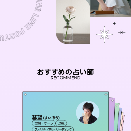
おすすめの占い師
RECOMMEND
彗望
アイリス -iris-
（
すいぼう
）
セラピスト理恵
未来視師＊花
おう 霊感オラクル
霊視・オーラ
透視
西洋占星術
タロット
桃源珠羽
霊視・オーラ
霊視・オーラ
タロット
霊視・オーラ
心理学
（
スピリチュアル・リーディング
とうげんみう
ルーン