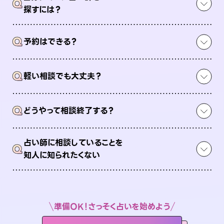
Q
探すには？
Q
予約はできる？
Q
軽い相談でも大丈夫？
Q
どうやって相談終了する？
占い師に相談していることを
Q
知人に知られたくない
準備OK！さっそく占いを始めよう