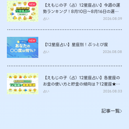
【えもじの子（占）12星座占い】今週の運
勢ランキング！8月10日～8月16日の運勢
は？
占い
2026.08.09
【12星座占い】星座別！ぶっとび度
占い
2026.08.08
【えもじの子（占）12星座占い】各星座の
お金の使い方と貯金の傾向は？12星座★徹
底解説
占い
2026.08.03
記事一覧