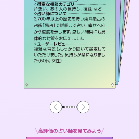
霊視・オーラ
スピリチュアル・リーディング
）
スピリチュアル・リーディング
オラクルカード
タロット
得意な相談カテゴリ
得意な相談カテゴリ
得意な相談カテゴリ
スピリチュアル・リーディング
得意な相談カテゴリ
得意な相談カテゴリ
片想い、あの人の気持ち、復縁 など
恋愛総合、片想い、二人の未来 など
片想い、二人の未来、年の差 など
出逢い、片想い、復縁 など
得意な相談カテゴリ
恋愛総合、あの人の気持ち など
片想い、あの人の気持ち、復縁 など
占い師について
占い師について
占い師について
占い師について
占い師について
占い師について
霊視×オラクルカードを使って「今」と
「未来」そして「気になるあの人の気持
ち」まで丁寧に読み解き、恋や人生のヒ
連絡再開、復縁、成就などの報告実績
多数。セラピストとして2万超の施術経
験があるからこそできる鑑定で、より良
復縁、恋愛、不倫の行方、同性愛や片
思い、仕事関係や借金問題まで知りた
いことや心の負担になっていることを
3,700年以上の歴史を持つ東洋最古の
恋愛のお悩みの中でも特に「曖昧な関
係」の相談を得意としており、友達以上
恋人未満なお相手との今後や本音を丁
占術「易占」で詳細まで占い、幸せへ向
かう道筋を示します。厳しい結果にも具
ントを優しく引き出します。
未来には何パターンもの選択肢があります。不安で視えにくくなっているあなたの素敵な未来を見つけ、その未来を選択できるようアドバイスします。
い未来をサポートします。
寧に読み解き恋愛成就へと導きます。
紐解き、背中をそっと押して導きます。
ユーザーレビュー
ユーザーレビュー
体的な対策をお伝えします。
ユーザーレビュー
ユーザーレビュー
不安な気持ちが嘘みたいに晴れまし
た…！よく視えていらっしゃるんだなと
ユーザーレビュー
職場の人の性質や人間関係、本心など
本当によく視えていてびっくり。対策が
鑑定していただいてアドバイス通りに行
動すると仲が復活してきました。ありが
とても心温まる鑑定でした。しかもこち
らは何も言っていないのに視えていらっ
ユーザーレビュー
安心感のあり、言い切ってくれる所や濁
さない鑑定のおかげで、毎回自分の気
感じました（40代 女性）
複雑な背景もしっかり聞いて鑑定して
打てて前向きになれます（40代）
とうございました（40代 女性）
しゃるんだなと驚きです（30代女性）
いただけました。気持ちが楽になりまし
持ちを整えられます（30代 男性）
た（50代 女性）
高評価の占い師を見てみよう