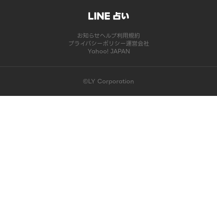
お知らせ
ヘルプ
利用規約
プライバシーポリシー
運営会社
Yahoo! JAPAN
©LY Corporation
このコンテンツは掲載が終了しました | LINE占い