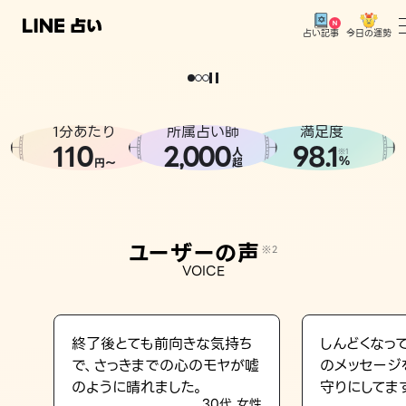
今日の運勢
占い記事
。
どうせなら
運
気
を
味
方
に
し
た
い
、
恋
も
仕
事
も
トップ
ユーザーの声
1分あたり
所属占い師
満足度
相談事例
110
2
000
98.1
,
人
※1
%
円〜
超
占いの流れ
おすすめの占い師
ユーザーの声
※2
よくある質問
VOICE
えもじの子（占）12星座占い
占い記事
終了後とても前向きな気持ち
しんどくなっ
で、さっきまでの心のモヤが嘘
のメッセージ
お知らせ
のように晴れました。
守りにしてま
30代 女性