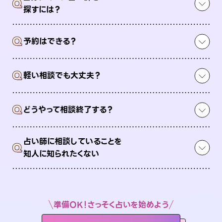
Q
探すには？
Q
予約はできる？
Q
軽い相談でも大丈夫？
Q
どうやって相談終了する？
占い師に相談していることを
Q
知人に知られたくない
準備OK！さっそく占いを始めよう