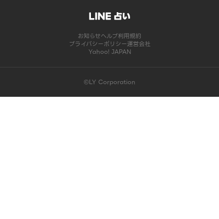
お知らせ
ヘルプ
利用規約
プライバシーポリシー
運営会社
Yahoo! JAPAN
©LY Corporation
このコンテンツは掲載が終了しました | LINE占い