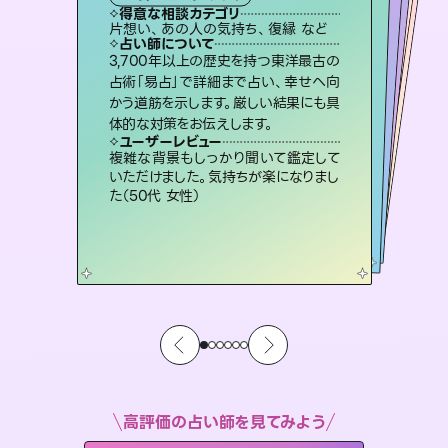
霊視・オーラ
ルーン
）
スピリチュアル・リーディング
オラクルカード
タロット
得意な相談カテゴリ
得意な相談カテゴリ
得意な相談カテゴリ
スピリチュアル・リーディング
得意な相談カテゴリ
得意な相談カテゴリ
片想い、あの人の気持ち、復縁 など
片想い、二人の未来、年の差 など
恋愛総合、片想い、二人の未来 など
出逢い、片想い、復縁 など
得意な相談カテゴリ
恋愛総合、あの人の気持ち など
片想い、あの人の気持ち、復縁 など
占い師について
占い師について
占い師について
占い師について
占い師について
占い師について
霊視×オラクルカードを使って「今」と
「未来」そして「気になるあの人の気持
ち」まで丁寧に読み解き、恋や人生のヒ
復縁、恋愛、不倫の行方、同性愛や片
思い、仕事関係や借金問題まで知りた
いことや心の負担になっていることを
連絡再開、復縁、成就などの報告実績
多数。セラピストとして2万超の施術経
験があるからこそできる鑑定で、より良
3,700年以上の歴史を持つ東洋最古の
恋愛のお悩みの中でも特に「曖昧な関
係」の相談を得意としており、友達以上
恋人未満なお相手との今後や本音を丁
占術「易占」で詳細まで占い、幸せへ向
かう道筋を示します。厳しい結果にも具
ントを優しく引き出します。
未来には何パターンもの選択肢があります。不安で視えにくくなっているあなたの素敵な未来を見つけ、その未来を選択できるようアドバイスします。
紐解き、背中をそっと押して導きます。
寧に読み解き恋愛成就へと導きます。
い未来をサポートします。
ユーザーレビュー
ユーザーレビュー
体的な対策をお伝えします。
ユーザーレビュー
ユーザーレビュー
不安な気持ちが嘘みたいに晴れまし
た…！よく視えていらっしゃるんだなと
ユーザーレビュー
職場の人の性質や人間関係、本心など
本当によく視えていてびっくり。対策が
鑑定していただいてアドバイス通りに行
動すると仲が復活してきました。ありが
安心感のあり、言い切ってくれる所や濁
さない鑑定のおかげで、毎回自分の気
ユーザーレビュー
とても心温まる鑑定でした。しかもこち
らは何も言っていないのに視えていらっ
感じました（40代 女性）
複雑な背景もしっかり聞いて鑑定して
打てて前向きになれます（40代）
とうございました（40代 女性）
持ちを整えられます（30代 男性）
いただけました。気持ちが楽になりまし
しゃるんだなと驚きです（30代女性）
た（50代 女性）
高評価の占い師を見てみよう