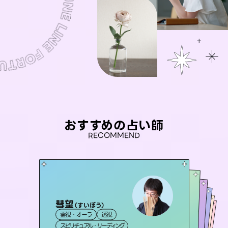
おすすめの占い師
RECOMMEND
彗望
セラピスト理恵
（
すいぼう
）
アイリス -iris-
未来視師＊花
おう 霊感オラクル
霊視・オーラ
透視
霊視・オーラ
タロット
桃源珠羽
西洋占星術
タロット
霊視・オーラ
霊視・オーラ
心理学
（
スピリチュアル・リーディング
とうげんみう
スピリチュアル・リーディング