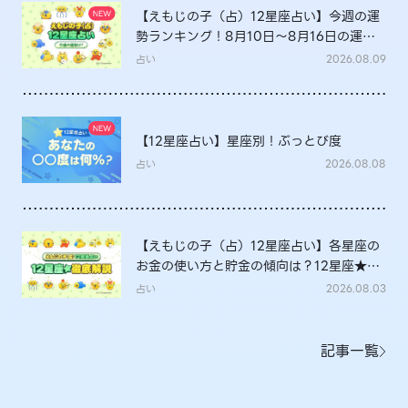
【えもじの子（占）12星座占い】今週の運
勢ランキング！8月10日～8月16日の運勢
は？
占い
2026.08.09
【12星座占い】星座別！ぶっとび度
占い
2026.08.08
【えもじの子（占）12星座占い】各星座の
お金の使い方と貯金の傾向は？12星座★徹
底解説
占い
2026.08.03
記事一覧