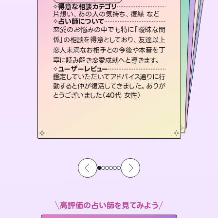
タロット
西洋占星術
スピリチュアル・リーディング
オラクルカード
スピリチュアル・リーディング
タロット
得意な相談カテゴリ
得意な相談カテゴリ
得意な相談カテゴリ
ルーン
得意な相談カテゴリ
得意な相談カテゴリ
片想い、あの人の気持ち、復縁 など
片想い、あの人の気持ち、復縁 など
出逢い、片想い、復縁 など
恋愛総合、あの人の気持ち など
得意な相談カテゴリ
片想い、二人の未来、年の差 など
恋愛総合、片想い、二人の未来 など
占い師について
占い師について
占い師について
占い師について
占い師について
占い師について
連絡再開、復縁、成就などの報告実績
多数。セラピストとして2万超の施術経
験があるからこそできる鑑定で、より良
未来には何パターンもの選択肢があり
ます。不安で視えにくくなっているあな
たの素敵な未来を見つけ、その未来を
3,700年以上の歴史を持つ東洋最古の
占術「易占」で詳細まで占い、幸せへ向
かう道筋を示します。厳しい結果にも具
恋愛のお悩みの中でも特に「曖昧な関
復縁、恋愛、不倫の行方、同性愛や片
思い、仕事関係や借金問題まで知りた
いことや心の負担になっていることを
係」の相談を得意としており、友達以上
恋人未満なお相手との今後や本音を丁
い未来をサポートします。
霊視×オラクルカードを使って「今」と「未来」そして「気になるあの人の気持ち」まで丁寧に読み解き、恋や人生のヒントを優しく引き出します。
選択できるようアドバイスします。
紐解き、背中をそっと押して導きます。
体的な対策をお伝えします。
ユーザーレビュー
ユーザーレビュー
寧に読み解き恋愛成就へと導きます。
ユーザーレビュー
ユーザーレビュー
とても心温まる鑑定でした。しかもこち
らは何も言っていないのに視えていらっ
ユーザーレビュー
不安な気持ちが嘘みたいに晴れまし
た…！よく視えていらっしゃるんだなと
安心感のあり、言い切ってくれる所や濁
さない鑑定のおかげで、毎回自分の気
職場の人の性質や人間関係、本心など
本当によく視えていてびっくり。対策が
ユーザーレビュー
複雑な背景もしっかり聞いて鑑定して
いただけました。気持ちが楽になりまし
しゃるんだなと驚きです（30代女性）
鑑定していただいてアドバイス通りに行
感じました（40代 女性）
持ちを整えられます（30代 男性）
打てて前向きになれます（40代）
動すると仲が復活してきました。ありが
た（50代 女性）
とうございました（40代 女性）
高評価の占い師を見てみよう