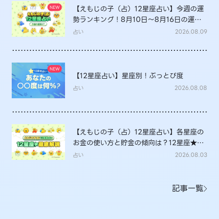
【えもじの子（占）12星座占い】今週の運
勢ランキング！8月10日～8月16日の運勢
は？
占い
2026.08.09
【12星座占い】星座別！ぶっとび度
占い
2026.08.08
【えもじの子（占）12星座占い】各星座の
お金の使い方と貯金の傾向は？12星座★徹
底解説
占い
2026.08.03
記事一覧