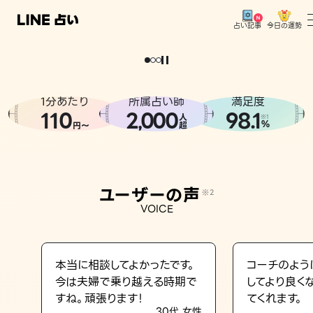
今日の運勢
占い記事
。
どうせなら
運
気
を
味
方
に
し
た
い
、
恋
も
仕
事
も
トップ
ユーザーの声
1分あたり
所属占い師
満足度
相談事例
110
2
000
98.1
,
人
※1
%
円〜
超
占いの流れ
おすすめの占い師
ユーザーの声
※2
よくある質問
VOICE
えもじの子（占）12星座占い
占い記事
本当に相談してよかったです。
コーチのよう
今は夫婦で乗り越える時期で
してより良く
お知らせ
すね。頑張ります！
てくれます。
30代 女性