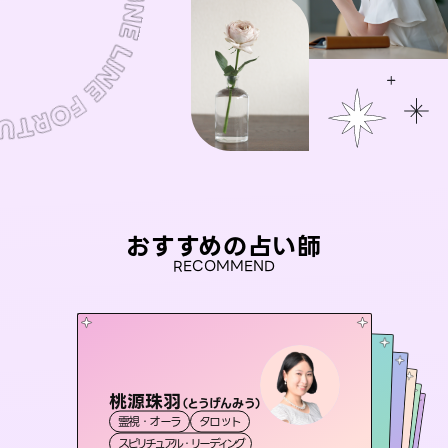
おすすめの占い師
RECOMMEND
桃源珠羽
彗望
（
とうげんみう
）
未来視師＊花
（
すいぼう
）
おう 霊感オラクル
セラピスト理恵
霊視・オーラ
タロット
霊視・オーラ
透視
アイリス -iris-
霊視・オーラ
霊視・オーラ
心理学
霊視・オーラ
スピリチュアル・リーディング
スピリチュアル・リーディング