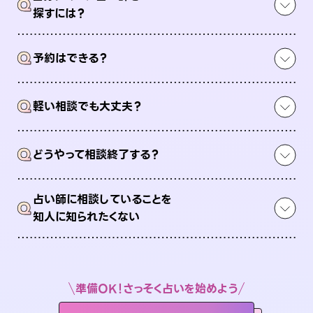
Q
探すには？
Q
予約はできる？
Q
軽い相談でも大丈夫？
Q
どうやって相談終了する？
占い師に相談していることを
Q
知人に知られたくない
準備OK！さっそく占いを始めよう