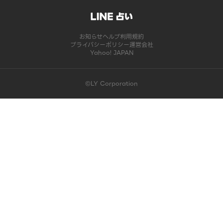
お知らせ
ヘルプ
利用規約
プライバシーポリシー
運営会社
Yahoo! JAPAN
©LY Corporation
このコンテンツは掲載が終了しました | LINE占い