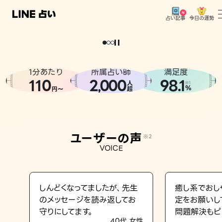
今日の運勢
占い記事
。
どうせなら
運
気
を
味
方
に
し
た
い
、
恋
も
仕
事
も
トップ
ユーザーの声
1分あたり
所属占い師
満足度
相談事例
110
2
000
98.1
,
人
※1
%
円〜
超
占いの流れ
おすすめの占い師
ユーザーの声
※2
よくある質問
VOICE
えもじの子（占）12星座占い
占い記事
しんどくなってましたが、先生
癒し系でおし
のメッセージを読み返してお
定をお願いし
お知らせ
守りにしてます。
問題解決もピ
40代 女性