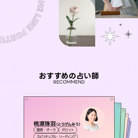
おすすめの占い師
RECOMMEND
桃源珠羽
彗望
（
とうげんみう
）
セラピスト理恵
（
すいぼう
）
おう 霊感オラクル
アイリス -iris-
霊視・オーラ
タロット
霊視・オーラ
透視
未来視師＊花
霊視・オーラ
霊視・オーラ
タロット
西洋占星術
スピリチュアル・リーディング
スピリチュアル・リーディング
タロット