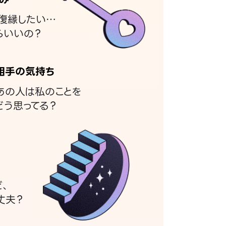
復縁したい…
らいいの？
相手の気持ち
あの人は私のことを
どう思ってる？
ど、
丈夫？