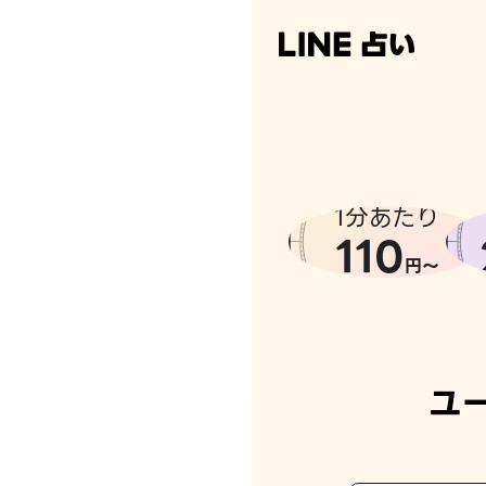
1分あたり
110
円〜
ユ