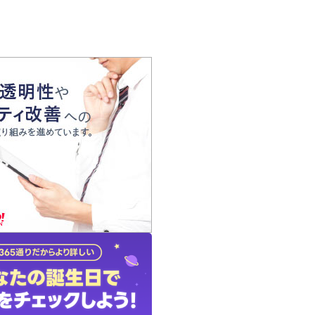
の声
れ
の占い師
質問