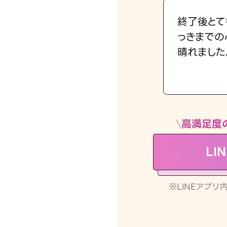
終了後とて
っきまでの
晴れました
高満足度
LI
※LINEアプ