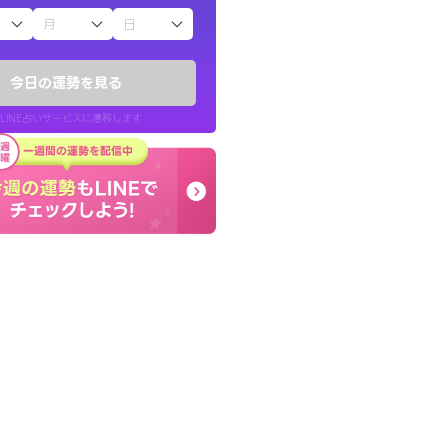
子（占）12星座占い
ていた違和感を
本当に相談してよかった
ので腑に落ちまし
夫婦で乗り越える時期で
今日の運勢を見る
張ります！
LINE占いサービスに遷移します
30代 女性
LINE占いを開く
リ内のサービスページへ遷移します