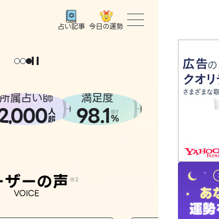
今日の運勢
占い記事
トップ
ユーザー
所属占い師
満足度
2
000
98.1
,
人
相談事例
※1
%
超
占いの流
おすすめ
ーザーの声
※2
VOICE
よくある