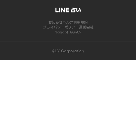
お知らせ
ヘルプ
利用規約
プライバシーポリシー
運営会社
Yahoo! JAPAN
©LY Corporation
このコンテンツは掲載が終了しました | LINE占い