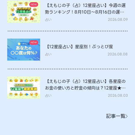
【えもじの子（占）12星座占い】今週の運
勢ランキング！8月10日～8月16日の運勢
は？
占い
2026.08.09
【12星座占い】星座別！ぶっとび度
占い
2026.08.08
【えもじの子（占）12星座占い】各星座の
お金の使い方と貯金の傾向は？12星座★徹
底解説
占い
2026.08.03
記事一覧