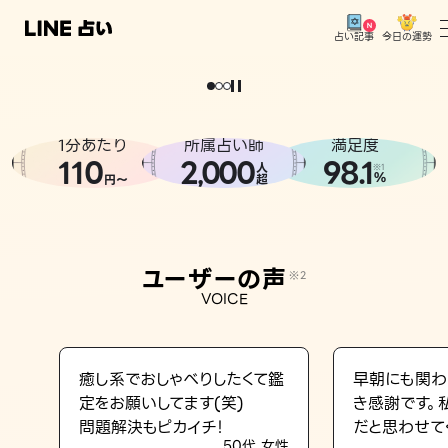
今日の運勢
占い記事
。
どうせなら
運
気
を
味
方
に
し
た
い
、
恋
も
仕
事
も
トップ
ユーザーの声
1分あたり
所属占い師
満足度
相談事例
110
2
000
98.1
,
人
※1
%
円〜
超
占いの流れ
おすすめの占い師
ユーザーの声
※2
よくある質問
VOICE
えもじの子（占）12星座占い
占い記事
癒し系でおしゃべりしたくて鑑
早朝にも関わ
定をお願いしてます(笑)
き感謝です。
お知らせ
問題解決もピカイチ！
だと思わせて
50代 女性