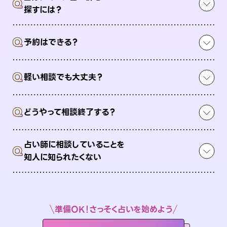
Q
探すには？
Q
予約はできる？
Q
軽い相談でも大丈夫？
Q
どうやって相談終了する？
占い師に相談していることを
Q
知人に知られたくない
準備OK！さっそく占いを始めよう