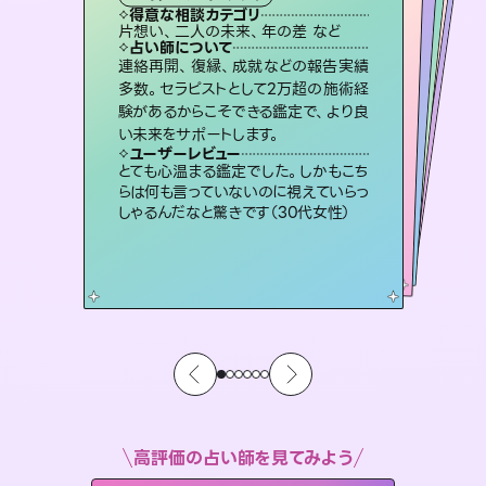
タロット
霊視・オーラ
ルーン
スピリチュアル・リーディング
スピリチュアル・リーディング
心理学
得意な相談カテゴリ
得意な相談カテゴリ
得意な相談カテゴリ
スピリチュアル・リーディング
得意な相談カテゴリ
得意な相談カテゴリ
片想い、二人の未来、年の差 など
恋愛総合、あの人の気持ち など
恋愛総合、片想い、二人の未来 など
片想い、あの人の気持ち、復縁 など
得意な相談カテゴリ
片想い、あの人の気持ち、復縁 など
出逢い、片想い、復縁 など
占い師について
占い師について
占い師について
占い師について
占い師について
占い師について
恋愛のお悩みの中でも特に「曖昧な関
係」の相談を得意としており、友達以上
恋人未満なお相手との今後や本音を丁
復縁、恋愛、不倫の行方、同性愛や片
思い、仕事関係や借金問題まで知りた
いことや心の負担になっていることを
霊視×オラクルカードを使って「今」と
「未来」そして「気になるあの人の気持
ち」まで丁寧に読み解き、恋や人生のヒ
連絡再開、復縁、成就などの報告実績
未来には何パターンもの選択肢があり
ます。不安で視えにくくなっているあな
たの素敵な未来を見つけ、その未来を
多数。セラピストとして2万超の施術経
験があるからこそできる鑑定で、より良
寧に読み解き恋愛成就へと導きます。
3,700年以上の歴史を持つ東洋最古の占術「易占」で詳細まで占い、幸せへ向かう道筋を示します。厳しい結果にも具体的な対策をお伝えします。
紐解き、背中をそっと押して導きます。
選択できるようアドバイスします。
ントを優しく引き出します。
ユーザーレビュー
ユーザーレビュー
い未来をサポートします。
ユーザーレビュー
ユーザーレビュー
鑑定していただいてアドバイス通りに行
動すると仲が復活してきました。ありが
ユーザーレビュー
複雑な背景もしっかり聞いて鑑定して
いただけました。気持ちが楽になりまし
職場の人の性質や人間関係、本心など
本当によく視えていてびっくり。対策が
安心感のあり、言い切ってくれる所や濁
さない鑑定のおかげで、毎回自分の気
ユーザーレビュー
不安な気持ちが嘘みたいに晴れまし
た…！よく視えていらっしゃるんだなと
とうございました（40代 女性）
とても心温まる鑑定でした。しかもこち
た（50代 女性）
打てて前向きになれます（40代）
持ちを整えられます（30代 男性）
らは何も言っていないのに視えていらっ
感じました（40代 女性）
しゃるんだなと驚きです（30代女性）
高評価の占い師を見てみよう