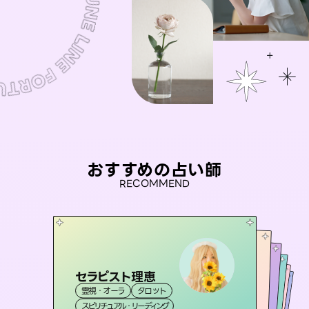
おすすめの占い師
RECOMMEND
セラピスト理恵
おう 霊感オラクル
アイリス -iris-
彗望
桃源珠羽
霊視・オーラ
タロット
（
すいぼう
霊視・オーラ
）
未来視師＊花
西洋占星術
（
とうげんみう
タロット
霊視・オーラ
霊視・オーラ
）
透視
スピリチュアル・リーディング
オラクルカード