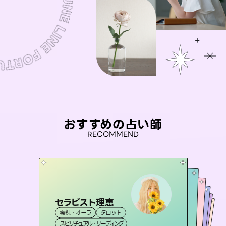
おすすめの占い師
RECOMMEND
セラピスト理恵
彗望
桃源珠羽
（
すいぼう
）
未来視師＊花
（
とうげんみう
アイリス -iris-
霊視・オーラ
タロット
）
霊視・オーラ
透視
おう 霊感オラクル
霊視・オーラ
霊視・オーラ
タロット
西洋占星術
心理学
スピリチュアル・リーディング
スピリチュアル・リーディング
タロット