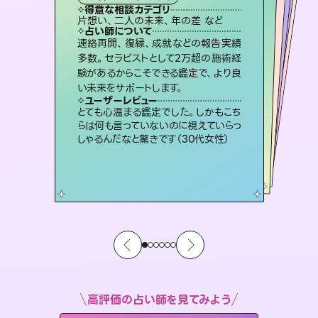
霊視・オーラ
スピリチュアル・リーディング
スピリチュアル・リーディング
ルーン
得意な相談カテゴリ
得意な相談カテゴリ
得意な相談カテゴリ
オラクルカード
得意な相談カテゴリ
得意な相談カテゴリ
片想い、二人の未来、年の差 など
片想い、あの人の気持ち、復縁 など
片想い、あの人の気持ち、復縁 など
出逢い、片想い、復縁 など
得意な相談カテゴリ
恋愛総合、片想い、二人の未来 など
恋愛総合、あの人の気持ち など
占い師について
占い師について
占い師について
占い師について
占い師について
占い師について
復縁、恋愛、不倫の行方、同性愛や片
思い、仕事関係や借金問題まで知りた
いことや心の負担になっていることを
恋愛のお悩みの中でも特に「曖昧な関
係」の相談を得意としており、友達以上
恋人未満なお相手との今後や本音を丁
3,700年以上の歴史を持つ東洋最古の
占術「易占」で詳細まで占い、幸せへ向
かう道筋を示します。厳しい結果にも具
連絡再開、復縁、成就などの報告実績
霊視×オラクルカードを使って「今」と
「未来」そして「気になるあの人の気持
ち」まで丁寧に読み解き、恋や人生のヒ
多数。セラピストとして2万超の施術経
験があるからこそできる鑑定で、より良
紐解き、背中をそっと押して導きます。
未来には何パターンもの選択肢があります。不安で視えにくくなっているあなたの素敵な未来を見つけ、その未来を選択できるようアドバイスします。
寧に読み解き恋愛成就へと導きます。
ントを優しく引き出します。
体的な対策をお伝えします。
ユーザーレビュー
ユーザーレビュー
い未来をサポートします。
ユーザーレビュー
ユーザーレビュー
安心感のあり、言い切ってくれる所や濁
さない鑑定のおかげで、毎回自分の気
ユーザーレビュー
職場の人の性質や人間関係、本心など
本当によく視えていてびっくり。対策が
不安な気持ちが嘘みたいに晴れまし
た…！よく視えていらっしゃるんだなと
鑑定していただいてアドバイス通りに行
動すると仲が復活してきました。ありが
ユーザーレビュー
複雑な背景もしっかり聞いて鑑定して
いただけました。気持ちが楽になりまし
持ちを整えられます（30代 男性）
とても心温まる鑑定でした。しかもこち
打てて前向きになれます（40代）
感じました（40代 女性）
とうございました（40代 女性）
らは何も言っていないのに視えていらっ
た（50代 女性）
しゃるんだなと驚きです（30代女性）
高評価の占い師を見てみよう