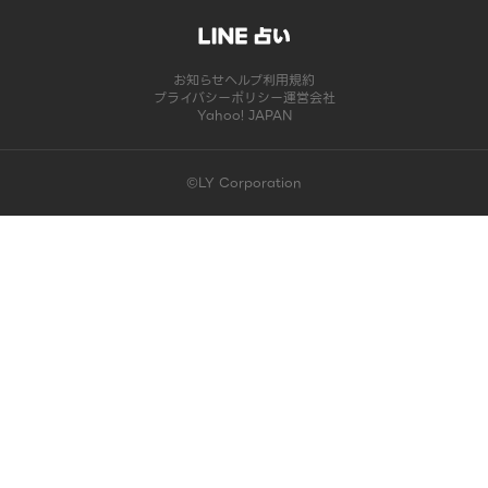
お知らせ
ヘルプ
利用規約
プライバシーポリシー
運営会社
Yahoo! JAPAN
©LY Corporation
このコンテンツは掲載が終了しました | LINE占い