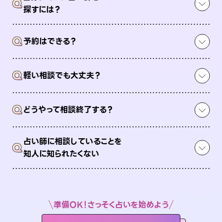
Q
探すには？
Q
予約はできる？
Q
軽い相談でも大丈夫？
Q
どうやって相談終了する？
占い師に相談していることを
Q
知人に知られたくない
準備OK！さっそく占いを始めよう