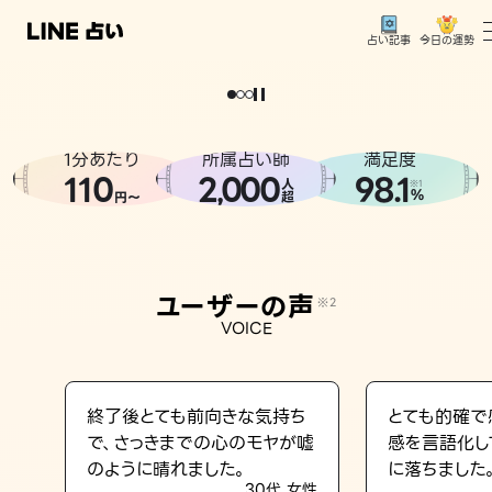
今日の運勢
占い記事
。
どうせなら
運
気
を
味
方
に
し
た
い
、
恋
も
仕
事
も
トップ
ユーザーの声
1分あたり
所属占い師
満足度
相談事例
110
2
000
98.1
,
人
※1
%
円〜
超
占いの流れ
おすすめの占い師
ユーザーの声
※2
よくある質問
VOICE
えもじの子（占）12星座占い
占い記事
終了後とても前向きな気持ち
とても的確で
で、さっきまでの心のモヤが嘘
感を言語化し
お知らせ
のように晴れました。
に落ちました
30代 女性