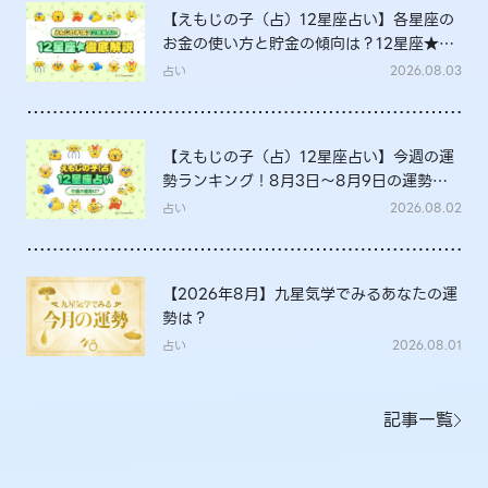
【えもじの子（占）12星座占い】各星座の
お金の使い方と貯金の傾向は？12星座★徹
底解説
占い
2026.08.03
【えもじの子（占）12星座占い】今週の運
勢ランキング！8月3日～8月9日の運勢
は？
占い
2026.08.02
【2026年8月】九星気学でみるあなたの運
勢は？
占い
2026.08.01
記事一覧