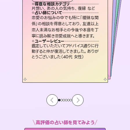
霊視・オーラ
ルーン
スピリチュアル・リーディング
スピリチュアル・リーディング
心理学
得意な相談カテゴリ
得意な相談カテゴリ
得意な相談カテゴリ
スピリチュアル・リーディング
得意な相談カテゴリ
得意な相談カテゴリ
片想い、あの人の気持ち、復縁 など
恋愛総合、あの人の気持ち など
恋愛総合、片想い、二人の未来 など
片想い、二人の未来、年の差 など
得意な相談カテゴリ
片想い、あの人の気持ち、復縁 など
出逢い、片想い、復縁 など
占い師について
占い師について
占い師について
占い師について
占い師について
占い師について
3,700年以上の歴史を持つ東洋最古の
占術「易占」で詳細まで占い、幸せへ向
かう道筋を示します。厳しい結果にも具
復縁、恋愛、不倫の行方、同性愛や片
思い、仕事関係や借金問題まで知りた
いことや心の負担になっていることを
霊視×オラクルカードを使って「今」と
「未来」そして「気になるあの人の気持
ち」まで丁寧に読み解き、恋や人生のヒ
恋愛のお悩みの中でも特に「曖昧な関
未来には何パターンもの選択肢があり
ます。不安で視えにくくなっているあな
たの素敵な未来を見つけ、その未来を
係」の相談を得意としており、友達以上
恋人未満なお相手との今後や本音を丁
体的な対策をお伝えします。
連絡再開、復縁、成就などの報告実績多数。セラピストとして2万超の施術経験があるからこそできる鑑定で、より良い未来をサポートします。
紐解き、背中をそっと押して導きます。
選択できるようアドバイスします。
ントを優しく引き出します。
ユーザーレビュー
ユーザーレビュー
寧に読み解き恋愛成就へと導きます。
ユーザーレビュー
ユーザーレビュー
複雑な背景もしっかり聞いて鑑定して
いただけました。気持ちが楽になりまし
ユーザーレビュー
とても心温まる鑑定でした。しかもこち
らは何も言っていないのに視えていらっ
職場の人の性質や人間関係、本心など
本当によく視えていてびっくり。対策が
安心感のあり、言い切ってくれる所や濁
さない鑑定のおかげで、毎回自分の気
ユーザーレビュー
不安な気持ちが嘘みたいに晴れまし
た…！よく視えていらっしゃるんだなと
た（50代 女性）
鑑定していただいてアドバイス通りに行
しゃるんだなと驚きです（30代女性）
打てて前向きになれます（40代）
持ちを整えられます（30代 男性）
動すると仲が復活してきました。ありが
感じました（40代 女性）
とうございました（40代 女性）
高評価の占い師を見てみよう