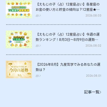
【えもじの子（占）12星座占い】各星座の
お金の使い方と貯金の傾向は？12星座★徹
底解説
占い
2026.08.03
【えもじの子（占）12星座占い】今週の運
勢ランキング！8月3日～8月9日の運勢
は？
占い
2026.08.02
【2026年8月】九星気学でみるあなたの運
勢は？
占い
2026.08.01
記事一覧