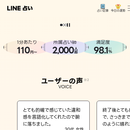
今日の運勢
占い記事
。
どうせなら
運
気
を
味
方
に
し
た
い
、
恋
も
仕
事
も
トップ
ユーザーの声
1分あたり
所属占い師
満足度
相談事例
110
2
000
98.1
,
人
※1
%
円〜
超
占いの流れ
おすすめの占い師
ユーザーの声
※2
よくある質問
VOICE
えもじの子（占）12星座占い
占い記事
とても的確で感じていた違和
終了後とても
感を言語化してくれたので腑
で、さっきま
お知らせ
に落ちました。
のように晴れ
30代 女性