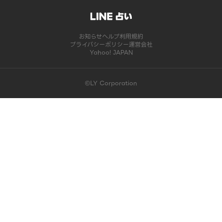
お知らせ
ヘルプ
利用規約
プライバシーポリシー
運営会社
Yahoo! JAPAN
©LY Corporation
このコンテンツは掲載が終了しました | LINE占い