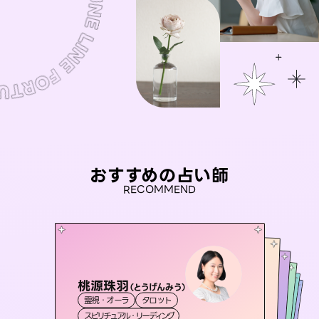
おすすめの占い師
RECOMMEND
桃源珠羽
おう 霊感オラクル
（
とうげんみう
）
アイリス -iris-
セラピスト理恵
彗望
霊視・オーラ
タロット
霊視・オーラ
（
未来視師＊花
すいぼう
西洋占星術
）
タロット
霊視・オーラ
霊視・オーラ
タロット
スピリチュアル・リーディング
オラクルカード
透視