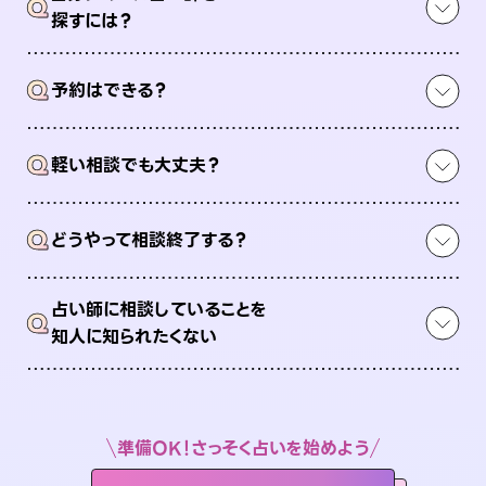
Q
探すには？
Q
予約はできる？
Q
軽い相談でも大丈夫？
Q
どうやって相談終了する？
占い師に相談していることを
Q
知人に知られたくない
準備OK！さっそく占いを始めよう