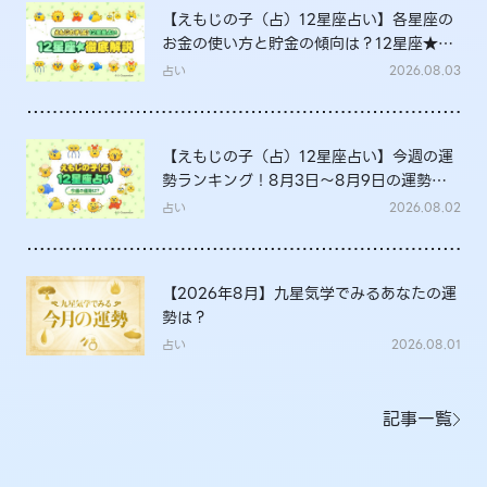
【えもじの子（占）12星座占い】各星座の
お金の使い方と貯金の傾向は？12星座★徹
底解説
占い
2026.08.03
【えもじの子（占）12星座占い】今週の運
勢ランキング！8月3日～8月9日の運勢
は？
占い
2026.08.02
【2026年8月】九星気学でみるあなたの運
勢は？
占い
2026.08.01
記事一覧