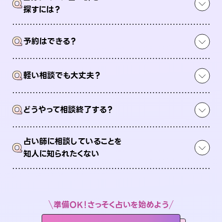
Q
探すには？
Q
予約はできる？
Q
軽い相談でも大丈夫？
Q
どうやって相談終了する？
占い師に相談していることを
Q
知人に知られたくない
準備OK！さっそく占いを始めよう