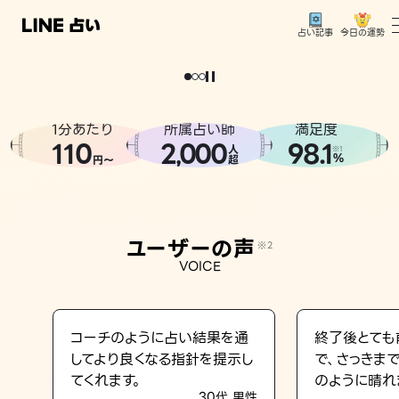
今日の運勢
占い記事
。
どうせなら
運
気
を
味
方
に
し
た
い
、
恋
も
仕
事
も
トップ
ユーザーの声
1分あたり
所属占い師
満足度
相談事例
110
2
000
98.1
,
人
※1
%
円〜
超
占いの流れ
おすすめの占い師
ユーザーの声
※2
よくある質問
VOICE
えもじの子（占）12星座占い
占い記事
コーチのように占い結果を通
終了後とても
してより良くなる指針を提示し
で、さっきま
お知らせ
てくれます。
のように晴れ
30代 男性