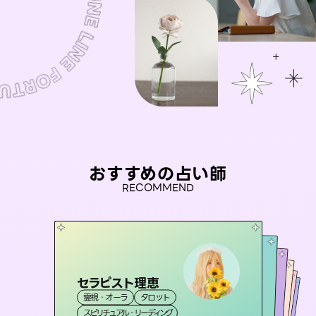
おすすめの占い師
RECOMMEND
セラピスト理恵
彗望
アイリス -iris-
（
すいぼう
）
おう 霊感オラクル
桃源珠羽
霊視・オーラ
タロット
霊視・オーラ
透視
未来視師＊花
西洋占星術
（
とうげんみう
タロット
霊視・オーラ
霊視・オーラ
）
スピリチュアル・リーディング
スピリチュアル・リーディング