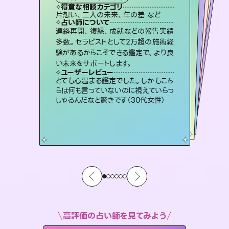
タロット
霊視・オーラ
ルーン
オラクルカード
スピリチュアル・リーディング
心理学
得意な相談カテゴリ
得意な相談カテゴリ
得意な相談カテゴリ
スピリチュアル・リーディング
得意な相談カテゴリ
得意な相談カテゴリ
片想い、二人の未来、年の差 など
片想い、あの人の気持ち、復縁 など
恋愛総合、片想い、二人の未来 など
恋愛総合、あの人の気持ち など
得意な相談カテゴリ
片想い、あの人の気持ち、復縁 など
出逢い、片想い、復縁 など
占い師について
占い師について
占い師について
占い師について
占い師について
占い師について
恋愛のお悩みの中でも特に「曖昧な関
係」の相談を得意としており、友達以上
恋人未満なお相手との今後や本音を丁
復縁、恋愛、不倫の行方、同性愛や片
思い、仕事関係や借金問題まで知りた
いことや心の負担になっていることを
3,700年以上の歴史を持つ東洋最古の
占術「易占」で詳細まで占い、幸せへ向
かう道筋を示します。厳しい結果にも具
連絡再開、復縁、成就などの報告実績
未来には何パターンもの選択肢があり
ます。不安で視えにくくなっているあな
たの素敵な未来を見つけ、その未来を
多数。セラピストとして2万超の施術経
験があるからこそできる鑑定で、より良
寧に読み解き恋愛成就へと導きます。
霊視×オラクルカードを使って「今」と「未来」そして「気になるあの人の気持ち」まで丁寧に読み解き、恋や人生のヒントを優しく引き出します。
紐解き、背中をそっと押して導きます。
選択できるようアドバイスします。
体的な対策をお伝えします。
ユーザーレビュー
ユーザーレビュー
い未来をサポートします。
ユーザーレビュー
ユーザーレビュー
鑑定していただいてアドバイス通りに行
動すると仲が復活してきました。ありが
ユーザーレビュー
不安な気持ちが嘘みたいに晴れまし
た…！よく視えていらっしゃるんだなと
職場の人の性質や人間関係、本心など
本当によく視えていてびっくり。対策が
安心感のあり、言い切ってくれる所や濁
さない鑑定のおかげで、毎回自分の気
ユーザーレビュー
複雑な背景もしっかり聞いて鑑定して
いただけました。気持ちが楽になりまし
とうございました（40代 女性）
とても心温まる鑑定でした。しかもこち
感じました（40代 女性）
打てて前向きになれます（40代）
持ちを整えられます（30代 男性）
らは何も言っていないのに視えていらっ
た（50代 女性）
しゃるんだなと驚きです（30代女性）
高評価の占い師を見てみよう