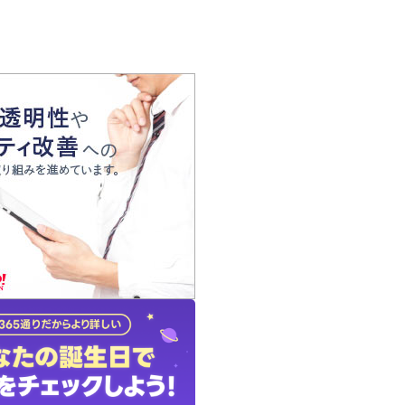
の声
れ
の占い師
質問