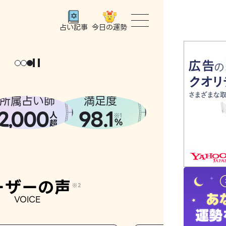
今日の運勢
占い記事
トップ
ユーザー
所属占い師
満足度
2
000
98.1
,
人
相談事例
※1
%
超
占いの流
おすすめ
ーザーの声
※2
VOICE
よくある