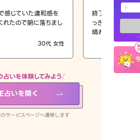
えもじの
で感じていた違和感を
終了後とても前向
くれたので腑に落ちまし
っきまでの心のモ
占い記事
晴れました。
※
30代 女性
お知らせ
の占いを体験してみよう
NE占いを開く
※LINEアプ
リ内のサービスページへ遷移します