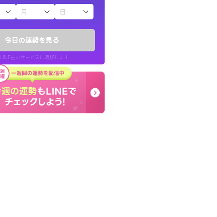
子（占）12星座占い
きな気持ちで、さ
早朝にも関わらず鑑定
ヤが嘘のように
謝です。私のままでいい
今日の運勢を見る
せてくれます。
LINE占いサービスに遷移します
30代 女性
LINE占いを開く
リ内のサービスページへ遷移します