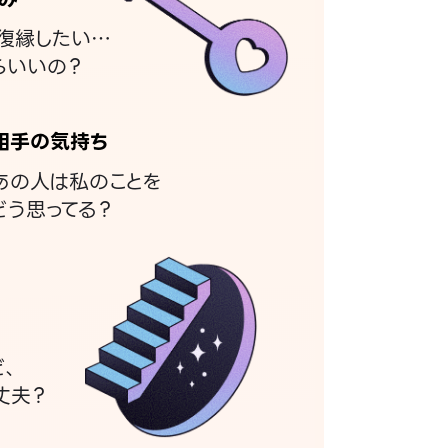
復縁したい…
らいいの？
相手の気持ち
あの人は私のことを
どう思ってる？
ど、
丈夫？