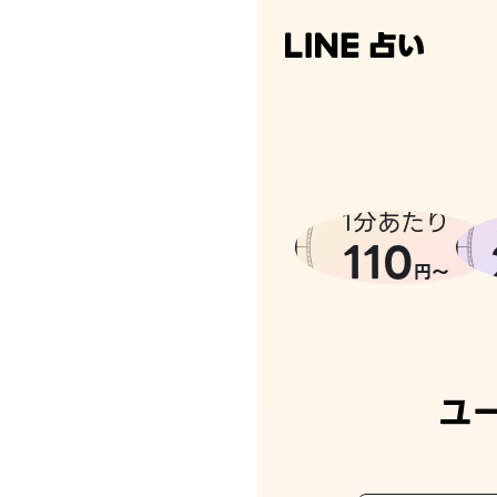
1分あたり
110
円〜
ユ