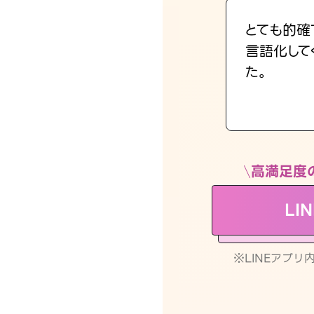
とても的確
言語化して
た。
高満足度
LI
※LINEアプ