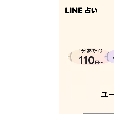
1分あたり
110
円〜
ユ