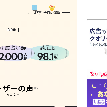
今日の運勢
占い記事
トップ
ユーザー
所属占い師
満足度
2
000
98.1
,
人
相談事例
※1
%
超
占いの流
おすすめ
ーザーの声
※2
VOICE
よくある