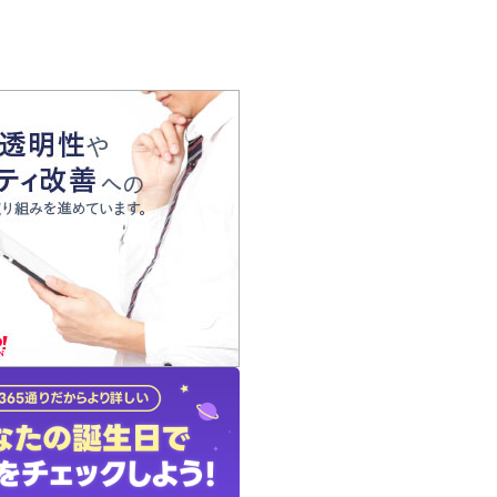
の声
れ
の占い師
質問