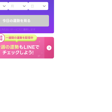
子（占）12星座占い
かったです。今は
とても的確で感じていた
時期ですね。頑
言語化してくれたので腑
今日の運勢を見る
た。
LINE占いサービスに遷移します
30代 女性
LINE占いを開く
リ内のサービスページへ遷移します