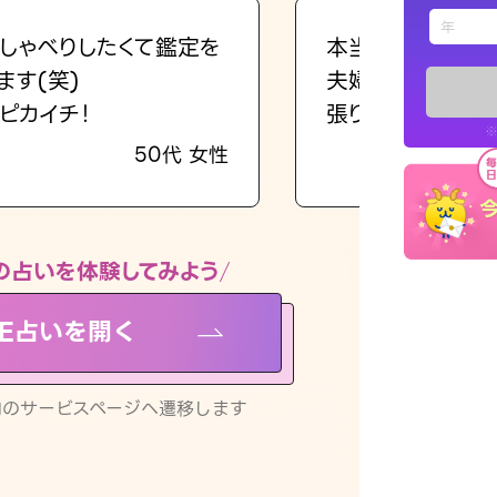
えもじの
しゃべりしたくて鑑定を
本当に相談してよ
ます(笑)
夫婦で乗り越える
占い記事
ピカイチ！
張ります！
※
50代 女性
お知らせ
の占いを体験してみよう
NE占いを開く
※LINEアプ
リ内のサービスページへ遷移します