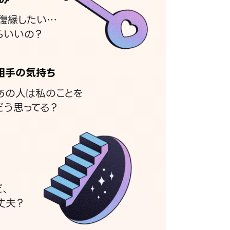
復縁したい…
らいいの？
相手の気持ち
あの人は私のことを
どう思ってる？
ど、
丈夫？