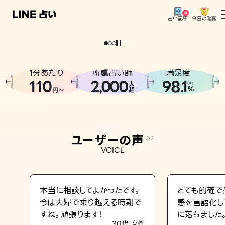
今日の運勢
占い記事
。
どうせなら
運
気
を
味
方
に
し
た
い
、
恋
も
仕
事
も
トップ
ユーザーの声
1分あたり
所属占い師
満足度
相談事例
110
2
000
98.1
,
人
※1
%
円〜
超
占いの流れ
おすすめの占い師
ユーザーの声
※2
よくある質問
VOICE
えもじの子（占）12星座占い
占い記事
本当に相談してよかったです。
とても的確で
今は夫婦で乗り越える時期で
感を言語化し
お知らせ
すね。頑張ります！
に落ちました
30代 女性