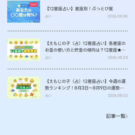
【12星座占い】星座別！ぶっとび度
占い
2026.08.08
【えもじの子（占）12星座占い】各星座の
お金の使い方と貯金の傾向は？12星座★徹
底解説
占い
2026.08.03
【えもじの子（占）12星座占い】今週の運
勢ランキング！8月3日～8月9日の運勢
は？
占い
2026.08.02
記事一覧