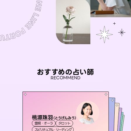
おすすめの占い師
RECOMMEND
桃源珠羽
未来視師＊花
（
とうげんみう
）
おう 霊感オラクル
アイリス -iris-
彗望
霊視・オーラ
タロット
霊視・オーラ
心理学
（
セラピスト理恵
すいぼう
霊視・オーラ
）
西洋占星術
霊視・オーラ
タロット
スピリチュアル・リーディング
スピリチュアル・リーディング
透視