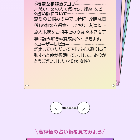
霊視・オーラ
オラクルカード
ルーン
スピリチュアル・リーディング
タロット
得意な相談カテゴリ
得意な相談カテゴリ
得意な相談カテゴリ
スピリチュアル・リーディング
得意な相談カテゴリ
得意な相談カテゴリ
片想い、あの人の気持ち、復縁 など
出逢い、片想い、復縁 など
恋愛総合、あの人の気持ち など
恋愛総合、片想い、二人の未来 など
得意な相談カテゴリ
片想い、あの人の気持ち、復縁 など
片想い、二人の未来、年の差 など
占い師について
占い師について
占い師について
占い師について
占い師について
占い師について
3,700年以上の歴史を持つ東洋最古の
占術「易占」で詳細まで占い、幸せへ向
かう道筋を示します。厳しい結果にも具
霊視×オラクルカードを使って「今」と
「未来」そして「気になるあの人の気持
ち」まで丁寧に読み解き、恋や人生のヒ
未来には何パターンもの選択肢があり
ます。不安で視えにくくなっているあな
たの素敵な未来を見つけ、その未来を
恋愛のお悩みの中でも特に「曖昧な関
連絡再開、復縁、成就などの報告実績
多数。セラピストとして2万超の施術経
験があるからこそできる鑑定で、より良
係」の相談を得意としており、友達以上
恋人未満なお相手との今後や本音を丁
体的な対策をお伝えします。
復縁、恋愛、不倫の行方、同性愛や片思い、仕事関係や借金問題まで知りたいことや心の負担になっていることを紐解き、背中をそっと押して導きます。
ントを優しく引き出します。
い未来をサポートします。
選択できるようアドバイスします。
ユーザーレビュー
ユーザーレビュー
寧に読み解き恋愛成就へと導きます。
ユーザーレビュー
ユーザーレビュー
複雑な背景もしっかり聞いて鑑定して
いただけました。気持ちが楽になりまし
ユーザーレビュー
安心感のあり、言い切ってくれる所や濁
さない鑑定のおかげで、毎回自分の気
とても心温まる鑑定でした。しかもこち
らは何も言っていないのに視えていらっ
不安な気持ちが嘘みたいに晴れまし
た…！よく視えていらっしゃるんだなと
ユーザーレビュー
職場の人の性質や人間関係、本心など
本当によく視えていてびっくり。対策が
た（50代 女性）
鑑定していただいてアドバイス通りに行
持ちを整えられます（30代 男性）
しゃるんだなと驚きです（30代女性）
感じました（40代 女性）
動すると仲が復活してきました。ありが
打てて前向きになれます（40代）
とうございました（40代 女性）
高評価の占い師を見てみよう