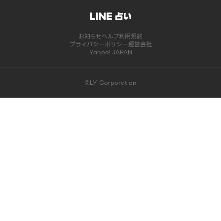
お知らせ
ヘルプ
利用規約
プライバシーポリシー
運営会社
Yahoo! JAPAN
©LY Corporation
このコンテンツは掲載が終了しました | LINE占い