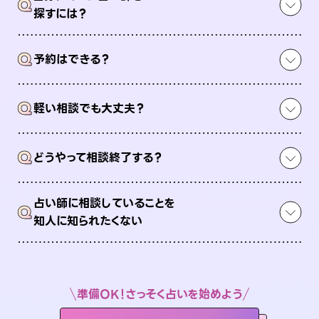
Q
探すには？
Q
予約はできる？
Q
軽い相談でも大丈夫？
Q
どうやって相談終了する？
占い師に相談していることを
Q
知人に知られたくない
準備OK！さっそく占いを始めよう