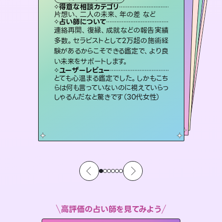
霊視・オーラ
スピリチュアル・リーディング
スピリチュアル・リーディング
ルーン
得意な相談カテゴリ
得意な相談カテゴリ
得意な相談カテゴリ
オラクルカード
得意な相談カテゴリ
得意な相談カテゴリ
片想い、二人の未来、年の差 など
出逢い、片想い、復縁 など
片想い、あの人の気持ち、復縁 など
片想い、あの人の気持ち、復縁 など
得意な相談カテゴリ
恋愛総合、片想い、二人の未来 など
恋愛総合、あの人の気持ち など
占い師について
占い師について
占い師について
占い師について
占い師について
占い師について
復縁、恋愛、不倫の行方、同性愛や片
思い、仕事関係や借金問題まで知りた
いことや心の負担になっていることを
恋愛のお悩みの中でも特に「曖昧な関
係」の相談を得意としており、友達以上
恋人未満なお相手との今後や本音を丁
未来には何パターンもの選択肢があり
ます。不安で視えにくくなっているあな
たの素敵な未来を見つけ、その未来を
連絡再開、復縁、成就などの報告実績
霊視×オラクルカードを使って「今」と
「未来」そして「気になるあの人の気持
ち」まで丁寧に読み解き、恋や人生のヒ
多数。セラピストとして2万超の施術経
験があるからこそできる鑑定で、より良
紐解き、背中をそっと押して導きます。
3,700年以上の歴史を持つ東洋最古の占術「易占」で詳細まで占い、幸せへ向かう道筋を示します。厳しい結果にも具体的な対策をお伝えします。
寧に読み解き恋愛成就へと導きます。
ントを優しく引き出します。
選択できるようアドバイスします。
ユーザーレビュー
ユーザーレビュー
い未来をサポートします。
ユーザーレビュー
ユーザーレビュー
安心感のあり、言い切ってくれる所や濁
さない鑑定のおかげで、毎回自分の気
ユーザーレビュー
複雑な背景もしっかり聞いて鑑定して
いただけました。気持ちが楽になりまし
不安な気持ちが嘘みたいに晴れまし
た…！よく視えていらっしゃるんだなと
鑑定していただいてアドバイス通りに行
動すると仲が復活してきました。ありが
ユーザーレビュー
職場の人の性質や人間関係、本心など
本当によく視えていてびっくり。対策が
持ちを整えられます（30代 男性）
とても心温まる鑑定でした。しかもこち
た（50代 女性）
感じました（40代 女性）
とうございました（40代 女性）
らは何も言っていないのに視えていらっ
打てて前向きになれます（40代）
しゃるんだなと驚きです（30代女性）
高評価の占い師を見てみよう