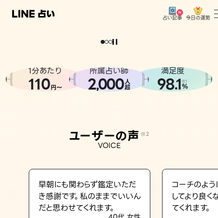
今日の運勢
占い記事
。
どうせなら
運
気
を
味
方
に
し
た
い
、
恋
も
仕
事
も
トップ
ユーザーの声
1分あたり
所属占い師
満足度
相談事例
110
2
000
98.1
,
人
※1
%
円〜
超
占いの流れ
おすすめの占い師
ユーザーの声
※2
よくある質問
VOICE
えもじの子（占）12星座占い
占い記事
早朝にも関わらず鑑定いただ
コーチのよう
き感謝です。私のままでいいん
してより良く
お知らせ
だと思わせてくれます。
てくれます。
40代 女性