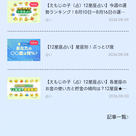
【えもじの子（占）12星座占い】今週の運
勢ランキング！8月10日～8月16日の運勢
は？
占い
2026.08.09
【12星座占い】星座別！ぶっとび度
占い
2026.08.08
【えもじの子（占）12星座占い】各星座の
お金の使い方と貯金の傾向は？12星座★徹
底解説
占い
2026.08.03
記事一覧