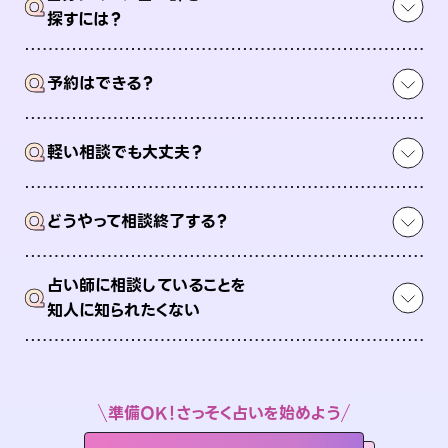
Q
探すには？
Q
予約はできる？
Q
軽い相談でも大丈夫？
Q
どうやって相談終了する？
占い師に相談していることを
Q
知人に知られたくない
準備OK！さっそく占いを始めよう