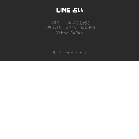
お知らせ
ヘルプ
利用規約
プライバシーポリシー
運営会社
Yahoo! JAPAN
©LY Corporation
このコンテンツは掲載が終了しました | LINE占い