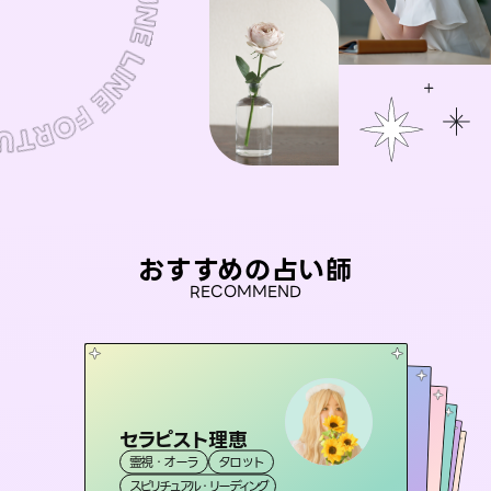
おすすめの占い師
RECOMMEND
セラピスト理恵
未来視師＊花
桃源珠羽
彗望
（
とうげんみう
アイリス -iris-
霊視・オーラ
タロット
（
）
すいぼう
霊視・オーラ
）
心理学
おう 霊感オラクル
霊視・オーラ
霊視・オーラ
タロット
西洋占星術
透視
スピリチュアル・リーディング
スピリチュアル・リーディング
タロット