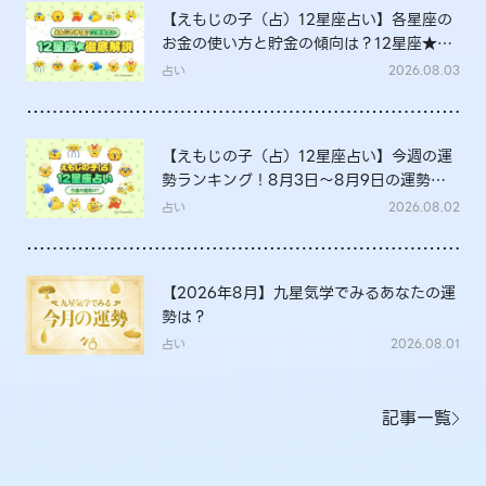
【えもじの子（占）12星座占い】各星座の
お金の使い方と貯金の傾向は？12星座★徹
底解説
占い
2026.08.03
【えもじの子（占）12星座占い】今週の運
勢ランキング！8月3日～8月9日の運勢
は？
占い
2026.08.02
【2026年8月】九星気学でみるあなたの運
勢は？
占い
2026.08.01
記事一覧