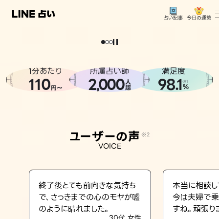
今日の運勢
占い記事
。
どうせなら
運
気
を
味
方
に
し
た
い
、
恋
も
仕
事
も
トップ
ユーザーの声
1分あたり
所属占い師
満足度
相談事例
110
2
000
98.1
,
人
※1
%
円〜
超
占いの流れ
おすすめの占い師
ユーザーの声
※2
よくある質問
VOICE
えもじの子（占）12星座占い
占い記事
終了後とても前向きな気持ち
本当に相談し
で、さっきまでの心のモヤが嘘
今は夫婦で乗
お知らせ
のように晴れました。
すね。頑張り
30代 女性