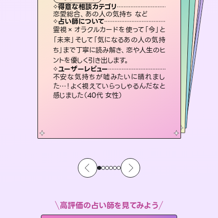
西洋占星術
スピリチュアル・リーディング
スピリチュアル・リーディング
スピリチュアル・リーディング
タロット
得意な相談カテゴリ
得意な相談カテゴリ
得意な相談カテゴリ
ルーン
得意な相談カテゴリ
得意な相談カテゴリ
恋愛総合、あの人の気持ち など
片想い、あの人の気持ち、復縁 など
片想い、二人の未来、年の差 など
片想い、あの人の気持ち、復縁 など
得意な相談カテゴリ
出逢い、片想い、復縁 など
恋愛総合、片想い、二人の未来 など
占い師について
占い師について
占い師について
占い師について
占い師について
占い師について
未来には何パターンもの選択肢があり
ます。不安で視えにくくなっているあな
たの素敵な未来を見つけ、その未来を
連絡再開、復縁、成就などの報告実績
多数。セラピストとして2万超の施術経
験があるからこそできる鑑定で、より良
3,700年以上の歴史を持つ東洋最古の
占術「易占」で詳細まで占い、幸せへ向
かう道筋を示します。厳しい結果にも具
霊視×オラクルカードを使って「今」と
復縁、恋愛、不倫の行方、同性愛や片
思い、仕事関係や借金問題まで知りた
いことや心の負担になっていることを
「未来」そして「気になるあの人の気持
ち」まで丁寧に読み解き、恋や人生のヒ
選択できるようアドバイスします。
恋愛のお悩みの中でも特に「曖昧な関係」の相談を得意としており、友達以上恋人未満なお相手との今後や本音を丁寧に読み解き恋愛成就へと導きます。
い未来をサポートします。
紐解き、背中をそっと押して導きます。
体的な対策をお伝えします。
ユーザーレビュー
ユーザーレビュー
ントを優しく引き出します。
ユーザーレビュー
ユーザーレビュー
職場の人の性質や人間関係、本心など
本当によく視えていてびっくり。対策が
ユーザーレビュー
鑑定していただいてアドバイス通りに行
動すると仲が復活してきました。ありが
安心感のあり、言い切ってくれる所や濁
さない鑑定のおかげで、毎回自分の気
とても心温まる鑑定でした。しかもこち
らは何も言っていないのに視えていらっ
ユーザーレビュー
複雑な背景もしっかり聞いて鑑定して
いただけました。気持ちが楽になりまし
打てて前向きになれます（40代）
不安な気持ちが嘘みたいに晴れまし
とうございました（40代 女性）
持ちを整えられます（30代 男性）
しゃるんだなと驚きです（30代女性）
た…！よく視えていらっしゃるんだなと
た（50代 女性）
感じました（40代 女性）
高評価の占い師を見てみよう