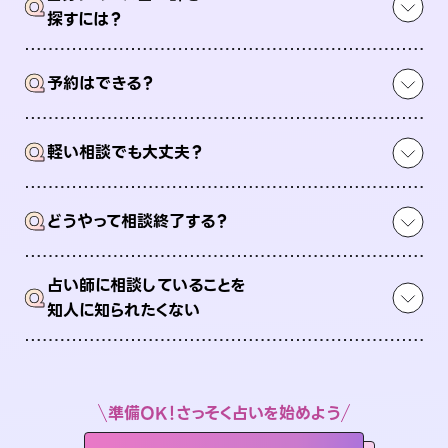
Q
探すには？
Q
予約はできる？
Q
軽い相談でも大丈夫？
Q
どうやって相談終了する？
占い師に相談していることを
Q
知人に知られたくない
準備OK！さっそく占いを始めよう