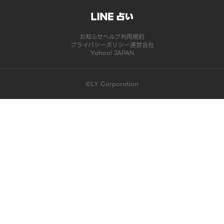
お知らせ
ヘルプ
利用規約
プライバシーポリシー
運営会社
Yahoo! JAPAN
©LY Corporation
このコンテンツは掲載が終了しました | LINE占い