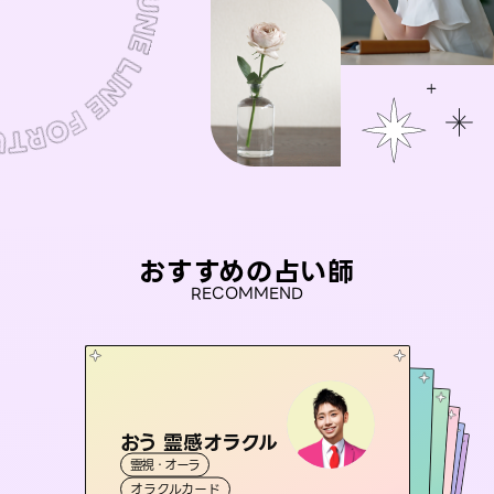
おすすめの占い師
RECOMMEND
おう 霊感オラクル
彗望
セラピスト理恵
（
すいぼう
）
桃源珠羽
未来視師＊花
霊視・オーラ
霊視・オーラ
（
とうげんみう
透視
アイリス -iris-
霊視・オーラ
）
霊視・オーラ
タロット
霊視・オーラ
タロット
オラクルカード
スピリチュアル・リーディング
心理学