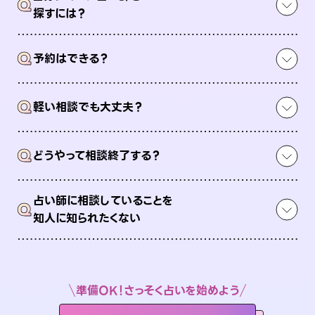
Q
探すには？
Q
予約はできる？
Q
軽い相談でも大丈夫？
Q
どうやって相談終了する？
占い師に相談していることを
Q
知人に知られたくない
準備OK！さっそく占いを始めよう