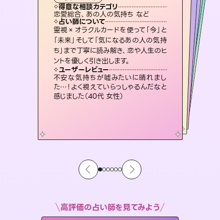
タロット
霊視・オーラ
スピリチュアル・リーディング
ルーン
スピリチュアル・リーディング
透視
得意な相談カテゴリ
得意な相談カテゴリ
得意な相談カテゴリ
スピリチュアル・リーディング
得意な相談カテゴリ
得意な相談カテゴリ
恋愛総合、あの人の気持ち など
片想い、あの人の気持ち、復縁 など
出逢い、片想い、復縁 など
恋愛総合、片想い、二人の未来 など
得意な相談カテゴリ
片想い、二人の未来、年の差 など
片想い、あの人の気持ち、復縁 など
占い師について
占い師について
占い師について
占い師について
占い師について
占い師について
連絡再開、復縁、成就などの報告実績
多数。セラピストとして2万超の施術経
験があるからこそできる鑑定で、より良
未来には何パターンもの選択肢があり
ます。不安で視えにくくなっているあな
たの素敵な未来を見つけ、その未来を
恋愛のお悩みの中でも特に「曖昧な関
係」の相談を得意としており、友達以上
恋人未満なお相手との今後や本音を丁
霊視×オラクルカードを使って「今」と
3,700年以上の歴史を持つ東洋最古の
占術「易占」で詳細まで占い、幸せへ向
かう道筋を示します。厳しい結果にも具
「未来」そして「気になるあの人の気持
ち」まで丁寧に読み解き、恋や人生のヒ
い未来をサポートします。
復縁、恋愛、不倫の行方、同性愛や片思い、仕事関係や借金問題まで知りたいことや心の負担になっていることを紐解き、背中をそっと押して導きます。
選択できるようアドバイスします。
体的な対策をお伝えします。
寧に読み解き恋愛成就へと導きます。
ユーザーレビュー
ユーザーレビュー
ントを優しく引き出します。
ユーザーレビュー
ユーザーレビュー
とても心温まる鑑定でした。しかもこち
らは何も言っていないのに視えていらっ
ユーザーレビュー
安心感のあり、言い切ってくれる所や濁
さない鑑定のおかげで、毎回自分の気
複雑な背景もしっかり聞いて鑑定して
いただけました。気持ちが楽になりまし
職場の人の性質や人間関係、本心など
本当によく視えていてびっくり。対策が
ユーザーレビュー
鑑定していただいてアドバイス通りに行
動すると仲が復活してきました。ありが
しゃるんだなと驚きです（30代女性）
不安な気持ちが嘘みたいに晴れまし
持ちを整えられます（30代 男性）
た（50代 女性）
打てて前向きになれます（40代）
た…！よく視えていらっしゃるんだなと
とうございました（40代 女性）
感じました（40代 女性）
高評価の占い師を見てみよう