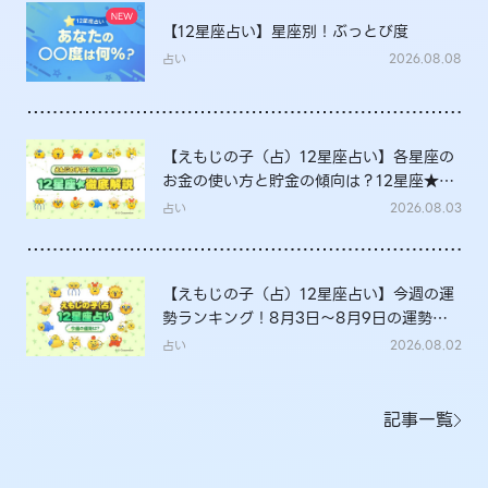
【12星座占い】星座別！ぶっとび度
占い
2026.08.08
【えもじの子（占）12星座占い】各星座の
お金の使い方と貯金の傾向は？12星座★徹
底解説
占い
2026.08.03
【えもじの子（占）12星座占い】今週の運
勢ランキング！8月3日～8月9日の運勢
は？
占い
2026.08.02
記事一覧