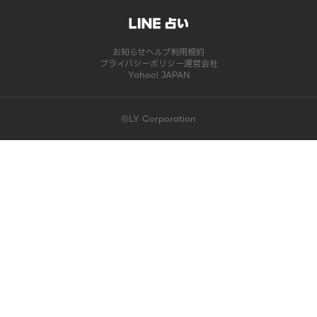
お知らせ
ヘルプ
利用規約
プライバシーポリシー
運営会社
Yahoo! JAPAN
©LY Corporation
このコンテンツは掲載が終了しました | LINE占い