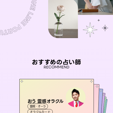
おすすめの占い師
RECOMMEND
おう 霊感オラクル
桃源珠羽
未来視師＊花
（
とうげんみう
）
アイリス -iris-
セラピスト理恵
霊視・オーラ
霊視・オーラ
タロット
彗望
霊視・オーラ
西洋占星術
心理学
（
すいぼう
霊視・オーラ
タロット
オラクルカード
）
スピリチュアル・リーディング