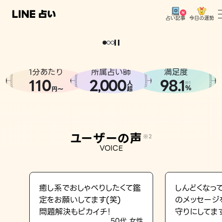
今日の運勢
占い記事
。
どうせなら
運
気
を
味
方
に
し
た
い
、
恋
も
仕
事
も
トップ
ユーザーの声
1分あたり
所属占い師
満足度
相談事例
110
2
000
98.1
,
人
※1
%
円〜
超
占いの流れ
おすすめの占い師
ユーザーの声
※2
よくある質問
VOICE
えもじの子（占）12星座占い
占い記事
癒し系でおしゃべりしたくて鑑
しんどくなっ
定をお願いしてます(笑)
のメッセージ
お知らせ
問題解決もピカイチ！
守りにしてま
50代 女性