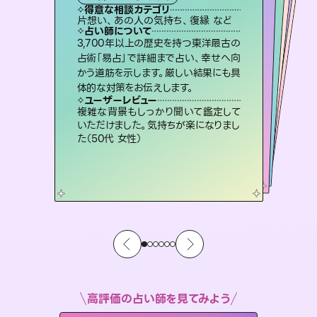
霊視・オーラ
スピリチュアル・リーディング
スピリチュアル・リーディング
ルーン
得意な相談カテゴリ
得意な相談カテゴリ
得意な相談カテゴリ
オラクルカード
得意な相談カテゴリ
得意な相談カテゴリ
片想い、あの人の気持ち、復縁 など
出逢い、片想い、復縁 など
片想い、二人の未来、年の差 など
片想い、あの人の気持ち、復縁 など
得意な相談カテゴリ
恋愛総合、片想い、二人の未来 など
恋愛総合、あの人の気持ち など
占い師について
占い師について
占い師について
占い師について
占い師について
占い師について
復縁、恋愛、不倫の行方、同性愛や片
思い、仕事関係や借金問題まで知りた
いことや心の負担になっていることを
連絡再開、復縁、成就などの報告実績
多数。セラピストとして2万超の施術経
験があるからこそできる鑑定で、より良
未来には何パターンもの選択肢があり
ます。不安で視えにくくなっているあな
たの素敵な未来を見つけ、その未来を
3,700年以上の歴史を持つ東洋最古の
霊視×オラクルカードを使って「今」と
「未来」そして「気になるあの人の気持
ち」まで丁寧に読み解き、恋や人生のヒ
占術「易占」で詳細まで占い、幸せへ向
かう道筋を示します。厳しい結果にも具
紐解き、背中をそっと押して導きます。
恋愛のお悩みの中でも特に「曖昧な関係」の相談を得意としており、友達以上恋人未満なお相手との今後や本音を丁寧に読み解き恋愛成就へと導きます。
い未来をサポートします。
ントを優しく引き出します。
選択できるようアドバイスします。
ユーザーレビュー
ユーザーレビュー
体的な対策をお伝えします。
ユーザーレビュー
ユーザーレビュー
安心感のあり、言い切ってくれる所や濁
さない鑑定のおかげで、毎回自分の気
ユーザーレビュー
鑑定していただいてアドバイス通りに行
動すると仲が復活してきました。ありが
不安な気持ちが嘘みたいに晴れまし
た…！よく視えていらっしゃるんだなと
とても心温まる鑑定でした。しかもこち
らは何も言っていないのに視えていらっ
ユーザーレビュー
職場の人の性質や人間関係、本心など
本当によく視えていてびっくり。対策が
持ちを整えられます（30代 男性）
複雑な背景もしっかり聞いて鑑定して
とうございました（40代 女性）
感じました（40代 女性）
しゃるんだなと驚きです（30代女性）
いただけました。気持ちが楽になりまし
打てて前向きになれます（40代）
た（50代 女性）
高評価の占い師を見てみよう