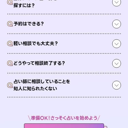
Q
探すには？
Q
予約はできる？
Q
軽い相談でも大丈夫？
Q
どうやって相談終了する？
占い師に相談していることを
Q
知人に知られたくない
準備OK！さっそく占いを始めよう