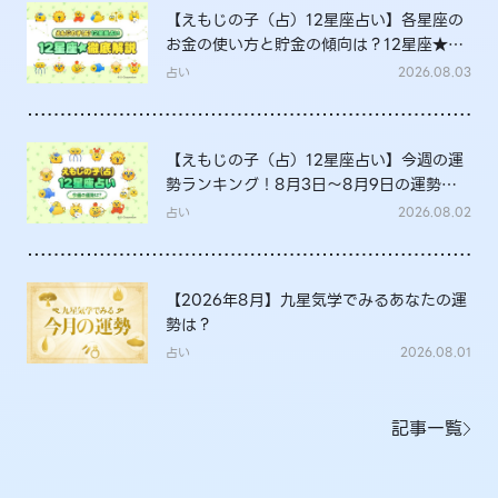
【えもじの子（占）12星座占い】各星座の
お金の使い方と貯金の傾向は？12星座★徹
底解説
占い
2026.08.03
【えもじの子（占）12星座占い】今週の運
勢ランキング！8月3日～8月9日の運勢
は？
占い
2026.08.02
【2026年8月】九星気学でみるあなたの運
勢は？
占い
2026.08.01
記事一覧