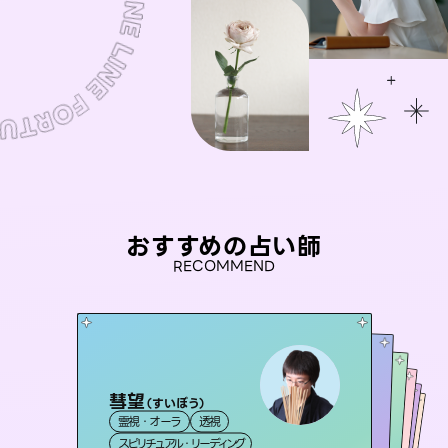
おすすめの占い師
RECOMMEND
彗望
未来視師＊花
（
すいぼう
）
セラピスト理恵
桃源珠羽
アイリス -iris-
霊視・オーラ
透視
霊視・オーラ
（
とうげんみう
心理学
おう 霊感オラクル
霊視・オーラ
）
霊視・オーラ
タロット
西洋占星術
タロット
スピリチュアル・リーディング
スピリチュアル・リーディング
タロット