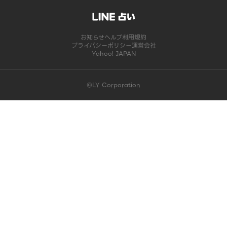
お知らせ
ヘルプ
利用規約
プライバシーポリシー
運営会社
Yahoo! JAPAN
©LY Corporation
このコンテンツは掲載が終了しました | LINE占い