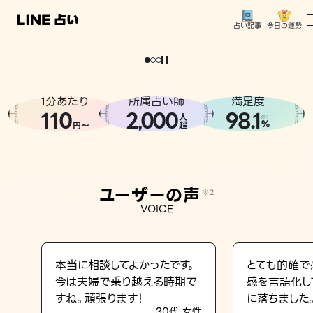
今日の運勢
占い記事
。
どうせなら
運
気
を
味
方
に
し
た
い
、
恋
も
仕
事
も
トップ
ユーザーの声
1分あたり
所属占い師
満足度
相談事例
110
2
000
98.1
,
人
※1
%
円〜
超
占いの流れ
おすすめの占い師
ユーザーの声
※2
よくある質問
VOICE
えもじの子（占）12星座占い
占い記事
本当に相談してよかったです。
とても的確で
今は夫婦で乗り越える時期で
感を言語化し
お知らせ
すね。頑張ります！
に落ちました
30代 女性