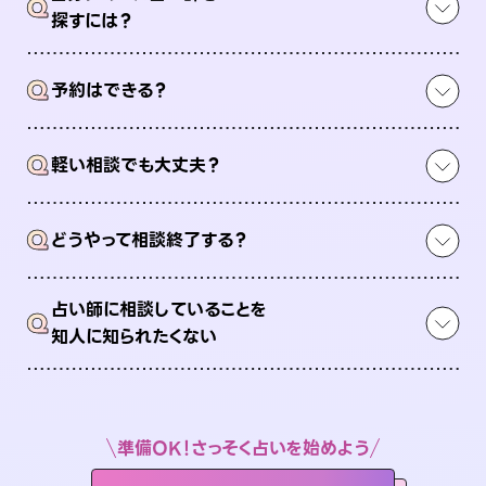
Q
探すには？
Q
予約はできる？
Q
軽い相談でも大丈夫？
Q
どうやって相談終了する？
占い師に相談していることを
Q
知人に知られたくない
準備OK！さっそく占いを始めよう