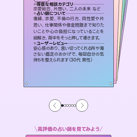
タロット
霊視・オーラ
スピリチュアル・リーディング
スピリチュアル・リーディング
スピリチュアル・リーディング
心理学
得意な相談カテゴリ
得意な相談カテゴリ
得意な相談カテゴリ
スピリチュアル・リーディング
得意な相談カテゴリ
得意な相談カテゴリ
恋愛総合、片想い、二人の未来 など
恋愛総合、あの人の気持ち など
片想い、あの人の気持ち、復縁 など
片想い、あの人の気持ち、復縁 など
得意な相談カテゴリ
片想い、二人の未来、年の差 など
出逢い、片想い、復縁 など
占い師について
占い師について
占い師について
占い師について
占い師について
占い師について
連絡再開、復縁、成就などの報告実績
多数。セラピストとして2万超の施術経
験があるからこそできる鑑定で、より良
恋愛のお悩みの中でも特に「曖昧な関
係」の相談を得意としており、友達以上
恋人未満なお相手との今後や本音を丁
霊視×オラクルカードを使って「今」と
「未来」そして「気になるあの人の気持
ち」まで丁寧に読み解き、恋や人生のヒ
復縁、恋愛、不倫の行方、同性愛や片
未来には何パターンもの選択肢があり
ます。不安で視えにくくなっているあな
たの素敵な未来を見つけ、その未来を
思い、仕事関係や借金問題まで知りた
いことや心の負担になっていることを
い未来をサポートします。
3,700年以上の歴史を持つ東洋最古の占術「易占」で詳細まで占い、幸せへ向かう道筋を示します。厳しい結果にも具体的な対策をお伝えします。
寧に読み解き恋愛成就へと導きます。
選択できるようアドバイスします。
ントを優しく引き出します。
ユーザーレビュー
ユーザーレビュー
紐解き、背中をそっと押して導きます。
ユーザーレビュー
ユーザーレビュー
とても心温まる鑑定でした。しかもこち
らは何も言っていないのに視えていらっ
ユーザーレビュー
複雑な背景もしっかり聞いて鑑定して
いただけました。気持ちが楽になりまし
職場の人の性質や人間関係、本心など
本当によく視えていてびっくり。対策が
鑑定していただいてアドバイス通りに行
動すると仲が復活してきました。ありが
ユーザーレビュー
不安な気持ちが嘘みたいに晴れまし
た…！よく視えていらっしゃるんだなと
しゃるんだなと驚きです（30代女性）
安心感のあり、言い切ってくれる所や濁
た（50代 女性）
打てて前向きになれます（40代）
とうございました（40代 女性）
さない鑑定のおかげで、毎回自分の気
感じました（40代 女性）
持ちを整えられます（30代 男性）
高評価の占い師を見てみよう