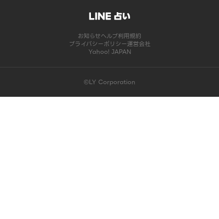
お知らせ
ヘルプ
利用規約
プライバシーポリシー
運営会社
Yahoo! JAPAN
©LY Corporation
このコンテンツは掲載が終了しました | LINE占い