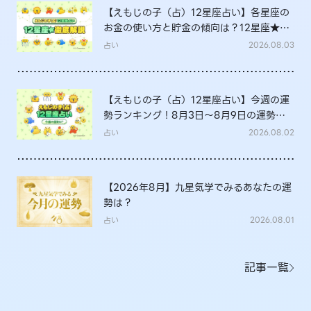
【えもじの子（占）12星座占い】各星座の
お金の使い方と貯金の傾向は？12星座★徹
底解説
占い
2026.08.03
【えもじの子（占）12星座占い】今週の運
勢ランキング！8月3日～8月9日の運勢
は？
占い
2026.08.02
【2026年8月】九星気学でみるあなたの運
勢は？
占い
2026.08.01
記事一覧