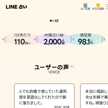
今日の運勢
占い記事
。
どうせなら
運
気
を
味
方
に
し
た
い
、
恋
も
仕
事
も
トップ
ユーザーの声
1分あたり
所属占い師
満足度
相談事例
110
2
000
98.1
,
人
※1
%
円〜
超
占いの流れ
おすすめの占い師
ユーザーの声
※2
よくある質問
VOICE
えもじの子（占）12星座占い
占い記事
とても的確で感じていた違和
本当に相談し
感を言語化してくれたので腑
今は夫婦で乗
お知らせ
に落ちました。
すね。頑張り
30代 女性