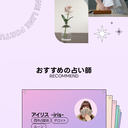
おすすめの占い師
RECOMMEND
アイリス -iris-
おう 霊感オラクル
桃源珠羽
彗望
（
とうげんみう
セラピスト理恵
西洋占星術
タロット
（
）
すいぼう
霊視・オーラ
）
未来視師＊花
霊視・オーラ
霊視・オーラ
タロット
霊視・オーラ
透視
ルーン
オラクルカード