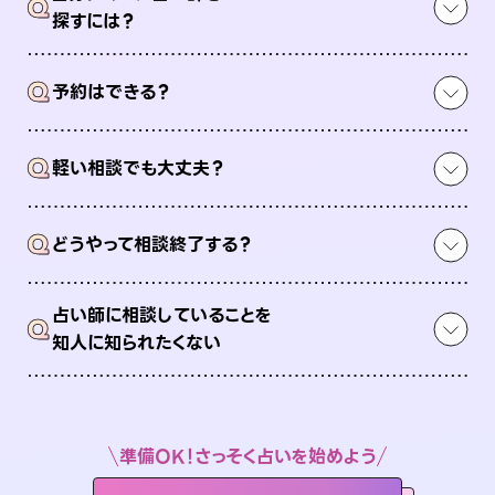
Q
探すには？
Q
予約はできる？
Q
軽い相談でも大丈夫？
Q
どうやって相談終了する？
占い師に相談していることを
Q
知人に知られたくない
準備OK！さっそく占いを始めよう