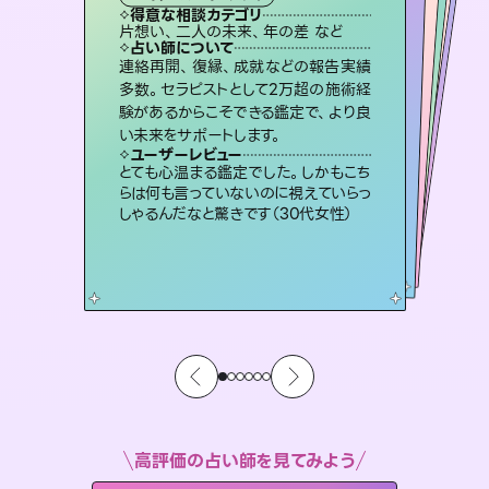
タロット
霊視・オーラ
オラクルカード
スピリチュアル・リーディング
スピリチュアル・リーディング
心理学
得意な相談カテゴリ
得意な相談カテゴリ
得意な相談カテゴリ
スピリチュアル・リーディング
得意な相談カテゴリ
得意な相談カテゴリ
片想い、二人の未来、年の差 など
恋愛総合、片想い、二人の未来 など
恋愛総合、あの人の気持ち など
片想い、あの人の気持ち、復縁 など
得意な相談カテゴリ
片想い、あの人の気持ち、復縁 など
出逢い、片想い、復縁 など
占い師について
占い師について
占い師について
占い師について
占い師について
占い師について
恋愛のお悩みの中でも特に「曖昧な関
係」の相談を得意としており、友達以上
恋人未満なお相手との今後や本音を丁
霊視×オラクルカードを使って「今」と
「未来」そして「気になるあの人の気持
ち」まで丁寧に読み解き、恋や人生のヒ
復縁、恋愛、不倫の行方、同性愛や片
思い、仕事関係や借金問題まで知りた
いことや心の負担になっていることを
連絡再開、復縁、成就などの報告実績
未来には何パターンもの選択肢があり
ます。不安で視えにくくなっているあな
たの素敵な未来を見つけ、その未来を
多数。セラピストとして2万超の施術経
験があるからこそできる鑑定で、より良
寧に読み解き恋愛成就へと導きます。
3,700年以上の歴史を持つ東洋最古の占術「易占」で詳細まで占い、幸せへ向かう道筋を示します。厳しい結果にも具体的な対策をお伝えします。
ントを優しく引き出します。
選択できるようアドバイスします。
紐解き、背中をそっと押して導きます。
ユーザーレビュー
ユーザーレビュー
い未来をサポートします。
ユーザーレビュー
ユーザーレビュー
鑑定していただいてアドバイス通りに行
動すると仲が復活してきました。ありが
ユーザーレビュー
複雑な背景もしっかり聞いて鑑定して
いただけました。気持ちが楽になりまし
職場の人の性質や人間関係、本心など
本当によく視えていてびっくり。対策が
不安な気持ちが嘘みたいに晴れまし
た…！よく視えていらっしゃるんだなと
ユーザーレビュー
安心感のあり、言い切ってくれる所や濁
さない鑑定のおかげで、毎回自分の気
とうございました（40代 女性）
とても心温まる鑑定でした。しかもこち
た（50代 女性）
打てて前向きになれます（40代）
感じました（40代 女性）
らは何も言っていないのに視えていらっ
持ちを整えられます（30代 男性）
しゃるんだなと驚きです（30代女性）
高評価の占い師を見てみよう