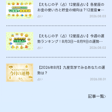
【えもじの子（占）12星座占い】各星座の
お金の使い方と貯金の傾向は？12星座★徹
底解説
占い
2026.08.03
【えもじの子（占）12星座占い】今週の運
勢ランキング！8月3日～8月9日の運勢
は？
占い
2026.08.02
【2026年8月】九星気学でみるあなたの運
勢は？
占い
2026.08.01
記事一覧