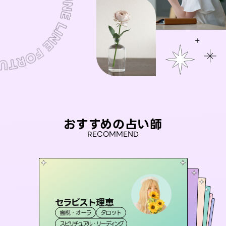
おすすめの占い師
RECOMMEND
セラピスト理恵
アイリス -iris-
おう 霊感オラクル
彗望
桃源珠羽
霊視・オーラ
タロット
（
すいぼう
西洋占星術
）
タロット
未来視師＊花
霊視・オーラ
（
とうげんみう
霊視・オーラ
霊視・オーラ
）
透視
スピリチュアル・リーディング
ルーン