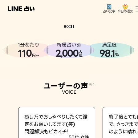
今日の運勢
占い記事
。
どうせなら
運
気
を
味
方
に
し
た
い
、
恋
も
仕
事
も
トップ
ユーザーの声
1分あたり
所属占い師
満足度
相談事例
110
2
000
98.1
,
人
※1
%
円〜
超
占いの流れ
おすすめの占い師
ユーザーの声
※2
よくある質問
VOICE
えもじの子（占）12星座占い
占い記事
癒し系でおしゃべりしたくて鑑
終了後とても
定をお願いしてます(笑)
で、さっきま
お知らせ
問題解決もピカイチ！
のように晴れ
50代 女性