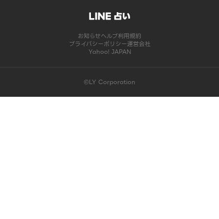
お知らせ
ヘルプ
利用規約
プライバシーポリシー
運営会社
Yahoo! JAPAN
©LY Corporation
このコンテンツは掲載が終了しました | LINE占い