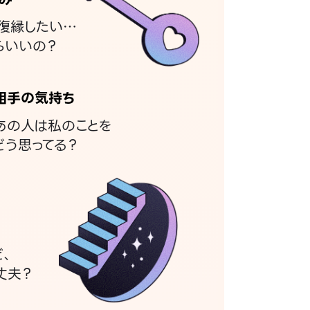
復縁したい…
らいいの？
相手の気持ち
あの人は私のことを
どう思ってる？
ど、
丈夫？