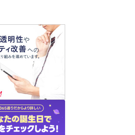
の声
れ
の占い師
質問