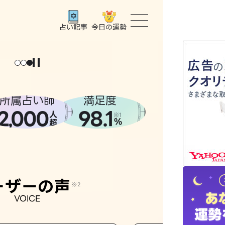
今日の運勢
占い記事
トップ
ユーザー
所属占い師
満足度
2
000
98.1
,
人
相談事例
※1
%
超
占いの流
おすすめ
ーザーの声
※2
VOICE
よくある