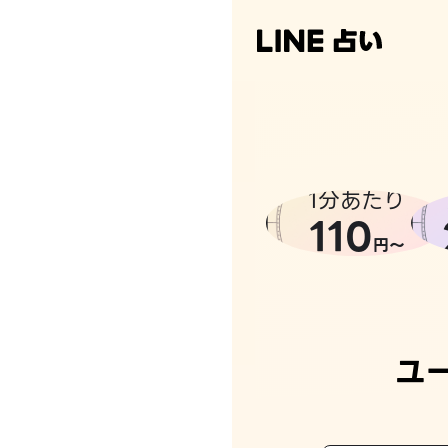
1分あたり
110
円〜
ユ