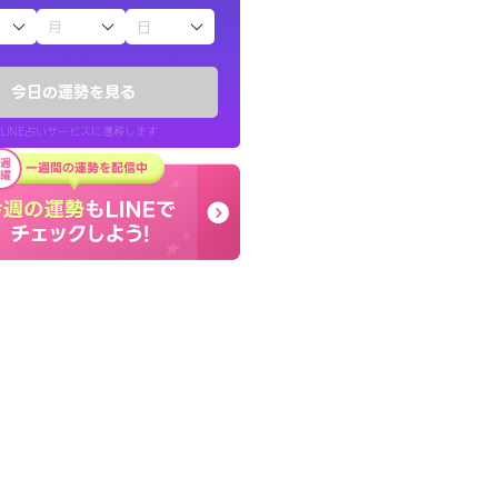
子（占）12星座占い
かったです。今は
とても的確で感じていた
時期ですね。頑
言語化してくれたので腑
今日の運勢を見る
た。
LINE占いサービスに遷移します
30代 女性
LINE占いを開く
リ内のサービスページへ遷移します