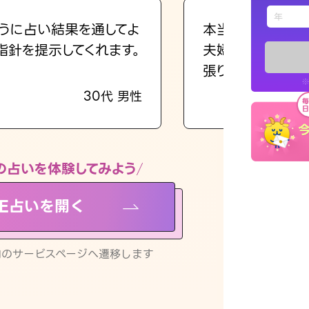
えもじの
うに占い結果を通してよ
本当に相談してよ
指針を提示してくれます。
夫婦で乗り越える
占い記事
張ります！
※
30代 男性
お知らせ
の占いを体験してみよう
NE占いを開く
※LINEアプ
リ内のサービスページへ遷移します