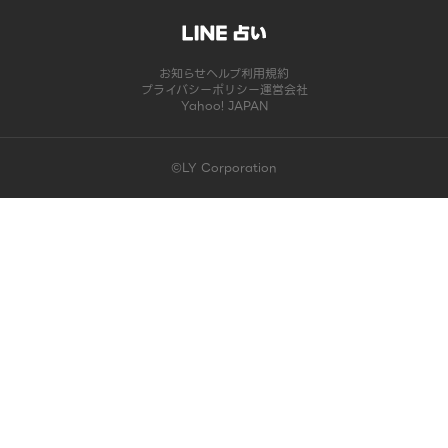
お知らせ
ヘルプ
利用規約
プライバシーポリシー
運営会社
Yahoo! JAPAN
©LY Corporation
このコンテンツは掲載が終了しました | LINE占い