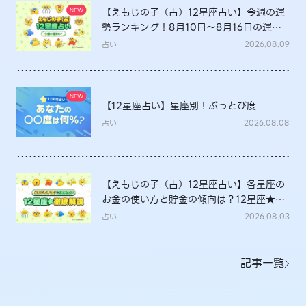
【えもじの子（占）12星座占い】今週の運
勢ランキング！8月10日～8月16日の運勢
は？
占い
2026.08.09
【12星座占い】星座別！ぶっとび度
占い
2026.08.08
【えもじの子（占）12星座占い】各星座の
お金の使い方と貯金の傾向は？12星座★徹
底解説
占い
2026.08.03
記事一覧