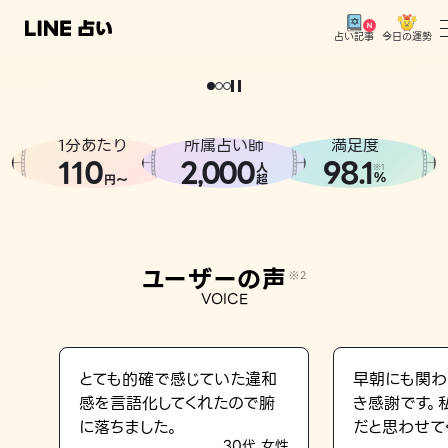
今日の運勢
占い記事
。
どうせなら
運
気
を
味
方
に
し
た
い
、
恋
も
仕
事
も
トップ
ユーザーの声
1分あたり
所属占い師
満足度
相談事例
110
2
000
98.1
,
人
※1
%
円〜
超
占いの流れ
おすすめの占い師
ユーザーの声
※2
よくある質問
VOICE
えもじの子（占）12星座占い
占い記事
とても的確で感じていた違和
早朝にも関わ
感を言語化してくれたので腑
き感謝です。
お知らせ
に落ちました。
だと思わせて
30代 女性