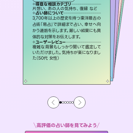
タロット
霊視・オーラ
スピリチュアル・リーディング
オラクルカード
スピリチュアル・リーディング
タロット
得意な相談カテゴリ
得意な相談カテゴリ
得意な相談カテゴリ
スピリチュアル・リーディング
得意な相談カテゴリ
得意な相談カテゴリ
片想い、あの人の気持ち、復縁 など
恋愛総合、片想い、二人の未来 など
出逢い、片想い、復縁 など
恋愛総合、あの人の気持ち など
得意な相談カテゴリ
片想い、あの人の気持ち、復縁 など
片想い、二人の未来、年の差 など
占い師について
占い師について
占い師について
占い師について
占い師について
占い師について
恋愛のお悩みの中でも特に「曖昧な関
係」の相談を得意としており、友達以上
恋人未満なお相手との今後や本音を丁
未来には何パターンもの選択肢があり
ます。不安で視えにくくなっているあな
たの素敵な未来を見つけ、その未来を
復縁、恋愛、不倫の行方、同性愛や片
思い、仕事関係や借金問題まで知りた
いことや心の負担になっていることを
3,700年以上の歴史を持つ東洋最古の
連絡再開、復縁、成就などの報告実績
多数。セラピストとして2万超の施術経
験があるからこそできる鑑定で、より良
占術「易占」で詳細まで占い、幸せへ向
かう道筋を示します。厳しい結果にも具
寧に読み解き恋愛成就へと導きます。
霊視×オラクルカードを使って「今」と「未来」そして「気になるあの人の気持ち」まで丁寧に読み解き、恋や人生のヒントを優しく引き出します。
選択できるようアドバイスします。
い未来をサポートします。
紐解き、背中をそっと押して導きます。
ユーザーレビュー
ユーザーレビュー
体的な対策をお伝えします。
ユーザーレビュー
ユーザーレビュー
鑑定していただいてアドバイス通りに行
動すると仲が復活してきました。ありが
ユーザーレビュー
不安な気持ちが嘘みたいに晴れまし
た…！よく視えていらっしゃるんだなと
とても心温まる鑑定でした。しかもこち
らは何も言っていないのに視えていらっ
職場の人の性質や人間関係、本心など
本当によく視えていてびっくり。対策が
ユーザーレビュー
安心感のあり、言い切ってくれる所や濁
さない鑑定のおかげで、毎回自分の気
とうございました（40代 女性）
複雑な背景もしっかり聞いて鑑定して
感じました（40代 女性）
しゃるんだなと驚きです（30代女性）
打てて前向きになれます（40代）
いただけました。気持ちが楽になりまし
持ちを整えられます（30代 男性）
た（50代 女性）
高評価の占い師を見てみよう