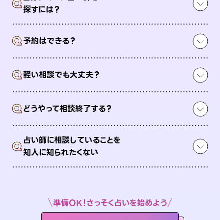
Q
探すには？
Q
予約はできる？
Q
軽い相談でも大丈夫？
Q
どうやって相談終了する？
占い師に相談していることを
Q
知人に知られたくない
準備OK！さっそく占いを始めよう