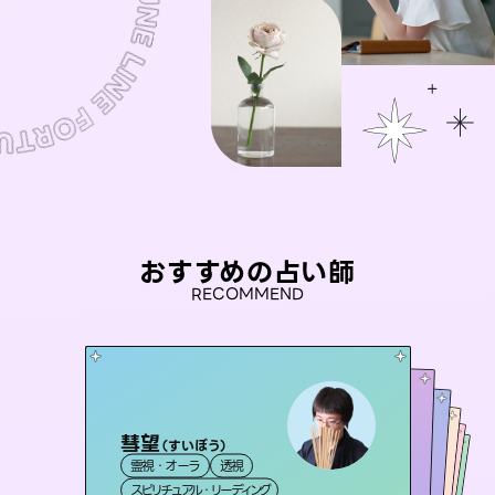
おすすめの占い師
RECOMMEND
彗望
アイリス -iris-
（
すいぼう
）
未来視師＊花
おう 霊感オラクル
桃源珠羽
霊視・オーラ
透視
西洋占星術
タロット
セラピスト理恵
霊視・オーラ
（
とうげんみう
霊視・オーラ
心理学
霊視・オーラ
）
スピリチュアル・リーディング
ルーン