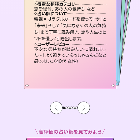
タロット
霊視・オーラ
スピリチュアル・リーディング
スピリチュアル・リーディング
スピリチュアル・リーディング
透視
得意な相談カテゴリ
得意な相談カテゴリ
得意な相談カテゴリ
スピリチュアル・リーディング
得意な相談カテゴリ
得意な相談カテゴリ
恋愛総合、あの人の気持ち など
恋愛総合、片想い、二人の未来 など
片想い、二人の未来、年の差 など
出逢い、片想い、復縁 など
得意な相談カテゴリ
片想い、あの人の気持ち、復縁 など
片想い、あの人の気持ち、復縁 など
占い師について
占い師について
占い師について
占い師について
占い師について
占い師について
恋愛のお悩みの中でも特に「曖昧な関
係」の相談を得意としており、友達以上
恋人未満なお相手との今後や本音を丁
連絡再開、復縁、成就などの報告実績
多数。セラピストとして2万超の施術経
験があるからこそできる鑑定で、より良
復縁、恋愛、不倫の行方、同性愛や片
思い、仕事関係や借金問題まで知りた
いことや心の負担になっていることを
霊視×オラクルカードを使って「今」と
3,700年以上の歴史を持つ東洋最古の
占術「易占」で詳細まで占い、幸せへ向
かう道筋を示します。厳しい結果にも具
「未来」そして「気になるあの人の気持
ち」まで丁寧に読み解き、恋や人生のヒ
寧に読み解き恋愛成就へと導きます。
未来には何パターンもの選択肢があります。不安で視えにくくなっているあなたの素敵な未来を見つけ、その未来を選択できるようアドバイスします。
い未来をサポートします。
体的な対策をお伝えします。
紐解き、背中をそっと押して導きます。
ユーザーレビュー
ユーザーレビュー
ントを優しく引き出します。
ユーザーレビュー
ユーザーレビュー
鑑定していただいてアドバイス通りに行
動すると仲が復活してきました。ありが
ユーザーレビュー
職場の人の性質や人間関係、本心など
本当によく視えていてびっくり。対策が
複雑な背景もしっかり聞いて鑑定して
いただけました。気持ちが楽になりまし
とても心温まる鑑定でした。しかもこち
らは何も言っていないのに視えていらっ
ユーザーレビュー
安心感のあり、言い切ってくれる所や濁
さない鑑定のおかげで、毎回自分の気
とうございました（40代 女性）
不安な気持ちが嘘みたいに晴れまし
打てて前向きになれます（40代）
た（50代 女性）
しゃるんだなと驚きです（30代女性）
た…！よく視えていらっしゃるんだなと
持ちを整えられます（30代 男性）
感じました（40代 女性）
高評価の占い師を見てみよう