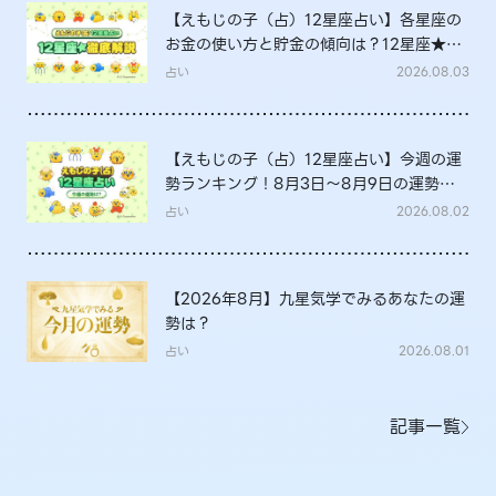
【えもじの子（占）12星座占い】各星座の
お金の使い方と貯金の傾向は？12星座★徹
底解説
占い
2026.08.03
【えもじの子（占）12星座占い】今週の運
勢ランキング！8月3日～8月9日の運勢
は？
占い
2026.08.02
【2026年8月】九星気学でみるあなたの運
勢は？
占い
2026.08.01
記事一覧