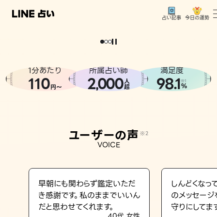
今日の運勢
占い記事
。
どうせなら
運
気
を
味
方
に
し
た
い
、
恋
も
仕
事
も
トップ
ユーザーの声
1分あたり
所属占い師
満足度
相談事例
110
2
000
98.1
,
人
※1
%
円〜
超
占いの流れ
おすすめの占い師
ユーザーの声
※2
よくある質問
VOICE
えもじの子（占）12星座占い
占い記事
早朝にも関わらず鑑定いただ
しんどくなっ
き感謝です。私のままでいいん
のメッセージ
お知らせ
だと思わせてくれます。
守りにしてま
40代 女性