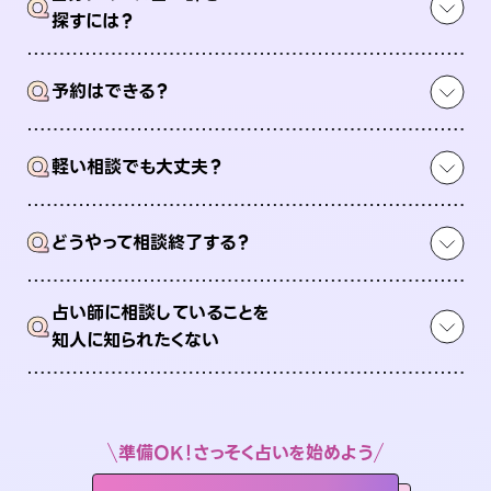
Q
探すには？
Q
予約はできる？
Q
軽い相談でも大丈夫？
Q
どうやって相談終了する？
占い師に相談していることを
Q
知人に知られたくない
準備OK！さっそく占いを始めよう