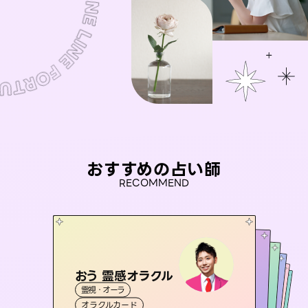
おすすめの占い師
RECOMMEND
おう 霊感オラクル
アイリス -iris-
セラピスト理恵
未来視師＊花
桃源珠羽
霊視・オーラ
西洋占星術
タロット
彗望
霊視・オーラ
（
とうげんみう
霊視・オーラ
タロット
（
すいぼう
霊視・オーラ
）
心理学
オラクルカード
）
ルーン