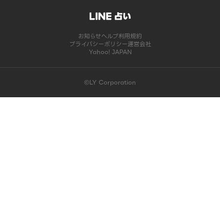
お知らせ
ヘルプ
利用規約
プライバシーポリシー
運営会社
Yahoo! JAPAN
©LY Corporation
このコンテンツは掲載が終了しました | LINE占い