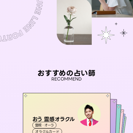
おすすめの占い師
RECOMMEND
おう 霊感オラクル
アイリス -iris-
彗望
桃源珠羽
（
すいぼう
未来視師＊花
）
霊視・オーラ
西洋占星術
（
とうげんみう
タロット
セラピスト理恵
霊視・オーラ
）
霊視・オーラ
透視
霊視・オーラ
タロット
オラクルカード
ルーン
心理学