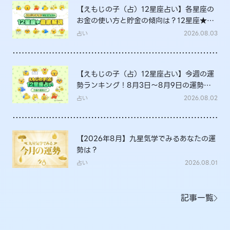
【えもじの子（占）12星座占い】各星座の
お金の使い方と貯金の傾向は？12星座★徹
底解説
占い
2026.08.03
【えもじの子（占）12星座占い】今週の運
勢ランキング！8月3日～8月9日の運勢
は？
占い
2026.08.02
【2026年8月】九星気学でみるあなたの運
勢は？
占い
2026.08.01
記事一覧