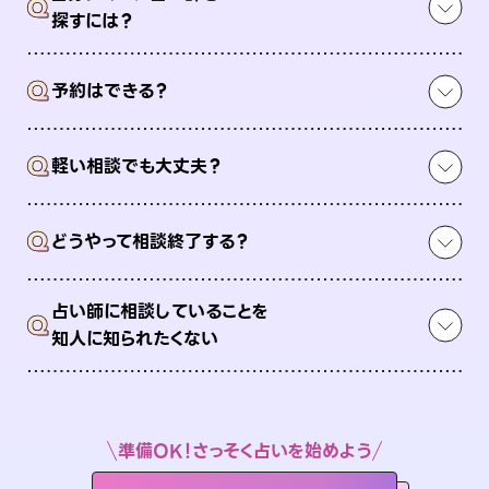
Q
探すには？
Q
予約はできる？
Q
軽い相談でも大丈夫？
Q
どうやって相談終了する？
占い師に相談していることを
Q
知人に知られたくない
準備OK！さっそく占いを始めよう