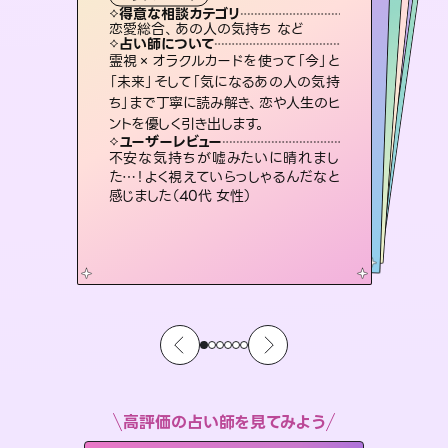
霊視・オーラ
スピリチュアル・リーディング
スピリチュアル・リーディング
スピリチュアル・リーディング
タロット
得意な相談カテゴリ
得意な相談カテゴリ
得意な相談カテゴリ
スピリチュアル・リーディング
得意な相談カテゴリ
得意な相談カテゴリ
恋愛総合、あの人の気持ち など
恋愛総合、片想い、二人の未来 など
片想い、あの人の気持ち、復縁 など
片想い、あの人の気持ち、復縁 など
得意な相談カテゴリ
出逢い、片想い、復縁 など
片想い、二人の未来、年の差 など
占い師について
占い師について
占い師について
占い師について
占い師について
占い師について
未来には何パターンもの選択肢があり
ます。不安で視えにくくなっているあな
たの素敵な未来を見つけ、その未来を
3,700年以上の歴史を持つ東洋最古の
占術「易占」で詳細まで占い、幸せへ向
かう道筋を示します。厳しい結果にも具
復縁、恋愛、不倫の行方、同性愛や片
思い、仕事関係や借金問題まで知りた
いことや心の負担になっていることを
霊視×オラクルカードを使って「今」と
連絡再開、復縁、成就などの報告実績
多数。セラピストとして2万超の施術経
験があるからこそできる鑑定で、より良
「未来」そして「気になるあの人の気持
ち」まで丁寧に読み解き、恋や人生のヒ
選択できるようアドバイスします。
恋愛のお悩みの中でも特に「曖昧な関係」の相談を得意としており、友達以上恋人未満なお相手との今後や本音を丁寧に読み解き恋愛成就へと導きます。
体的な対策をお伝えします。
い未来をサポートします。
紐解き、背中をそっと押して導きます。
ユーザーレビュー
ユーザーレビュー
ントを優しく引き出します。
ユーザーレビュー
ユーザーレビュー
職場の人の性質や人間関係、本心など
本当によく視えていてびっくり。対策が
ユーザーレビュー
鑑定していただいてアドバイス通りに行
動すると仲が復活してきました。ありが
とても心温まる鑑定でした。しかもこち
らは何も言っていないのに視えていらっ
複雑な背景もしっかり聞いて鑑定して
いただけました。気持ちが楽になりまし
ユーザーレビュー
安心感のあり、言い切ってくれる所や濁
さない鑑定のおかげで、毎回自分の気
打てて前向きになれます（40代）
不安な気持ちが嘘みたいに晴れまし
とうございました（40代 女性）
しゃるんだなと驚きです（30代女性）
た（50代 女性）
た…！よく視えていらっしゃるんだなと
持ちを整えられます（30代 男性）
感じました（40代 女性）
高評価の占い師を見てみよう