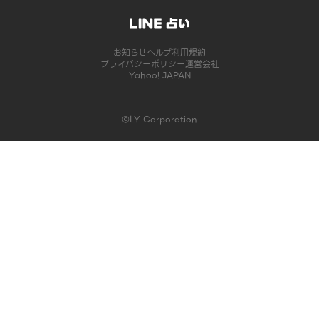
お知らせ
ヘルプ
利用規約
プライバシーポリシー
運営会社
Yahoo! JAPAN
©LY Corporation
このコンテンツは掲載が終了しました | LINE占い