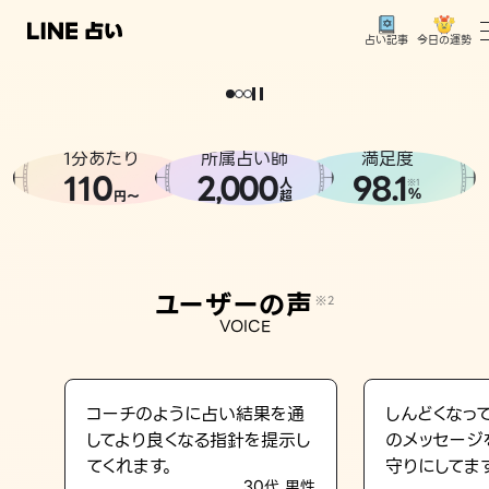
今日の運勢
占い記事
。
どうせなら
運
気
を
味
方
に
し
た
い
、
恋
も
仕
事
も
トップ
ユーザーの声
1分あたり
所属占い師
満足度
相談事例
110
2
000
98.1
,
人
※1
%
円〜
超
占いの流れ
おすすめの占い師
ユーザーの声
※2
よくある質問
VOICE
えもじの子（占）12星座占い
占い記事
コーチのように占い結果を通
しんどくなっ
してより良くなる指針を提示し
のメッセージ
お知らせ
てくれます。
守りにしてま
30代 男性