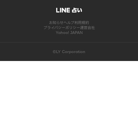
お知らせ
ヘルプ
利用規約
プライバシーポリシー
運営会社
Yahoo! JAPAN
©LY Corporation
このコンテンツは掲載が終了しました | LINE占い