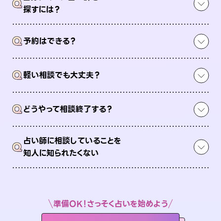
Q
探すには？
Q
予約はできる？
Q
軽い相談でも大丈夫？
Q
どうやって相談終了する？
占い師に相談していることを
Q
知人に知られたくない
準備OK！さっそく占いを始めよう