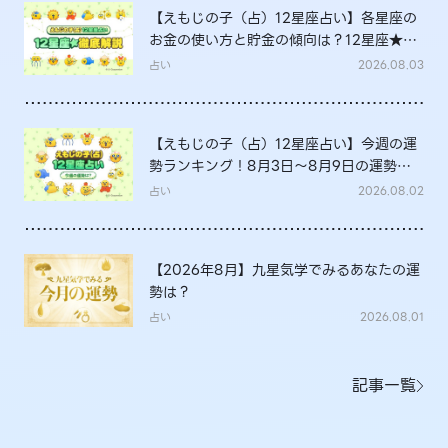
【えもじの子（占）12星座占い】各星座の
お金の使い方と貯金の傾向は？12星座★徹
底解説
占い
2026.08.03
【えもじの子（占）12星座占い】今週の運
勢ランキング！8月3日～8月9日の運勢
は？
占い
2026.08.02
【2026年8月】九星気学でみるあなたの運
勢は？
占い
2026.08.01
記事一覧