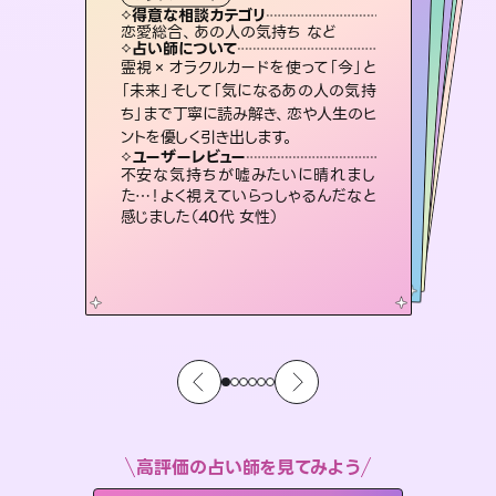
タロット
霊視・オーラ
スピリチュアル・リーディング
）
スピリチュアル・リーディング
スピリチュアル・リーディング
タロット
得意な相談カテゴリ
得意な相談カテゴリ
得意な相談カテゴリ
スピリチュアル・リーディング
得意な相談カテゴリ
得意な相談カテゴリ
恋愛総合、あの人の気持ち など
恋愛総合、片想い、二人の未来 など
片想い、あの人の気持ち、復縁 など
出逢い、片想い、復縁 など
得意な相談カテゴリ
片想い、二人の未来、年の差 など
片想い、あの人の気持ち、復縁 など
占い師について
占い師について
占い師について
占い師について
占い師について
占い師について
連絡再開、復縁、成就などの報告実績
多数。セラピストとして2万超の施術経
験があるからこそできる鑑定で、より良
3,700年以上の歴史を持つ東洋最古の
占術「易占」で詳細まで占い、幸せへ向
かう道筋を示します。厳しい結果にも具
復縁、恋愛、不倫の行方、同性愛や片
思い、仕事関係や借金問題まで知りた
いことや心の負担になっていることを
霊視×オラクルカードを使って「今」と
恋愛のお悩みの中でも特に「曖昧な関
係」の相談を得意としており、友達以上
恋人未満なお相手との今後や本音を丁
「未来」そして「気になるあの人の気持
ち」まで丁寧に読み解き、恋や人生のヒ
い未来をサポートします。
未来には何パターンもの選択肢があります。不安で視えにくくなっているあなたの素敵な未来を見つけ、その未来を選択できるようアドバイスします。
体的な対策をお伝えします。
寧に読み解き恋愛成就へと導きます。
紐解き、背中をそっと押して導きます。
ユーザーレビュー
ユーザーレビュー
ントを優しく引き出します。
ユーザーレビュー
ユーザーレビュー
とても心温まる鑑定でした。しかもこち
らは何も言っていないのに視えていらっ
ユーザーレビュー
職場の人の性質や人間関係、本心など
本当によく視えていてびっくり。対策が
鑑定していただいてアドバイス通りに行
動すると仲が復活してきました。ありが
複雑な背景もしっかり聞いて鑑定して
いただけました。気持ちが楽になりまし
ユーザーレビュー
安心感のあり、言い切ってくれる所や濁
さない鑑定のおかげで、毎回自分の気
しゃるんだなと驚きです（30代女性）
不安な気持ちが嘘みたいに晴れまし
打てて前向きになれます（40代）
とうございました（40代 女性）
た（50代 女性）
た…！よく視えていらっしゃるんだなと
持ちを整えられます（30代 男性）
感じました（40代 女性）
高評価の占い師を見てみよう