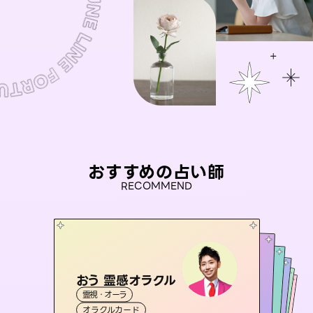
おすすめの占い師
RECOMMEND
おう 霊感オラクル
アイリス -iris-
彗望
未来視師＊花
（
すいぼう
セラピスト理恵
）
霊視・オーラ
西洋占星術
タロット
桃源珠羽
霊視・オーラ
霊視・オーラ
透視
霊視・オーラ
心理学
（
オラクルカード
とうげんみう
ルーン