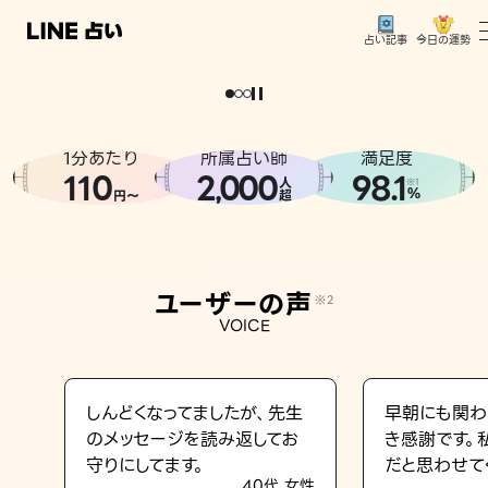
今日の運勢
占い記事
。
どうせなら
運
気
を
味
方
に
し
た
い
、
恋
も
仕
事
も
トップ
ユーザーの声
1分あたり
所属占い師
満足度
相談事例
110
2
000
98.1
,
人
※1
%
円〜
超
占いの流れ
おすすめの占い師
ユーザーの声
※2
よくある質問
VOICE
えもじの子（占）12星座占い
占い記事
しんどくなってましたが、先生
早朝にも関わ
のメッセージを読み返してお
き感謝です。
お知らせ
守りにしてます。
だと思わせて
40代 女性