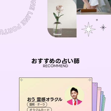
おすすめの占い師
RECOMMEND
おう 霊感オラクル
アイリス -iris-
桃源珠羽
未来視師＊花
（
とうげんみう
彗望
霊視・オーラ
）
西洋占星術
タロット
（
セラピスト理恵
すいぼう
霊視・オーラ
）
霊視・オーラ
タロット
霊視・オーラ
心理学
オラクルカード
ルーン
透視