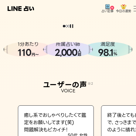
今日の運勢
占い記事
。
どうせなら
運
気
を
味
方
に
し
た
い
、
恋
も
仕
事
も
トップ
ユーザーの声
1分あたり
所属占い師
満足度
相談事例
110
2
000
98.1
,
人
※1
%
円〜
超
占いの流れ
おすすめの占い師
ユーザーの声
※2
よくある質問
VOICE
えもじの子（占）12星座占い
占い記事
癒し系でおしゃべりしたくて鑑
終了後とても
定をお願いしてます(笑)
で、さっきま
お知らせ
問題解決もピカイチ！
のように晴れ
50代 女性