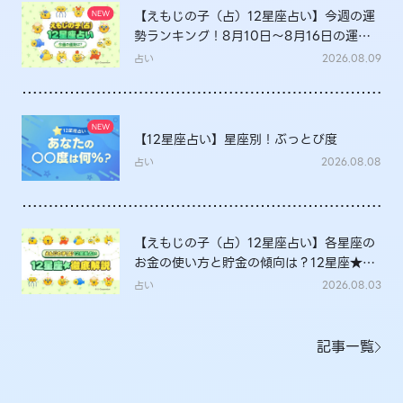
【えもじの子（占）12星座占い】今週の運
勢ランキング！8月10日～8月16日の運勢
は？
占い
2026.08.09
【12星座占い】星座別！ぶっとび度
占い
2026.08.08
【えもじの子（占）12星座占い】各星座の
お金の使い方と貯金の傾向は？12星座★徹
底解説
占い
2026.08.03
記事一覧