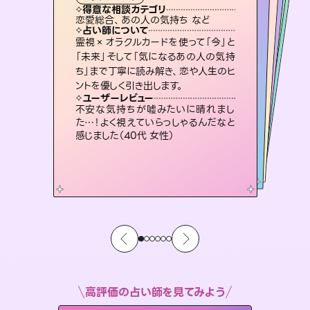
霊視・オーラ
スピリチュアル・リーディング
スピリチュアル・リーディング
スピリチュアル・リーディング
タロット
得意な相談カテゴリ
得意な相談カテゴリ
得意な相談カテゴリ
スピリチュアル・リーディング
得意な相談カテゴリ
得意な相談カテゴリ
恋愛総合、あの人の気持ち など
恋愛総合、片想い、二人の未来 など
片想い、あの人の気持ち、復縁 など
出逢い、片想い、復縁 など
得意な相談カテゴリ
片想い、あの人の気持ち、復縁 など
片想い、二人の未来、年の差 など
占い師について
占い師について
占い師について
占い師について
占い師について
占い師について
3,700年以上の歴史を持つ東洋最古の
占術「易占」で詳細まで占い、幸せへ向
かう道筋を示します。厳しい結果にも具
恋愛のお悩みの中でも特に「曖昧な関
係」の相談を得意としており、友達以上
恋人未満なお相手との今後や本音を丁
復縁、恋愛、不倫の行方、同性愛や片
思い、仕事関係や借金問題まで知りた
いことや心の負担になっていることを
霊視×オラクルカードを使って「今」と
連絡再開、復縁、成就などの報告実績
多数。セラピストとして2万超の施術経
験があるからこそできる鑑定で、より良
「未来」そして「気になるあの人の気持
ち」まで丁寧に読み解き、恋や人生のヒ
体的な対策をお伝えします。
未来には何パターンもの選択肢があります。不安で視えにくくなっているあなたの素敵な未来を見つけ、その未来を選択できるようアドバイスします。
寧に読み解き恋愛成就へと導きます。
い未来をサポートします。
紐解き、背中をそっと押して導きます。
ユーザーレビュー
ユーザーレビュー
ントを優しく引き出します。
ユーザーレビュー
ユーザーレビュー
複雑な背景もしっかり聞いて鑑定して
いただけました。気持ちが楽になりまし
ユーザーレビュー
職場の人の性質や人間関係、本心など
本当によく視えていてびっくり。対策が
とても心温まる鑑定でした。しかもこち
らは何も言っていないのに視えていらっ
鑑定していただいてアドバイス通りに行
動すると仲が復活してきました。ありが
ユーザーレビュー
安心感のあり、言い切ってくれる所や濁
さない鑑定のおかげで、毎回自分の気
た（50代 女性）
不安な気持ちが嘘みたいに晴れまし
打てて前向きになれます（40代）
しゃるんだなと驚きです（30代女性）
とうございました（40代 女性）
た…！よく視えていらっしゃるんだなと
持ちを整えられます（30代 男性）
感じました（40代 女性）
高評価の占い師を見てみよう