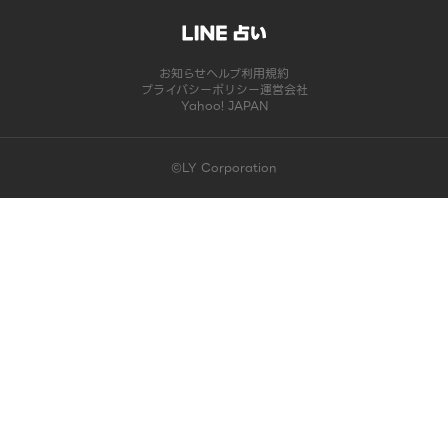
お知らせ
ヘルプ
利用規約
プライバシーポリシー
運営会社
Yahoo! JAPAN
©LY Corporation
このコンテンツは掲載が終了しました | LINE占い