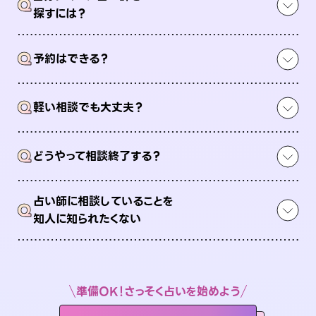
Q
探すには？
Q
予約はできる？
Q
軽い相談でも大丈夫？
Q
どうやって相談終了する？
占い師に相談していることを
Q
知人に知られたくない
準備OK！さっそく占いを始めよう