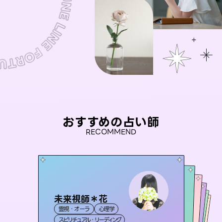
おすすめの占い師
RECOMMEND
未来視師＊花
彗望
桃源珠羽
（
すいぼう
）
アイリス -iris-
（
とうげんみう
セラピスト理恵
霊視・オーラ
心理学
）
霊視・オーラ
透視
おう 霊感オラクル
霊視・オーラ
西洋占星術
タロット
霊視・オーラ
タロット
スピリチュアル・リーディング
スピリチュアル・リーディング