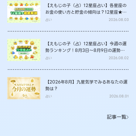
【えもじの子（占）12星座占い】各星座の
お金の使い方と貯金の傾向は？12星座★徹
底解説
占い
2026.08.03
【えもじの子（占）12星座占い】今週の運
勢ランキング！8月3日～8月9日の運勢
は？
占い
2026.08.02
【2026年8月】九星気学でみるあなたの運
勢は？
占い
2026.08.01
記事一覧