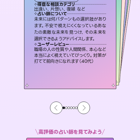
タロット
霊視・オーラ
スピリチュアル・リーディング
ルーン
スピリチュアル・リーディング
得意な相談カテゴリ
得意な相談カテゴリ
得意な相談カテゴリ
オラクルカード
得意な相談カテゴリ
得意な相談カテゴリ
出逢い、片想い、復縁 など
片想い、あの人の気持ち、復縁 など
片想い、あの人の気持ち、復縁 など
恋愛総合、片想い、二人の未来 など
得意な相談カテゴリ
片想い、二人の未来、年の差 など
恋愛総合、あの人の気持ち など
占い師について
占い師について
占い師について
占い師について
占い師について
占い師について
連絡再開、復縁、成就などの報告実績
多数。セラピストとして2万超の施術経
験があるからこそできる鑑定で、より良
恋愛のお悩みの中でも特に「曖昧な関
係」の相談を得意としており、友達以上
恋人未満なお相手との今後や本音を丁
3,700年以上の歴史を持つ東洋最古の
占術「易占」で詳細まで占い、幸せへ向
かう道筋を示します。厳しい結果にも具
未来には何パターンもの選択肢があり
霊視×オラクルカードを使って「今」と
「未来」そして「気になるあの人の気持
ち」まで丁寧に読み解き、恋や人生のヒ
ます。不安で視えにくくなっているあな
たの素敵な未来を見つけ、その未来を
い未来をサポートします。
復縁、恋愛、不倫の行方、同性愛や片思い、仕事関係や借金問題まで知りたいことや心の負担になっていることを紐解き、背中をそっと押して導きます。
寧に読み解き恋愛成就へと導きます。
ントを優しく引き出します。
体的な対策をお伝えします。
ユーザーレビュー
ユーザーレビュー
選択できるようアドバイスします。
ユーザーレビュー
ユーザーレビュー
とても心温まる鑑定でした。しかもこち
らは何も言っていないのに視えていらっ
ユーザーレビュー
安心感のあり、言い切ってくれる所や濁
さない鑑定のおかげで、毎回自分の気
不安な気持ちが嘘みたいに晴れまし
た…！よく視えていらっしゃるんだなと
鑑定していただいてアドバイス通りに行
動すると仲が復活してきました。ありが
ユーザーレビュー
複雑な背景もしっかり聞いて鑑定して
いただけました。気持ちが楽になりまし
しゃるんだなと驚きです（30代女性）
職場の人の性質や人間関係、本心など
持ちを整えられます（30代 男性）
感じました（40代 女性）
とうございました（40代 女性）
本当によく視えていてびっくり。対策が
た（50代 女性）
打てて前向きになれます（40代）
高評価の占い師を見てみよう