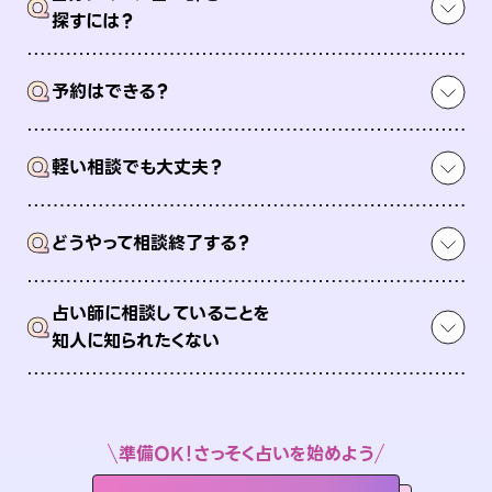
Q
探すには？
Q
予約はできる？
Q
軽い相談でも大丈夫？
Q
どうやって相談終了する？
占い師に相談していることを
Q
知人に知られたくない
準備OK！さっそく占いを始めよう