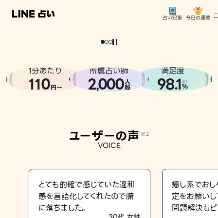
今日の運勢
占い記事
。
どうせなら
運
気
を
味
方
に
し
た
い
、
恋
も
仕
事
も
トップ
ユーザーの声
1分あたり
所属占い師
満足度
相談事例
110
2
000
98.1
,
人
※1
%
円〜
超
占いの流れ
おすすめの占い師
ユーザーの声
※2
よくある質問
VOICE
えもじの子（占）12星座占い
占い記事
とても的確で感じていた違和
癒し系でおし
感を言語化してくれたので腑
定をお願いし
お知らせ
に落ちました。
問題解決もピ
30代 女性