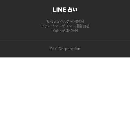
お知らせ
ヘルプ
利用規約
プライバシーポリシー
運営会社
Yahoo! JAPAN
©LY Corporation
このコンテンツは掲載が終了しました | LINE占い