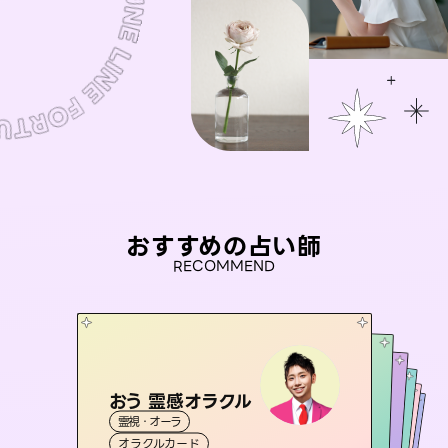
おすすめの占い師
RECOMMEND
おう 霊感オラクル
セラピスト理恵
アイリス -iris-
彗望
桃源珠羽
霊視・オーラ
（
すいぼう
霊視・オーラ
）
タロット
未来視師＊花
西洋占星術
（
とうげんみう
タロット
霊視・オーラ
霊視・オーラ
）
透視
オラクルカード
スピリチュアル・リーディング