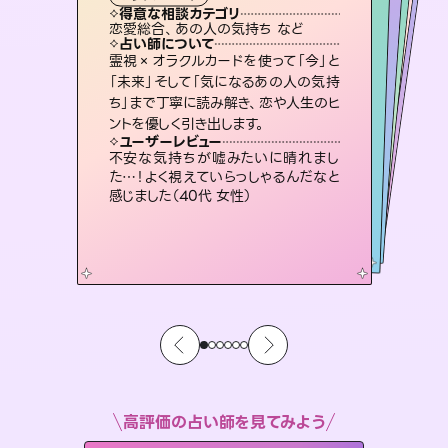
タロット
霊視・オーラ
ルーン
スピリチュアル・リーディング
スピリチュアル・リーディング
心理学
得意な相談カテゴリ
得意な相談カテゴリ
得意な相談カテゴリ
スピリチュアル・リーディング
得意な相談カテゴリ
得意な相談カテゴリ
恋愛総合、あの人の気持ち など
片想い、二人の未来、年の差 など
恋愛総合、片想い、二人の未来 など
片想い、あの人の気持ち、復縁 など
得意な相談カテゴリ
片想い、あの人の気持ち、復縁 など
出逢い、片想い、復縁 など
占い師について
占い師について
占い師について
占い師について
占い師について
占い師について
恋愛のお悩みの中でも特に「曖昧な関
係」の相談を得意としており、友達以上
恋人未満なお相手との今後や本音を丁
復縁、恋愛、不倫の行方、同性愛や片
思い、仕事関係や借金問題まで知りた
いことや心の負担になっていることを
連絡再開、復縁、成就などの報告実績
多数。セラピストとして2万超の施術経
験があるからこそできる鑑定で、より良
霊視×オラクルカードを使って「今」と
未来には何パターンもの選択肢があり
ます。不安で視えにくくなっているあな
たの素敵な未来を見つけ、その未来を
「未来」そして「気になるあの人の気持
ち」まで丁寧に読み解き、恋や人生のヒ
寧に読み解き恋愛成就へと導きます。
3,700年以上の歴史を持つ東洋最古の占術「易占」で詳細まで占い、幸せへ向かう道筋を示します。厳しい結果にも具体的な対策をお伝えします。
紐解き、背中をそっと押して導きます。
選択できるようアドバイスします。
い未来をサポートします。
ユーザーレビュー
ユーザーレビュー
ントを優しく引き出します。
ユーザーレビュー
ユーザーレビュー
鑑定していただいてアドバイス通りに行
動すると仲が復活してきました。ありが
ユーザーレビュー
複雑な背景もしっかり聞いて鑑定して
いただけました。気持ちが楽になりまし
職場の人の性質や人間関係、本心など
本当によく視えていてびっくり。対策が
安心感のあり、言い切ってくれる所や濁
さない鑑定のおかげで、毎回自分の気
ユーザーレビュー
とても心温まる鑑定でした。しかもこち
らは何も言っていないのに視えていらっ
とうございました（40代 女性）
不安な気持ちが嘘みたいに晴れまし
た（50代 女性）
打てて前向きになれます（40代）
持ちを整えられます（30代 男性）
た…！よく視えていらっしゃるんだなと
しゃるんだなと驚きです（30代女性）
感じました（40代 女性）
高評価の占い師を見てみよう