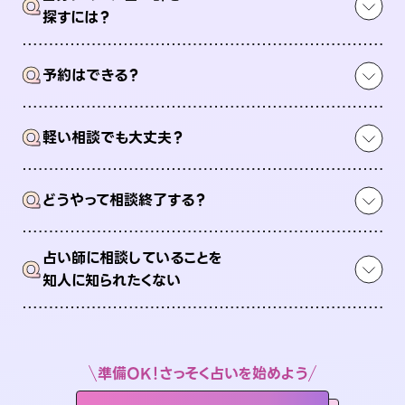
Q
探すには？
Q
予約はできる？
Q
軽い相談でも大丈夫？
Q
どうやって相談終了する？
占い師に相談していることを
Q
知人に知られたくない
準備OK！さっそく占いを始めよう