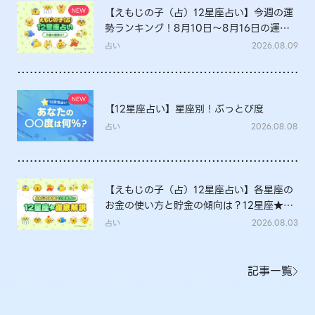
【えもじの子（占）12星座占い】今週の運
勢ランキング！8月10日～8月16日の運勢
は？
占い
2026.08.09
【12星座占い】星座別！ぶっとび度
占い
2026.08.08
【えもじの子（占）12星座占い】各星座の
お金の使い方と貯金の傾向は？12星座★徹
底解説
占い
2026.08.03
記事一覧