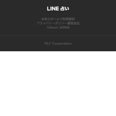
お知らせ
ヘルプ
利用規約
プライバシーポリシー
運営会社
Yahoo! JAPAN
©LY Corporation
このコンテンツは掲載が終了しました | LINE占い