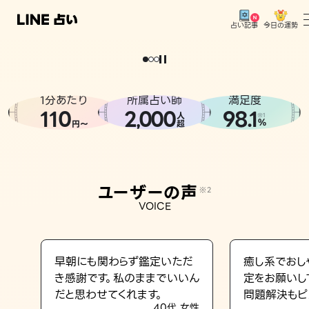
今日の運勢
占い記事
。
どうせなら
運
気
を
味
方
に
し
た
い
、
恋
も
仕
事
も
トップ
ユーザーの声
1分あたり
所属占い師
満足度
相談事例
110
2
000
98.1
,
人
※1
%
円〜
超
占いの流れ
おすすめの占い師
ユーザーの声
※2
よくある質問
VOICE
えもじの子（占）12星座占い
占い記事
早朝にも関わらず鑑定いただ
癒し系でおし
き感謝です。私のままでいいん
定をお願いし
お知らせ
だと思わせてくれます。
問題解決もピ
40代 女性