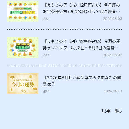
【えもじの子（占）12星座占い】各星座の
お金の使い方と貯金の傾向は？12星座★徹
底解説
占い
2026.08.03
【えもじの子（占）12星座占い】今週の運
勢ランキング！8月3日～8月9日の運勢
は？
占い
2026.08.02
【2026年8月】九星気学でみるあなたの運
勢は？
占い
2026.08.01
記事一覧