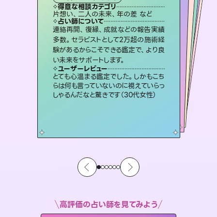
霊視・オーラ
スピリチュアル・リーディング
スピリチュアル・リーディング
ルーン
得意な相談カテゴリ
得意な相談カテゴリ
得意な相談カテゴリ
オラクルカード
得意な相談カテゴリ
得意な相談カテゴリ
片想い、二人の未来、年の差 など
出逢い、片想い、復縁 など
片想い、あの人の気持ち、復縁 など
片想い、あの人の気持ち、復縁 など
得意な相談カテゴリ
恋愛総合、片想い、二人の未来 など
恋愛総合、あの人の気持ち など
占い師について
占い師について
占い師について
占い師について
占い師について
占い師について
復縁、恋愛、不倫の行方、同性愛や片
思い、仕事関係や借金問題まで知りた
いことや心の負担になっていることを
恋愛のお悩みの中でも特に「曖昧な関
係」の相談を得意としており、友達以上
恋人未満なお相手との今後や本音を丁
未来には何パターンもの選択肢があり
ます。不安で視えにくくなっているあな
たの素敵な未来を見つけ、その未来を
連絡再開、復縁、成就などの報告実績
霊視×オラクルカードを使って「今」と
「未来」そして「気になるあの人の気持
ち」まで丁寧に読み解き、恋や人生のヒ
多数。セラピストとして2万超の施術経
験があるからこそできる鑑定で、より良
紐解き、背中をそっと押して導きます。
3,700年以上の歴史を持つ東洋最古の占術「易占」で詳細まで占い、幸せへ向かう道筋を示します。厳しい結果にも具体的な対策をお伝えします。
寧に読み解き恋愛成就へと導きます。
ントを優しく引き出します。
選択できるようアドバイスします。
ユーザーレビュー
ユーザーレビュー
い未来をサポートします。
ユーザーレビュー
ユーザーレビュー
安心感のあり、言い切ってくれる所や濁
さない鑑定のおかげで、毎回自分の気
ユーザーレビュー
複雑な背景もしっかり聞いて鑑定して
いただけました。気持ちが楽になりまし
不安な気持ちが嘘みたいに晴れまし
た…！よく視えていらっしゃるんだなと
鑑定していただいてアドバイス通りに行
動すると仲が復活してきました。ありが
ユーザーレビュー
職場の人の性質や人間関係、本心など
本当によく視えていてびっくり。対策が
持ちを整えられます（30代 男性）
とても心温まる鑑定でした。しかもこち
た（50代 女性）
感じました（40代 女性）
とうございました（40代 女性）
らは何も言っていないのに視えていらっ
打てて前向きになれます（40代）
しゃるんだなと驚きです（30代女性）
高評価の占い師を見てみよう