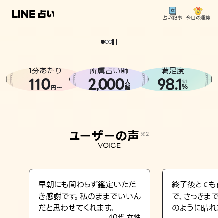
今日の運勢
占い記事
。
どうせなら
運
気
を
味
方
に
し
た
い
、
恋
も
仕
事
も
トップ
ユーザーの声
1分あたり
所属占い師
満足度
相談事例
110
2
000
98.1
,
人
※1
%
円〜
超
占いの流れ
おすすめの占い師
ユーザーの声
※2
よくある質問
VOICE
えもじの子（占）12星座占い
占い記事
早朝にも関わらず鑑定いただ
終了後とても
き感謝です。私のままでいいん
で、さっきま
お知らせ
だと思わせてくれます。
のように晴れ
40代 女性