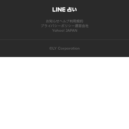
お知らせ
ヘルプ
利用規約
プライバシーポリシー
運営会社
Yahoo! JAPAN
©LY Corporation
このコンテンツは掲載が終了しました | LINE占い