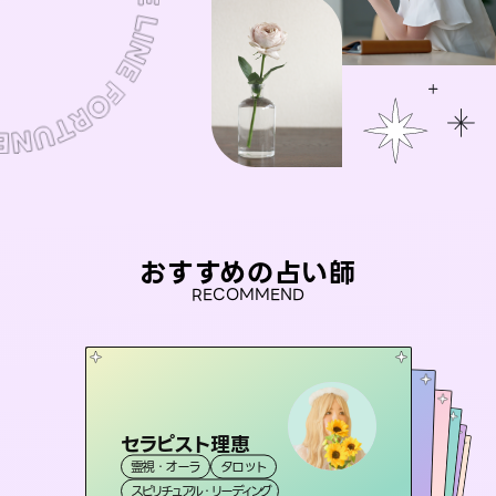
おすすめの占い師
RECOMMEND
セラピスト理恵
未来視師＊花
桃源珠羽
彗望
（
とうげんみう
アイリス -iris-
霊視・オーラ
タロット
（
）
すいぼう
霊視・オーラ
）
心理学
おう 霊感オラクル
霊視・オーラ
霊視・オーラ
タロット
西洋占星術
透視
スピリチュアル・リーディング
スピリチュアル・リーディング
タロット