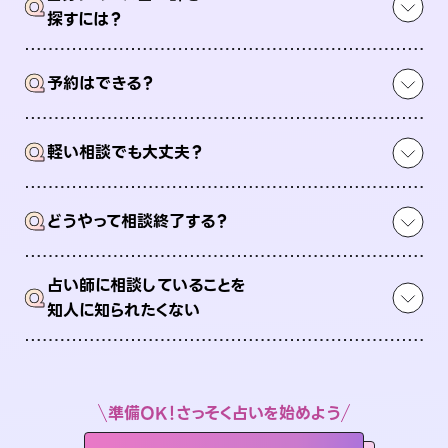
Q
探すには？
Q
予約はできる？
Q
軽い相談でも大丈夫？
Q
どうやって相談終了する？
占い師に相談していることを
Q
知人に知られたくない
準備OK！さっそく占いを始めよう