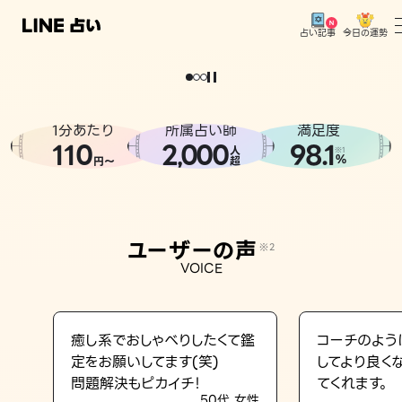
今日の運勢
占い記事
。
どうせなら
運
気
を
味
方
に
し
た
い
、
恋
も
仕
事
も
トップ
ユーザーの声
1分あたり
所属占い師
満足度
相談事例
110
2
000
98.1
,
人
※1
%
円〜
超
占いの流れ
おすすめの占い師
ユーザーの声
※2
よくある質問
VOICE
えもじの子（占）12星座占い
占い記事
癒し系でおしゃべりしたくて鑑
コーチのよう
定をお願いしてます(笑)
してより良く
お知らせ
問題解決もピカイチ！
てくれます。
50代 女性