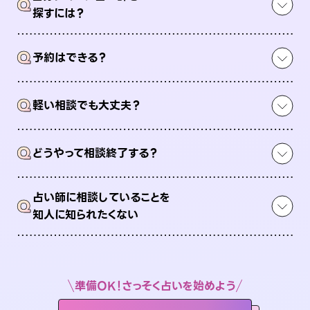
Q
探すには？
Q
予約はできる？
Q
軽い相談でも大丈夫？
Q
どうやって相談終了する？
占い師に相談していることを
Q
知人に知られたくない
準備OK！さっそく占いを始めよう