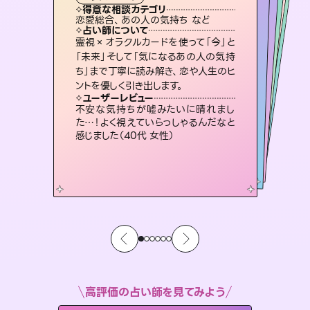
タロット
霊視・オーラ
スピリチュアル・リーディング
スピリチュアル・リーディング
スピリチュアル・リーディング
タロット
得意な相談カテゴリ
得意な相談カテゴリ
得意な相談カテゴリ
スピリチュアル・リーディング
得意な相談カテゴリ
得意な相談カテゴリ
恋愛総合、あの人の気持ち など
恋愛総合、片想い、二人の未来 など
出逢い、片想い、復縁 など
片想い、あの人の気持ち、復縁 など
得意な相談カテゴリ
片想い、あの人の気持ち、復縁 など
片想い、二人の未来、年の差 など
占い師について
占い師について
占い師について
占い師について
占い師について
占い師について
恋愛のお悩みの中でも特に「曖昧な関
係」の相談を得意としており、友達以上
恋人未満なお相手との今後や本音を丁
未来には何パターンもの選択肢があり
ます。不安で視えにくくなっているあな
たの素敵な未来を見つけ、その未来を
復縁、恋愛、不倫の行方、同性愛や片
思い、仕事関係や借金問題まで知りた
いことや心の負担になっていることを
霊視×オラクルカードを使って「今」と
連絡再開、復縁、成就などの報告実績
多数。セラピストとして2万超の施術経
験があるからこそできる鑑定で、より良
「未来」そして「気になるあの人の気持
ち」まで丁寧に読み解き、恋や人生のヒ
寧に読み解き恋愛成就へと導きます。
3,700年以上の歴史を持つ東洋最古の占術「易占」で詳細まで占い、幸せへ向かう道筋を示します。厳しい結果にも具体的な対策をお伝えします。
選択できるようアドバイスします。
い未来をサポートします。
紐解き、背中をそっと押して導きます。
ユーザーレビュー
ユーザーレビュー
ントを優しく引き出します。
ユーザーレビュー
ユーザーレビュー
鑑定していただいてアドバイス通りに行
動すると仲が復活してきました。ありが
ユーザーレビュー
複雑な背景もしっかり聞いて鑑定して
いただけました。気持ちが楽になりまし
とても心温まる鑑定でした。しかもこち
らは何も言っていないのに視えていらっ
職場の人の性質や人間関係、本心など
本当によく視えていてびっくり。対策が
ユーザーレビュー
安心感のあり、言い切ってくれる所や濁
さない鑑定のおかげで、毎回自分の気
とうございました（40代 女性）
不安な気持ちが嘘みたいに晴れまし
た（50代 女性）
しゃるんだなと驚きです（30代女性）
打てて前向きになれます（40代）
た…！よく視えていらっしゃるんだなと
持ちを整えられます（30代 男性）
感じました（40代 女性）
高評価の占い師を見てみよう