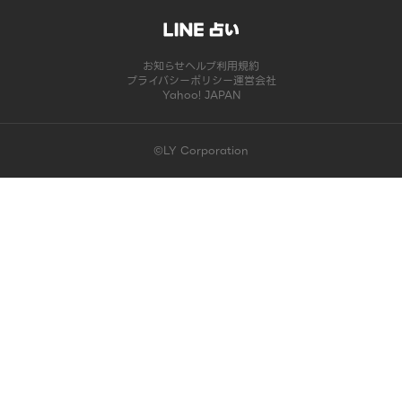
お知らせ
ヘルプ
利用規約
プライバシーポリシー
運営会社
Yahoo! JAPAN
©LY Corporation
このコンテンツは掲載が終了しました | LINE占い