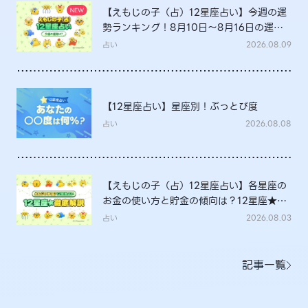
【えもじの子（占）12星座占い】今週の運
勢ランキング！8月10日～8月16日の運勢
は？
占い
2026.08.09
【12星座占い】星座別！ぶっとび度
占い
2026.08.08
【えもじの子（占）12星座占い】各星座の
お金の使い方と貯金の傾向は？12星座★徹
底解説
占い
2026.08.03
記事一覧