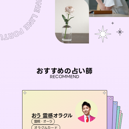
おすすめの占い師
RECOMMEND
おう 霊感オラクル
アイリス -iris-
未来視師＊花
彗望
桃源珠羽
霊視・オーラ
（
すいぼう
西洋占星術
）
タロット
セラピスト理恵
霊視・オーラ
（
とうげんみう
霊視・オーラ
心理学
霊視・オーラ
）
透視
オラクルカード
ルーン