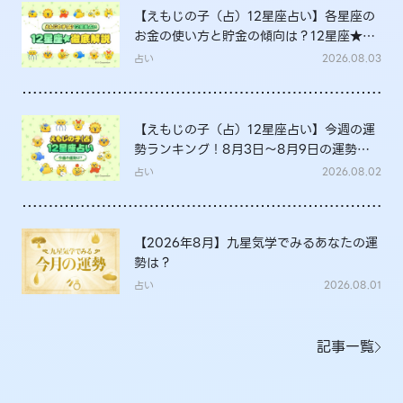
【えもじの子（占）12星座占い】各星座の
お金の使い方と貯金の傾向は？12星座★徹
底解説
占い
2026.08.03
【えもじの子（占）12星座占い】今週の運
勢ランキング！8月3日～8月9日の運勢
は？
占い
2026.08.02
【2026年8月】九星気学でみるあなたの運
勢は？
占い
2026.08.01
記事一覧