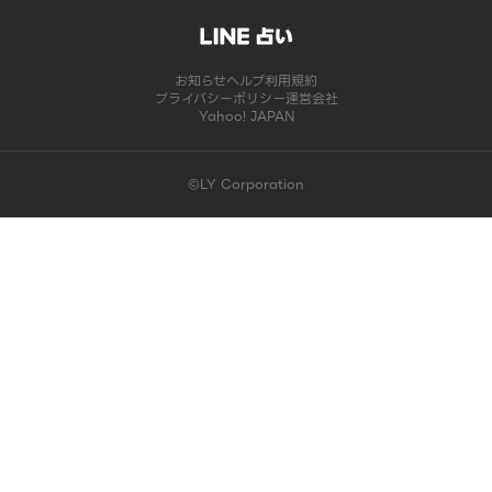
お知らせ
ヘルプ
利用規約
プライバシーポリシー
運営会社
Yahoo! JAPAN
©LY Corporation
このコンテンツは掲載が終了しました | LINE占い