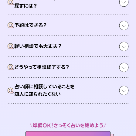
Q
探すには？
Q
予約はできる？
Q
軽い相談でも大丈夫？
Q
どうやって相談終了する？
占い師に相談していることを
Q
知人に知られたくない
準備OK！さっそく占いを始めよう