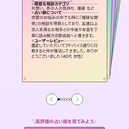
霊視・オーラ
スピリチュアル・リーディング
ルーン
オラクルカード
タロット
得意な相談カテゴリ
得意な相談カテゴリ
得意な相談カテゴリ
スピリチュアル・リーディング
得意な相談カテゴリ
得意な相談カテゴリ
片想い、あの人の気持ち、復縁 など
片想い、あの人の気持ち、復縁 など
出逢い、片想い、復縁 など
恋愛総合、片想い、二人の未来 など
得意な相談カテゴリ
恋愛総合、あの人の気持ち など
片想い、二人の未来、年の差 など
占い師について
占い師について
占い師について
占い師について
占い師について
占い師について
霊視×オラクルカードを使って「今」と
「未来」そして「気になるあの人の気持
ち」まで丁寧に読み解き、恋や人生のヒ
未来には何パターンもの選択肢があり
ます。不安で視えにくくなっているあな
たの素敵な未来を見つけ、その未来を
3,700年以上の歴史を持つ東洋最古の
占術「易占」で詳細まで占い、幸せへ向
かう道筋を示します。厳しい結果にも具
恋愛のお悩みの中でも特に「曖昧な関
連絡再開、復縁、成就などの報告実績
多数。セラピストとして2万超の施術経
験があるからこそできる鑑定で、より良
係」の相談を得意としており、友達以上
恋人未満なお相手との今後や本音を丁
ントを優しく引き出します。
復縁、恋愛、不倫の行方、同性愛や片思い、仕事関係や借金問題まで知りたいことや心の負担になっていることを紐解き、背中をそっと押して導きます。
選択できるようアドバイスします。
い未来をサポートします。
体的な対策をお伝えします。
ユーザーレビュー
ユーザーレビュー
寧に読み解き恋愛成就へと導きます。
ユーザーレビュー
ユーザーレビュー
不安な気持ちが嘘みたいに晴れまし
た…！よく視えていらっしゃるんだなと
ユーザーレビュー
安心感のあり、言い切ってくれる所や濁
さない鑑定のおかげで、毎回自分の気
とても心温まる鑑定でした。しかもこち
らは何も言っていないのに視えていらっ
職場の人の性質や人間関係、本心など
本当によく視えていてびっくり。対策が
ユーザーレビュー
複雑な背景もしっかり聞いて鑑定して
いただけました。気持ちが楽になりまし
感じました（40代 女性）
鑑定していただいてアドバイス通りに行
持ちを整えられます（30代 男性）
しゃるんだなと驚きです（30代女性）
打てて前向きになれます（40代）
動すると仲が復活してきました。ありが
た（50代 女性）
とうございました（40代 女性）
高評価の占い師を見てみよう