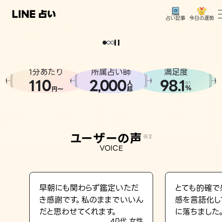
今日の運勢
占い記事
。
どうせなら
運
気
を
味
方
に
し
た
い
、
恋
も
仕
事
も
トップ
ユーザーの声
1分あたり
所属占い師
満足度
相談事例
110
2
000
98.1
,
人
※1
%
円〜
超
占いの流れ
おすすめの占い師
ユーザーの声
※2
よくある質問
VOICE
えもじの子（占）12星座占い
占い記事
早朝にも関わらず鑑定いただ
とても的確で
き感謝です。私のままでいいん
感を言語化し
お知らせ
だと思わせてくれます。
に落ちました
40代 女性