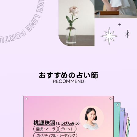
おすすめの占い師
RECOMMEND
桃源珠羽
彗望
（
とうげんみう
）
未来視師＊花
（
すいぼう
）
アイリス -iris-
おう 霊感オラクル
霊視・オーラ
タロット
霊視・オーラ
透視
セラピスト理恵
霊視・オーラ
西洋占星術
心理学
霊視・オーラ
タロット
スピリチュアル・リーディング
スピリチュアル・リーディング