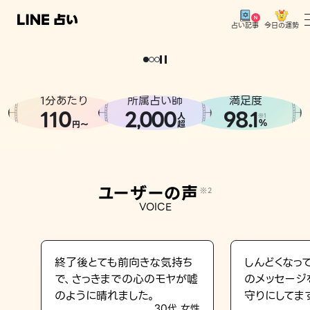
今日の運勢
占い記事
。
どうせなら
運
気
を
味
方
に
し
た
い
、
恋
も
仕
事
も
トップ
ユーザーの声
1分あたり
所属占い師
満足度
相談事例
110
2
000
98.1
,
人
※1
%
円〜
超
占いの流れ
おすすめの占い師
ユーザーの声
※2
よくある質問
VOICE
えもじの子（占）12星座占い
占い記事
終了後とても前向きな気持ち
しんどくなっ
で、さっきまでの心のモヤが嘘
のメッセージ
お知らせ
のように晴れました。
守りにしてま
30代 女性