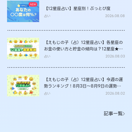
【12星座占い】星座別！ぶっとび度
占い
2026.08.08
【えもじの子（占）12星座占い】各星座の
お金の使い方と貯金の傾向は？12星座★徹
底解説
占い
2026.08.03
【えもじの子（占）12星座占い】今週の運
勢ランキング！8月3日～8月9日の運勢
は？
占い
2026.08.02
記事一覧