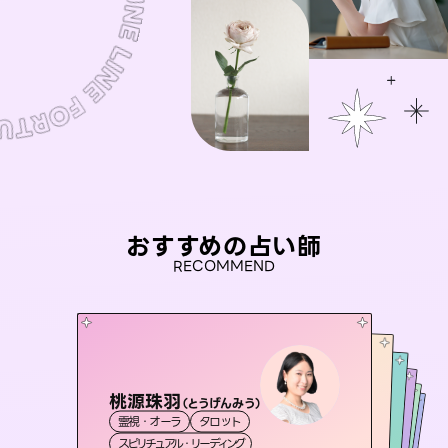
おすすめの占い師
RECOMMEND
桃源珠羽
おう 霊感オラクル
（
とうげんみう
）
彗望
アイリス -iris-
（
すいぼう
セラピスト理恵
）
霊視・オーラ
タロット
霊視・オーラ
未来視師＊花
霊視・オーラ
西洋占星術
透視
霊視・オーラ
タロット
スピリチュアル・リーディング
オラクルカード