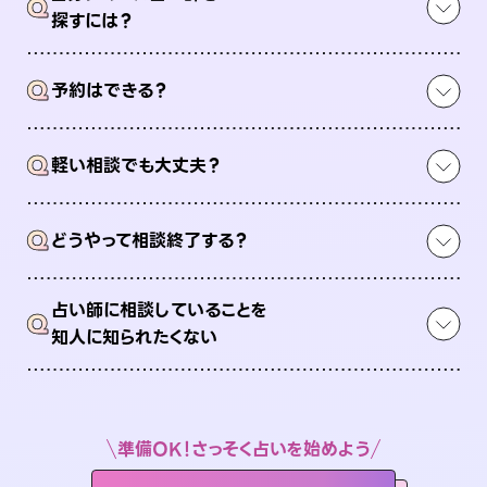
Q
探すには？
Q
予約はできる？
Q
軽い相談でも大丈夫？
Q
どうやって相談終了する？
占い師に相談していることを
Q
知人に知られたくない
準備OK！さっそく占いを始めよう