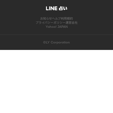
お知らせ
ヘルプ
利用規約
プライバシーポリシー
運営会社
Yahoo! JAPAN
©LY Corporation
このコンテンツは掲載が終了しました | LINE占い