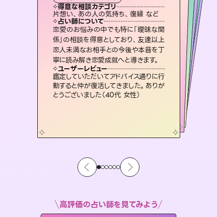
タロット
霊視・オーラ
スピリチュアル・リーディング
ルーン
スピリチュアル・リーディング
心理学
得意な相談カテゴリ
得意な相談カテゴリ
得意な相談カテゴリ
スピリチュアル・リーディング
得意な相談カテゴリ
得意な相談カテゴリ
片想い、あの人の気持ち、復縁 など
恋愛総合、あの人の気持ち など
片想い、あの人の気持ち、復縁 など
恋愛総合、片想い、二人の未来 など
得意な相談カテゴリ
片想い、二人の未来、年の差 など
出逢い、片想い、復縁 など
占い師について
占い師について
占い師について
占い師について
占い師について
占い師について
連絡再開、復縁、成就などの報告実績
多数。セラピストとして2万超の施術経
験があるからこそできる鑑定で、より良
3,700年以上の歴史を持つ東洋最古の
占術「易占」で詳細まで占い、幸せへ向
かう道筋を示します。厳しい結果にも具
霊視×オラクルカードを使って「今」と
「未来」そして「気になるあの人の気持
ち」まで丁寧に読み解き、恋や人生のヒ
恋愛のお悩みの中でも特に「曖昧な関
未来には何パターンもの選択肢があり
ます。不安で視えにくくなっているあな
たの素敵な未来を見つけ、その未来を
係」の相談を得意としており、友達以上
恋人未満なお相手との今後や本音を丁
い未来をサポートします。
復縁、恋愛、不倫の行方、同性愛や片思い、仕事関係や借金問題まで知りたいことや心の負担になっていることを紐解き、背中をそっと押して導きます。
体的な対策をお伝えします。
選択できるようアドバイスします。
ントを優しく引き出します。
ユーザーレビュー
ユーザーレビュー
寧に読み解き恋愛成就へと導きます。
ユーザーレビュー
ユーザーレビュー
とても心温まる鑑定でした。しかもこち
らは何も言っていないのに視えていらっ
ユーザーレビュー
安心感のあり、言い切ってくれる所や濁
さない鑑定のおかげで、毎回自分の気
職場の人の性質や人間関係、本心など
本当によく視えていてびっくり。対策が
複雑な背景もしっかり聞いて鑑定して
いただけました。気持ちが楽になりまし
ユーザーレビュー
不安な気持ちが嘘みたいに晴れまし
た…！よく視えていらっしゃるんだなと
しゃるんだなと驚きです（30代女性）
鑑定していただいてアドバイス通りに行
持ちを整えられます（30代 男性）
打てて前向きになれます（40代）
た（50代 女性）
動すると仲が復活してきました。ありが
感じました（40代 女性）
とうございました（40代 女性）
高評価の占い師を見てみよう