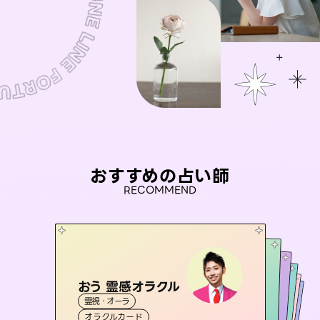
おすすめの占い師
RECOMMEND
おう 霊感オラクル
セラピスト理恵
アイリス -iris-
彗望
桃源珠羽
霊視・オーラ
（
すいぼう
霊視・オーラ
）
タロット
未来視師＊花
西洋占星術
（
とうげんみう
タロット
霊視・オーラ
霊視・オーラ
）
透視
オラクルカード
スピリチュアル・リーディング