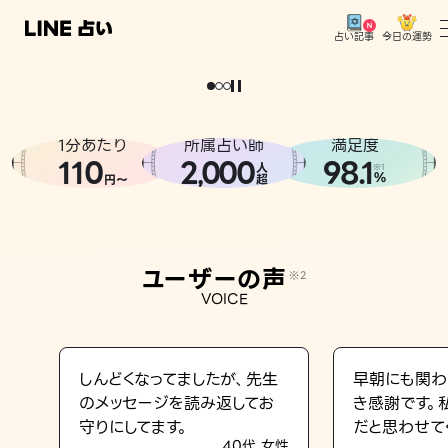
今日の運勢
占い記事
。
どうせなら
運
気
を
味
方
に
し
た
い
、
恋
も
仕
事
も
トップ
ユーザーの声
1分あたり
所属占い師
満足度
相談事例
110
2
000
98.1
,
人
※1
%
円〜
超
占いの流れ
おすすめの占い師
ユーザーの声
※2
よくある質問
VOICE
えもじの子（占）12星座占い
占い記事
しんどくなってましたが、先生
早朝にも関わ
のメッセージを読み返してお
き感謝です。
お知らせ
守りにしてます。
だと思わせて
40代 女性