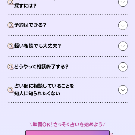
Q
探すには？
Q
予約はできる？
Q
軽い相談でも大丈夫？
Q
どうやって相談終了する？
占い師に相談していることを
Q
知人に知られたくない
準備OK！さっそく占いを始めよう