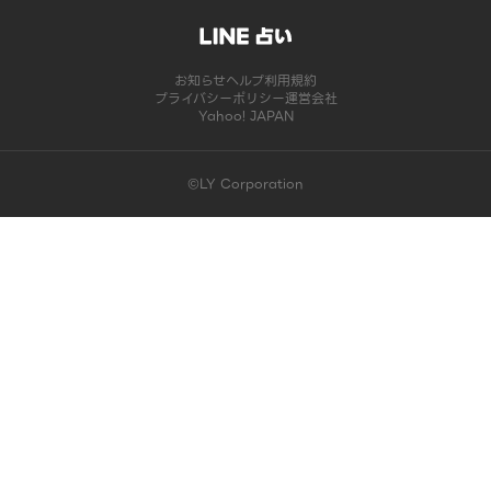
お知らせ
ヘルプ
利用規約
プライバシーポリシー
運営会社
Yahoo! JAPAN
©LY Corporation
このコンテンツは掲載が終了しました | LINE占い