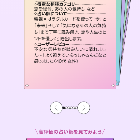
タロット
霊視・オーラ
ルーン
スピリチュアル・リーディング
スピリチュアル・リーディング
心理学
得意な相談カテゴリ
得意な相談カテゴリ
得意な相談カテゴリ
スピリチュアル・リーディング
得意な相談カテゴリ
得意な相談カテゴリ
恋愛総合、あの人の気持ち など
片想い、二人の未来、年の差 など
恋愛総合、片想い、二人の未来 など
片想い、あの人の気持ち、復縁 など
得意な相談カテゴリ
片想い、あの人の気持ち、復縁 など
出逢い、片想い、復縁 など
占い師について
占い師について
占い師について
占い師について
占い師について
占い師について
恋愛のお悩みの中でも特に「曖昧な関
係」の相談を得意としており、友達以上
恋人未満なお相手との今後や本音を丁
復縁、恋愛、不倫の行方、同性愛や片
思い、仕事関係や借金問題まで知りた
いことや心の負担になっていることを
連絡再開、復縁、成就などの報告実績
多数。セラピストとして2万超の施術経
験があるからこそできる鑑定で、より良
霊視×オラクルカードを使って「今」と
未来には何パターンもの選択肢があり
ます。不安で視えにくくなっているあな
たの素敵な未来を見つけ、その未来を
「未来」そして「気になるあの人の気持
ち」まで丁寧に読み解き、恋や人生のヒ
寧に読み解き恋愛成就へと導きます。
3,700年以上の歴史を持つ東洋最古の占術「易占」で詳細まで占い、幸せへ向かう道筋を示します。厳しい結果にも具体的な対策をお伝えします。
紐解き、背中をそっと押して導きます。
選択できるようアドバイスします。
い未来をサポートします。
ユーザーレビュー
ユーザーレビュー
ントを優しく引き出します。
ユーザーレビュー
ユーザーレビュー
鑑定していただいてアドバイス通りに行
動すると仲が復活してきました。ありが
ユーザーレビュー
複雑な背景もしっかり聞いて鑑定して
いただけました。気持ちが楽になりまし
職場の人の性質や人間関係、本心など
本当によく視えていてびっくり。対策が
安心感のあり、言い切ってくれる所や濁
さない鑑定のおかげで、毎回自分の気
ユーザーレビュー
とても心温まる鑑定でした。しかもこち
らは何も言っていないのに視えていらっ
とうございました（40代 女性）
不安な気持ちが嘘みたいに晴れまし
た（50代 女性）
打てて前向きになれます（40代）
持ちを整えられます（30代 男性）
た…！よく視えていらっしゃるんだなと
しゃるんだなと驚きです（30代女性）
感じました（40代 女性）
高評価の占い師を見てみよう