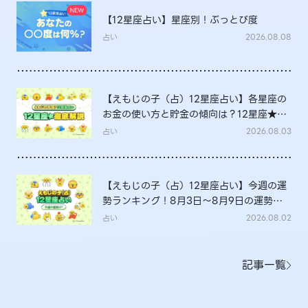
【12星座占い】星座別！ぶっとび度
占い
2026.08.08
【えもじの子（占）12星座占い】各星座の
お金の使い方と貯金の傾向は？12星座★徹
底解説
占い
2026.08.03
【えもじの子（占）12星座占い】今週の運
勢ランキング！8月3日～8月9日の運勢
は？
占い
2026.08.02
記事一覧