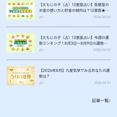
【えもじの子（占）12星座占い】各星座の
お金の使い方と貯金の傾向は？12星座★徹
底解説
占い
2026.08.03
【えもじの子（占）12星座占い】今週の運
勢ランキング！8月3日～8月9日の運勢
は？
占い
2026.08.02
【2026年8月】九星気学でみるあなたの運
勢は？
占い
2026.08.01
記事一覧