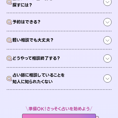
Q
探すには？
Q
予約はできる？
Q
軽い相談でも大丈夫？
Q
どうやって相談終了する？
占い師に相談していることを
Q
知人に知られたくない
準備OK！さっそく占いを始めよう