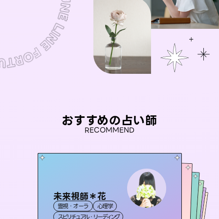
おすすめの占い師
RECOMMEND
未来視師＊花
桃源珠羽
彗望
（
とうげんみう
）
セラピスト理恵
（
すいぼう
アイリス -iris-
）
霊視・オーラ
心理学
霊視・オーラ
タロット
おう 霊感オラクル
霊視・オーラ
霊視・オーラ
透視
西洋占星術
タロット
スピリチュアル・リーディング
スピリチュアル・リーディング
タロット