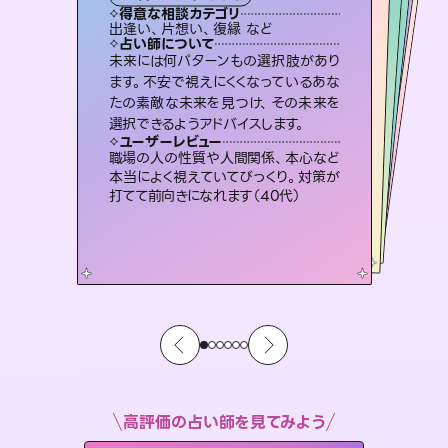
霊視・オーラ
スピリチュアル・リーディング
スピリチュアル・リーディング
ルーン
得意な相談カテゴリ
得意な相談カテゴリ
得意な相談カテゴリ
オラクルカード
得意な相談カテゴリ
得意な相談カテゴリ
出逢い、片想い、復縁 など
片想い、あの人の気持ち、復縁 など
片想い、あの人の気持ち、復縁 など
片想い、二人の未来、年の差 など
得意な相談カテゴリ
恋愛総合、片想い、二人の未来 など
恋愛総合、あの人の気持ち など
占い師について
占い師について
占い師について
占い師について
占い師について
占い師について
復縁、恋愛、不倫の行方、同性愛や片
思い、仕事関係や借金問題まで知りた
いことや心の負担になっていることを
3,700年以上の歴史を持つ東洋最古の
占術「易占」で詳細まで占い、幸せへ向
かう道筋を示します。厳しい結果にも具
恋愛のお悩みの中でも特に「曖昧な関
係」の相談を得意としており、友達以上
恋人未満なお相手との今後や本音を丁
未来には何パターンもの選択肢があり
霊視×オラクルカードを使って「今」と
「未来」そして「気になるあの人の気持
ち」まで丁寧に読み解き、恋や人生のヒ
ます。不安で視えにくくなっているあな
たの素敵な未来を見つけ、その未来を
紐解き、背中をそっと押して導きます。
連絡再開、復縁、成就などの報告実績多数。セラピストとして2万超の施術経験があるからこそできる鑑定で、より良い未来をサポートします。
体的な対策をお伝えします。
ントを優しく引き出します。
寧に読み解き恋愛成就へと導きます。
ユーザーレビュー
ユーザーレビュー
選択できるようアドバイスします。
ユーザーレビュー
ユーザーレビュー
安心感のあり、言い切ってくれる所や濁
さない鑑定のおかげで、毎回自分の気
ユーザーレビュー
とても心温まる鑑定でした。しかもこち
らは何も言っていないのに視えていらっ
不安な気持ちが嘘みたいに晴れまし
た…！よく視えていらっしゃるんだなと
複雑な背景もしっかり聞いて鑑定して
いただけました。気持ちが楽になりまし
ユーザーレビュー
鑑定していただいてアドバイス通りに行
動すると仲が復活してきました。ありが
持ちを整えられます（30代 男性）
職場の人の性質や人間関係、本心など
しゃるんだなと驚きです（30代女性）
感じました（40代 女性）
た（50代 女性）
本当によく視えていてびっくり。対策が
とうございました（40代 女性）
打てて前向きになれます（40代）
高評価の占い師を見てみよう