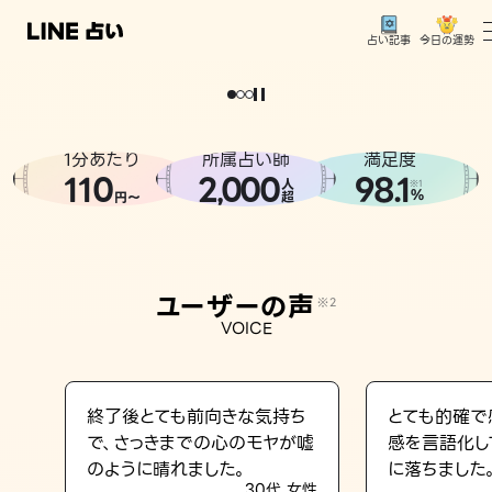
今日の運勢
占い記事
。
どうせなら
運
気
を
味
方
に
し
た
い
、
恋
も
仕
事
も
トップ
ユーザーの声
1分あたり
所属占い師
満足度
相談事例
110
2
000
98.1
,
人
※1
%
円〜
超
占いの流れ
おすすめの占い師
ユーザーの声
※2
よくある質問
VOICE
えもじの子（占）12星座占い
占い記事
終了後とても前向きな気持ち
とても的確で
で、さっきまでの心のモヤが嘘
感を言語化し
お知らせ
のように晴れました。
に落ちました
30代 女性