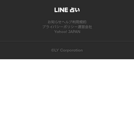
お知らせ
ヘルプ
利用規約
プライバシーポリシー
運営会社
Yahoo! JAPAN
©LY Corporation
このコンテンツは掲載が終了しました | LINE占い