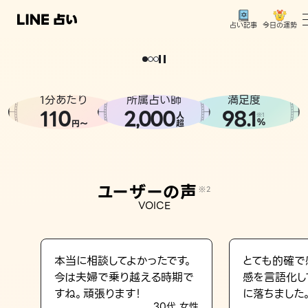
今日の運勢
占い記事
。
どうせなら
運
気
を
味
方
に
し
た
い
、
恋
も
仕
事
も
トップ
ユーザーの声
1分あたり
所属占い師
満足度
相談事例
110
2
000
98.1
,
人
※1
%
円〜
超
占いの流れ
おすすめの占い師
ユーザーの声
※2
よくある質問
VOICE
えもじの子（占）12星座占い
占い記事
本当に相談してよかったです。
とても的確で
今は夫婦で乗り越える時期で
感を言語化し
お知らせ
すね。頑張ります！
に落ちました
30代 女性