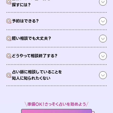
Q
探すには？
Q
予約はできる？
Q
軽い相談でも大丈夫？
Q
どうやって相談終了する？
占い師に相談していることを
Q
知人に知られたくない
準備OK！さっそく占いを始めよう