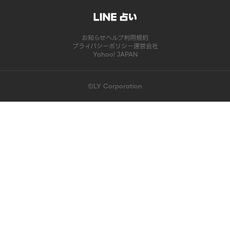
お知らせ
ヘルプ
利用規約
プライバシーポリシー
運営会社
Yahoo! JAPAN
©LY Corporation
このコンテンツは掲載が終了しました | LINE占い