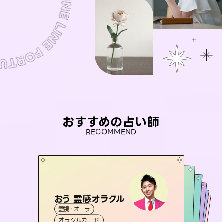
おすすめの占い師
RECOMMEND
おう 霊感オラクル
セラピスト理恵
彗望
アイリス -iris-
（
すいぼう
未来視師＊花
）
霊視・オーラ
霊視・オーラ
タロット
桃源珠羽
霊視・オーラ
西洋占星術
透視
霊視・オーラ
タロット
（
オラクルカード
とうげんみう
スピリチュアル・リーディング
心理学