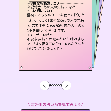
霊視・オーラ
スピリチュアル・リーディング
）
ルーン
スピリチュアル・リーディング
タロット
得意な相談カテゴリ
得意な相談カテゴリ
得意な相談カテゴリ
スピリチュアル・リーディング
得意な相談カテゴリ
得意な相談カテゴリ
恋愛総合、あの人の気持ち など
片想い、二人の未来、年の差 など
片想い、あの人の気持ち、復縁 など
恋愛総合、片想い、二人の未来 など
得意な相談カテゴリ
出逢い、片想い、復縁 など
片想い、あの人の気持ち、復縁 など
占い師について
占い師について
占い師について
占い師について
占い師について
占い師について
未来には何パターンもの選択肢があり
ます。不安で視えにくくなっているあな
たの素敵な未来を見つけ、その未来を
3,700年以上の歴史を持つ東洋最古の
占術「易占」で詳細まで占い、幸せへ向
かう道筋を示します。厳しい結果にも具
連絡再開、復縁、成就などの報告実績
多数。セラピストとして2万超の施術経
験があるからこそできる鑑定で、より良
霊視×オラクルカードを使って「今」と
恋愛のお悩みの中でも特に「曖昧な関
係」の相談を得意としており、友達以上
恋人未満なお相手との今後や本音を丁
「未来」そして「気になるあの人の気持
ち」まで丁寧に読み解き、恋や人生のヒ
選択できるようアドバイスします。
復縁、恋愛、不倫の行方、同性愛や片思い、仕事関係や借金問題まで知りたいことや心の負担になっていることを紐解き、背中をそっと押して導きます。
体的な対策をお伝えします。
寧に読み解き恋愛成就へと導きます。
い未来をサポートします。
ユーザーレビュー
ユーザーレビュー
ントを優しく引き出します。
ユーザーレビュー
ユーザーレビュー
職場の人の性質や人間関係、本心など
本当によく視えていてびっくり。対策が
ユーザーレビュー
安心感のあり、言い切ってくれる所や濁
さない鑑定のおかげで、毎回自分の気
鑑定していただいてアドバイス通りに行
動すると仲が復活してきました。ありが
複雑な背景もしっかり聞いて鑑定して
いただけました。気持ちが楽になりまし
ユーザーレビュー
とても心温まる鑑定でした。しかもこち
らは何も言っていないのに視えていらっ
打てて前向きになれます（40代）
不安な気持ちが嘘みたいに晴れまし
持ちを整えられます（30代 男性）
とうございました（40代 女性）
た（50代 女性）
た…！よく視えていらっしゃるんだなと
しゃるんだなと驚きです（30代女性）
感じました（40代 女性）
高評価の占い師を見てみよう