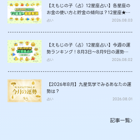
【えもじの子（占）12星座占い】各星座の
お金の使い方と貯金の傾向は？12星座★徹
底解説
占い
2026.08.03
【えもじの子（占）12星座占い】今週の運
勢ランキング！8月3日～8月9日の運勢
は？
占い
2026.08.02
【2026年8月】九星気学でみるあなたの運
勢は？
占い
2026.08.01
記事一覧