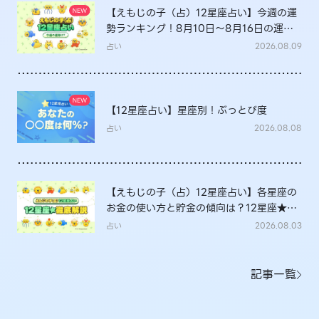
【えもじの子（占）12星座占い】今週の運
勢ランキング！8月10日～8月16日の運勢
は？
占い
2026.08.09
【12星座占い】星座別！ぶっとび度
占い
2026.08.08
【えもじの子（占）12星座占い】各星座の
お金の使い方と貯金の傾向は？12星座★徹
底解説
占い
2026.08.03
記事一覧