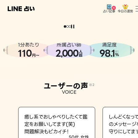
今日の運勢
占い記事
。
どうせなら
運
気
を
味
方
に
し
た
い
、
恋
も
仕
事
も
トップ
ユーザーの声
1分あたり
所属占い師
満足度
相談事例
110
2
000
98.1
,
人
※1
%
円〜
超
占いの流れ
おすすめの占い師
ユーザーの声
※2
よくある質問
VOICE
えもじの子（占）12星座占い
占い記事
癒し系でおしゃべりしたくて鑑
しんどくなっ
定をお願いしてます(笑)
のメッセージ
お知らせ
問題解決もピカイチ！
守りにしてま
50代 女性