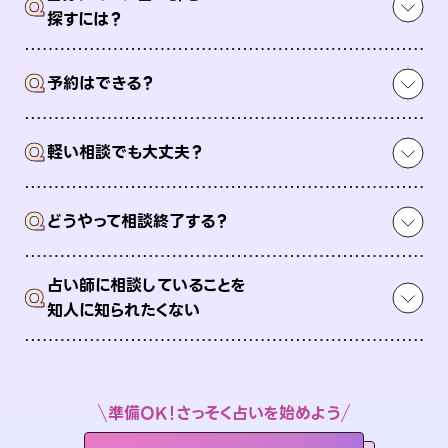
Q
探すには？
Q
予約はできる？
Q
軽い相談でも大丈夫？
Q
どうやって相談終了する？
占い師に相談していることを
Q
知人に知られたくない
準備OK！さっそく占いを始めよう