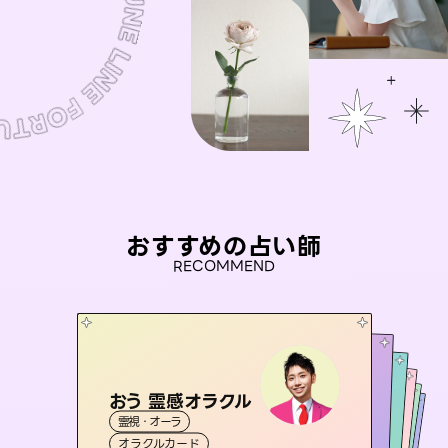
おすすめの占い師
RECOMMEND
おう 霊感オラクル
アイリス -iris-
彗望
桃源珠羽
（
すいぼう
セラピスト理恵
）
霊視・オーラ
西洋占星術
（
とうげんみう
タロット
未来視師＊花
霊視・オーラ
）
霊視・オーラ
透視
霊視・オーラ
タロット
オラクルカード
ルーン