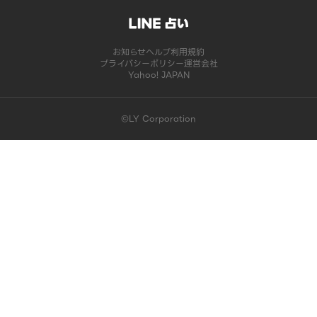
お知らせ
ヘルプ
利用規約
プライバシーポリシー
運営会社
Yahoo! JAPAN
©LY Corporation
このコンテンツは掲載が終了しました | LINE占い