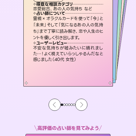
タロット
霊視・オーラ
スピリチュアル・リーディング
スピリチュアル・リーディング
スピリチュアル・リーディング
心理学
得意な相談カテゴリ
得意な相談カテゴリ
得意な相談カテゴリ
スピリチュアル・リーディング
得意な相談カテゴリ
得意な相談カテゴリ
恋愛総合、あの人の気持ち など
恋愛総合、片想い、二人の未来 など
片想い、あの人の気持ち、復縁 など
片想い、あの人の気持ち、復縁 など
得意な相談カテゴリ
片想い、二人の未来、年の差 など
出逢い、片想い、復縁 など
占い師について
占い師について
占い師について
占い師について
占い師について
占い師について
連絡再開、復縁、成就などの報告実績
多数。セラピストとして2万超の施術経
験があるからこそできる鑑定で、より良
3,700年以上の歴史を持つ東洋最古の
占術「易占」で詳細まで占い、幸せへ向
かう道筋を示します。厳しい結果にも具
復縁、恋愛、不倫の行方、同性愛や片
思い、仕事関係や借金問題まで知りた
いことや心の負担になっていることを
霊視×オラクルカードを使って「今」と
未来には何パターンもの選択肢があり
ます。不安で視えにくくなっているあな
たの素敵な未来を見つけ、その未来を
「未来」そして「気になるあの人の気持
ち」まで丁寧に読み解き、恋や人生のヒ
い未来をサポートします。
恋愛のお悩みの中でも特に「曖昧な関係」の相談を得意としており、友達以上恋人未満なお相手との今後や本音を丁寧に読み解き恋愛成就へと導きます。
体的な対策をお伝えします。
選択できるようアドバイスします。
紐解き、背中をそっと押して導きます。
ユーザーレビュー
ユーザーレビュー
ントを優しく引き出します。
ユーザーレビュー
ユーザーレビュー
とても心温まる鑑定でした。しかもこち
らは何も言っていないのに視えていらっ
ユーザーレビュー
鑑定していただいてアドバイス通りに行
動すると仲が復活してきました。ありが
職場の人の性質や人間関係、本心など
本当によく視えていてびっくり。対策が
複雑な背景もしっかり聞いて鑑定して
いただけました。気持ちが楽になりまし
ユーザーレビュー
安心感のあり、言い切ってくれる所や濁
さない鑑定のおかげで、毎回自分の気
しゃるんだなと驚きです（30代女性）
不安な気持ちが嘘みたいに晴れまし
とうございました（40代 女性）
打てて前向きになれます（40代）
た（50代 女性）
た…！よく視えていらっしゃるんだなと
持ちを整えられます（30代 男性）
感じました（40代 女性）
高評価の占い師を見てみよう