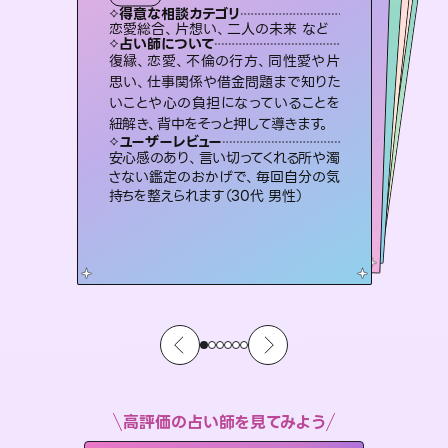
霊視・オーラ
スピリチュアル・リーディング
スピリチュアル・リーディング
オラクルカード
透視
得意な相談カテゴリ
得意な相談カテゴリ
得意な相談カテゴリ
スピリチュアル・リーディング
得意な相談カテゴリ
得意な相談カテゴリ
恋愛総合、片想い、二人の未来 など
出逢い、片想い、復縁 など
片想い、二人の未来、年の差 など
片想い、あの人の気持ち、復縁 など
得意な相談カテゴリ
恋愛総合、あの人の気持ち など
片想い、あの人の気持ち、復縁 など
占い師について
占い師について
占い師について
占い師について
占い師について
占い師について
霊視×オラクルカードを使って「今」と
「未来」そして「気になるあの人の気持
ち」まで丁寧に読み解き、恋や人生のヒ
連絡再開、復縁、成就などの報告実績
多数。セラピストとして2万超の施術経
験があるからこそできる鑑定で、より良
未来には何パターンもの選択肢があり
ます。不安で視えにくくなっているあな
たの素敵な未来を見つけ、その未来を
復縁、恋愛、不倫の行方、同性愛や片
3,700年以上の歴史を持つ東洋最古の
占術「易占」で詳細まで占い、幸せへ向
かう道筋を示します。厳しい結果にも具
思い、仕事関係や借金問題まで知りた
いことや心の負担になっていることを
ントを優しく引き出します。
恋愛のお悩みの中でも特に「曖昧な関係」の相談を得意としており、友達以上恋人未満なお相手との今後や本音を丁寧に読み解き恋愛成就へと導きます。
い未来をサポートします。
体的な対策をお伝えします。
選択できるようアドバイスします。
ユーザーレビュー
ユーザーレビュー
紐解き、背中をそっと押して導きます。
ユーザーレビュー
ユーザーレビュー
不安な気持ちが嘘みたいに晴れまし
た…！よく視えていらっしゃるんだなと
ユーザーレビュー
鑑定していただいてアドバイス通りに行
動すると仲が復活してきました。ありが
複雑な背景もしっかり聞いて鑑定して
いただけました。気持ちが楽になりまし
とても心温まる鑑定でした。しかもこち
らは何も言っていないのに視えていらっ
ユーザーレビュー
職場の人の性質や人間関係、本心など
本当によく視えていてびっくり。対策が
感じました（40代 女性）
安心感のあり、言い切ってくれる所や濁
とうございました（40代 女性）
た（50代 女性）
しゃるんだなと驚きです（30代女性）
さない鑑定のおかげで、毎回自分の気
打てて前向きになれます（40代）
持ちを整えられます（30代 男性）
高評価の占い師を見てみよう