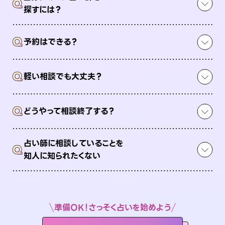
Q
探すには？
Q
予約はできる？
Q
軽い相談でも大丈夫？
Q
どうやって相談終了する？
占い師に相談していることを
Q
知人に知られたくない
準備OK！さっそく占いを始めよう