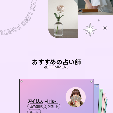
おすすめの占い師
RECOMMEND
アイリス -iris-
未来視師＊花
セラピスト理恵
桃源珠羽
おう 霊感オラクル
西洋占星術
タロット
霊視・オーラ
（
とうげんみう
心理学
彗望
霊視・オーラ
）
霊視・オーラ
タロット
（
すいぼう
霊視・オーラ
タロット
ルーン
）
スピリチュアル・リーディング