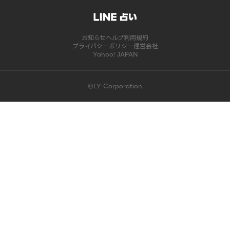
お知らせ
ヘルプ
利用規約
プライバシーポリシー
運営会社
Yahoo! JAPAN
©LY Corporation
このコンテンツは掲載が終了しました | LINE占い