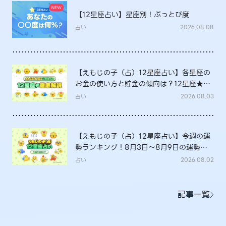
【12星座占い】星座別！ぶっとび度
占い
2026.08.08
【えもじの子（占）12星座占い】各星座の
お金の使い方と貯金の傾向は？12星座★徹
底解説
占い
2026.08.03
【えもじの子（占）12星座占い】今週の運
勢ランキング！8月3日～8月9日の運勢
は？
占い
2026.08.02
記事一覧