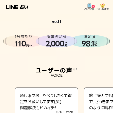
今日の運勢
占い記事
。
どうせなら
運
気
を
味
方
に
し
た
い
、
恋
も
仕
事
も
トップ
ユーザーの声
1分あたり
所属占い師
満足度
相談事例
110
2
000
98.1
,
人
※1
%
円〜
超
占いの流れ
おすすめの占い師
ユーザーの声
※2
よくある質問
VOICE
えもじの子（占）12星座占い
占い記事
癒し系でおしゃべりしたくて鑑
終了後とても
定をお願いしてます(笑)
で、さっきま
お知らせ
問題解決もピカイチ！
のように晴れ
50代 女性