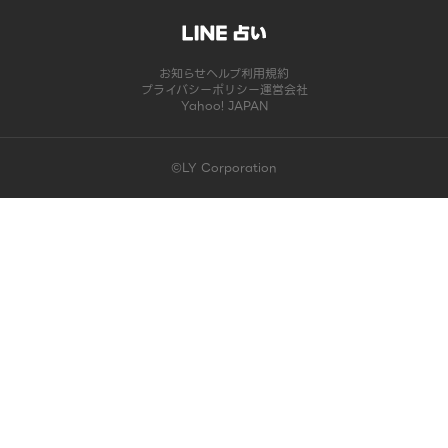
お知らせ
ヘルプ
利用規約
プライバシーポリシー
運営会社
Yahoo! JAPAN
©LY Corporation
このコンテンツは掲載が終了しました | LINE占い