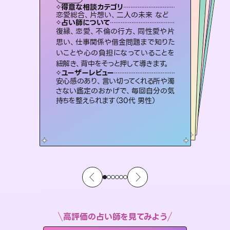
霊視・オーラ
スピリチュアル・リーディング
オラクルカード
スピリチュアル・リーディング
タロット
得意な相談カテゴリ
得意な相談カテゴリ
得意な相談カテゴリ
スピリチュアル・リーディング
得意な相談カテゴリ
得意な相談カテゴリ
恋愛総合、片想い、二人の未来 など
片想い、あの人の気持ち、復縁 など
片想い、あの人の気持ち、復縁 など
恋愛総合、あの人の気持ち など
得意な相談カテゴリ
出逢い、片想い、復縁 など
片想い、二人の未来、年の差 など
占い師について
占い師について
占い師について
占い師について
占い師について
占い師について
未来には何パターンもの選択肢があり
ます。不安で視えにくくなっているあな
たの素敵な未来を見つけ、その未来を
3,700年以上の歴史を持つ東洋最古の
占術「易占」で詳細まで占い、幸せへ向
かう道筋を示します。厳しい結果にも具
恋愛のお悩みの中でも特に「曖昧な関
係」の相談を得意としており、友達以上
恋人未満なお相手との今後や本音を丁
復縁、恋愛、不倫の行方、同性愛や片
連絡再開、復縁、成就などの報告実績
多数。セラピストとして2万超の施術経
験があるからこそできる鑑定で、より良
思い、仕事関係や借金問題まで知りた
いことや心の負担になっていることを
選択できるようアドバイスします。
霊視×オラクルカードを使って「今」と「未来」そして「気になるあの人の気持ち」まで丁寧に読み解き、恋や人生のヒントを優しく引き出します。
体的な対策をお伝えします。
い未来をサポートします。
寧に読み解き恋愛成就へと導きます。
ユーザーレビュー
ユーザーレビュー
紐解き、背中をそっと押して導きます。
ユーザーレビュー
ユーザーレビュー
職場の人の性質や人間関係、本心など
本当によく視えていてびっくり。対策が
ユーザーレビュー
不安な気持ちが嘘みたいに晴れまし
た…！よく視えていらっしゃるんだなと
とても心温まる鑑定でした。しかもこち
らは何も言っていないのに視えていらっ
複雑な背景もしっかり聞いて鑑定して
いただけました。気持ちが楽になりまし
ユーザーレビュー
鑑定していただいてアドバイス通りに行
動すると仲が復活してきました。ありが
打てて前向きになれます（40代）
安心感のあり、言い切ってくれる所や濁
感じました（40代 女性）
しゃるんだなと驚きです（30代女性）
た（50代 女性）
さない鑑定のおかげで、毎回自分の気
とうございました（40代 女性）
持ちを整えられます（30代 男性）
高評価の占い師を見てみよう