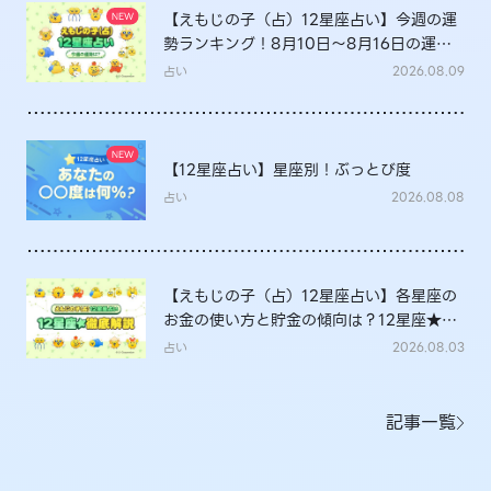
【えもじの子（占）12星座占い】今週の運
勢ランキング！8月10日～8月16日の運勢
は？
占い
2026.08.09
【12星座占い】星座別！ぶっとび度
占い
2026.08.08
【えもじの子（占）12星座占い】各星座の
お金の使い方と貯金の傾向は？12星座★徹
底解説
占い
2026.08.03
記事一覧