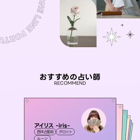
おすすめの占い師
RECOMMEND
アイリス -iris-
桃源珠羽
彗望
（
とうげんみう
）
おう 霊感オラクル
（
すいぼう
未来視師＊花
）
西洋占星術
タロット
霊視・オーラ
タロット
セラピスト理恵
霊視・オーラ
霊視・オーラ
透視
霊視・オーラ
ルーン
スピリチュアル・リーディング
心理学