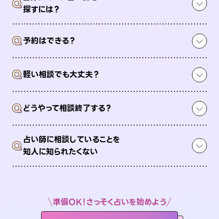
Q
探すには？
Q
予約はできる？
Q
軽い相談でも大丈夫？
Q
どうやって相談終了する？
占い師に相談していることを
Q
知人に知られたくない
準備OK！さっそく占いを始めよう