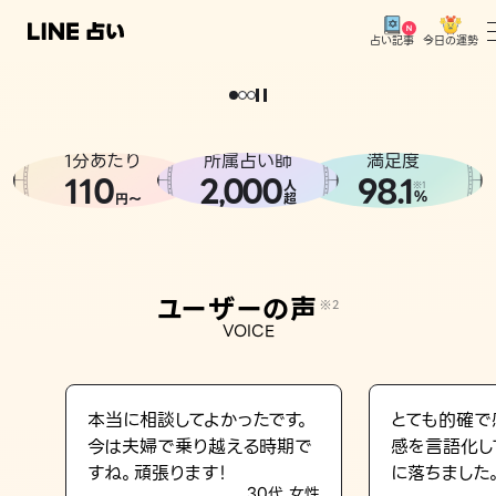
今日の運勢
占い記事
。
どうせなら
運
気
を
味
方
に
し
た
い
、
恋
も
仕
事
も
トップ
ユーザーの声
1分あたり
所属占い師
満足度
相談事例
110
2
000
98.1
,
人
※1
%
円〜
超
占いの流れ
おすすめの占い師
ユーザーの声
※2
よくある質問
VOICE
えもじの子（占）12星座占い
占い記事
本当に相談してよかったです。
とても的確で
今は夫婦で乗り越える時期で
感を言語化し
お知らせ
すね。頑張ります！
に落ちました
30代 女性