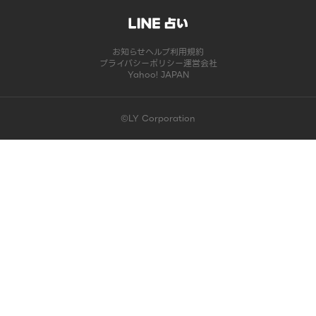
お知らせ
ヘルプ
利用規約
プライバシーポリシー
運営会社
Yahoo! JAPAN
©LY Corporation
このコンテンツは掲載が終了しました | LINE占い