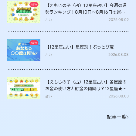
【えもじの子（占）12星座占い】今週の運
勢ランキング！8月10日～8月16日の運勢
は？
占い
2026.08.09
【12星座占い】星座別！ぶっとび度
占い
2026.08.08
【えもじの子（占）12星座占い】各星座の
お金の使い方と貯金の傾向は？12星座★徹
底解説
占い
2026.08.03
記事一覧