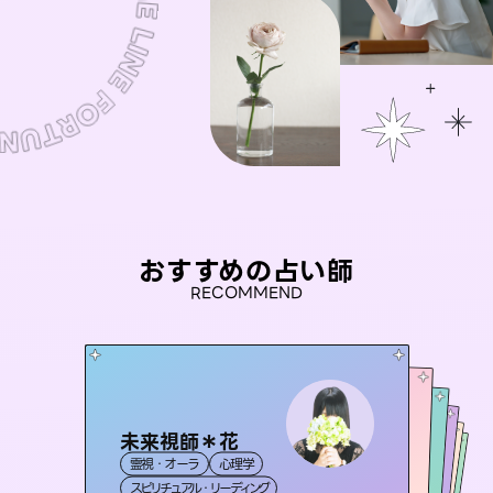
おすすめの占い師
RECOMMEND
未来視師＊花
桃源珠羽
彗望
（
とうげんみう
）
アイリス -iris-
（
すいぼう
おう 霊感オラクル
）
霊視・オーラ
心理学
霊視・オーラ
タロット
セラピスト理恵
霊視・オーラ
西洋占星術
透視
霊視・オーラ
タロット
スピリチュアル・リーディング
スピリチュアル・リーディング