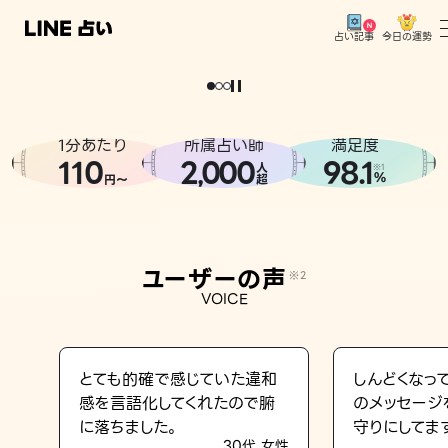
今日の運勢
占い記事
。
どうせなら
運
気
を
味
方
に
し
た
い
、
恋
も
仕
事
も
トップ
ユーザーの声
1分あたり
所属占い師
満足度
相談事例
110
2
000
98.1
,
人
※1
%
円〜
超
占いの流れ
おすすめの占い師
ユーザーの声
※2
よくある質問
VOICE
えもじの子（占）12星座占い
占い記事
とても的確で感じていた違和
しんどくなっ
感を言語化してくれたので腑
のメッセージ
お知らせ
に落ちました。
守りにしてま
30代 女性