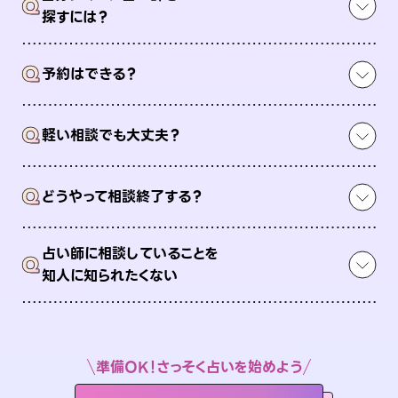
Q
探すには？
Q
予約はできる？
Q
軽い相談でも大丈夫？
Q
どうやって相談終了する？
占い師に相談していることを
Q
知人に知られたくない
準備OK！さっそく占いを始めよう