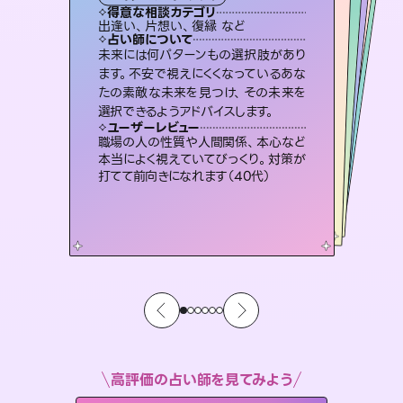
霊視・オーラ
スピリチュアル・リーディング
ルーン
オラクルカード
タロット
得意な相談カテゴリ
得意な相談カテゴリ
得意な相談カテゴリ
スピリチュアル・リーディング
得意な相談カテゴリ
得意な相談カテゴリ
出逢い、片想い、復縁 など
片想い、あの人の気持ち、復縁 など
片想い、あの人の気持ち、復縁 など
恋愛総合、片想い、二人の未来 など
得意な相談カテゴリ
恋愛総合、あの人の気持ち など
片想い、二人の未来、年の差 など
占い師について
占い師について
占い師について
占い師について
占い師について
占い師について
霊視×オラクルカードを使って「今」と
「未来」そして「気になるあの人の気持
ち」まで丁寧に読み解き、恋や人生のヒ
3,700年以上の歴史を持つ東洋最古の
占術「易占」で詳細まで占い、幸せへ向
かう道筋を示します。厳しい結果にも具
恋愛のお悩みの中でも特に「曖昧な関
係」の相談を得意としており、友達以上
恋人未満なお相手との今後や本音を丁
未来には何パターンもの選択肢があり
連絡再開、復縁、成就などの報告実績
多数。セラピストとして2万超の施術経
験があるからこそできる鑑定で、より良
ます。不安で視えにくくなっているあな
たの素敵な未来を見つけ、その未来を
ントを優しく引き出します。
復縁、恋愛、不倫の行方、同性愛や片思い、仕事関係や借金問題まで知りたいことや心の負担になっていることを紐解き、背中をそっと押して導きます。
体的な対策をお伝えします。
い未来をサポートします。
寧に読み解き恋愛成就へと導きます。
ユーザーレビュー
ユーザーレビュー
選択できるようアドバイスします。
ユーザーレビュー
ユーザーレビュー
不安な気持ちが嘘みたいに晴れまし
た…！よく視えていらっしゃるんだなと
ユーザーレビュー
安心感のあり、言い切ってくれる所や濁
さない鑑定のおかげで、毎回自分の気
とても心温まる鑑定でした。しかもこち
らは何も言っていないのに視えていらっ
複雑な背景もしっかり聞いて鑑定して
いただけました。気持ちが楽になりまし
ユーザーレビュー
鑑定していただいてアドバイス通りに行
動すると仲が復活してきました。ありが
感じました（40代 女性）
職場の人の性質や人間関係、本心など
持ちを整えられます（30代 男性）
しゃるんだなと驚きです（30代女性）
た（50代 女性）
本当によく視えていてびっくり。対策が
とうございました（40代 女性）
打てて前向きになれます（40代）
高評価の占い師を見てみよう