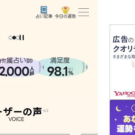
今日の運勢
占い記事
トップ
ユーザー
所属占い師
満足度
2
000
98.1
,
人
相談事例
※1
%
超
占いの流
おすすめ
ーザーの声
※2
VOICE
よくある