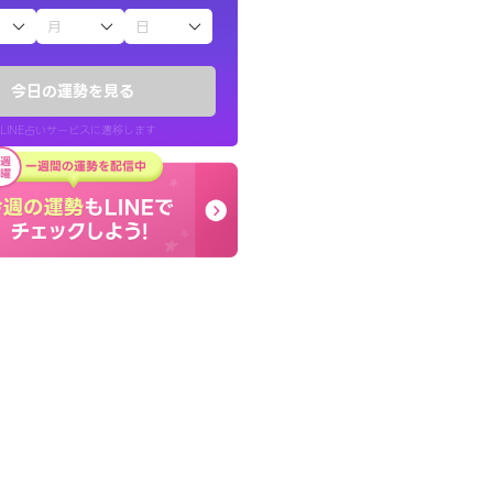
子（占）12星座占い
鑑定いただき感
本当に相談してよかった
でいいんだと思わ
夫婦で乗り越える時期で
今日の運勢を見る
張ります！
LINE占いサービスに遷移します
40代 女性
LINE占いを開く
リ内のサービスページへ遷移します