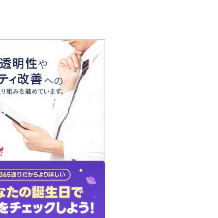
の声
れ
の占い師
質問