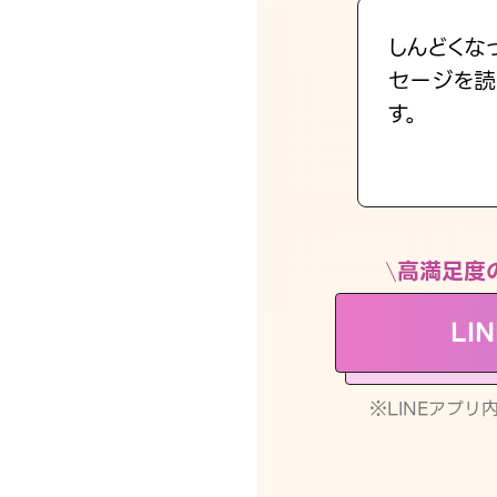
しんどくな
セージを読
す。
高満足度
LI
※LINEアプ