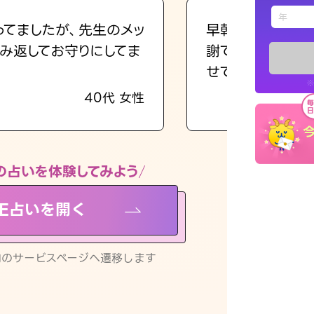
えもじの
ってましたが、先生のメッ
早朝にも関わらず
み返してお守りにしてま
謝です。私のまま
占い記事
せてくれます。
※
40代 女性
お知らせ
の占いを体験してみよう
NE占いを開く
※LINEアプ
リ内のサービスページへ遷移します