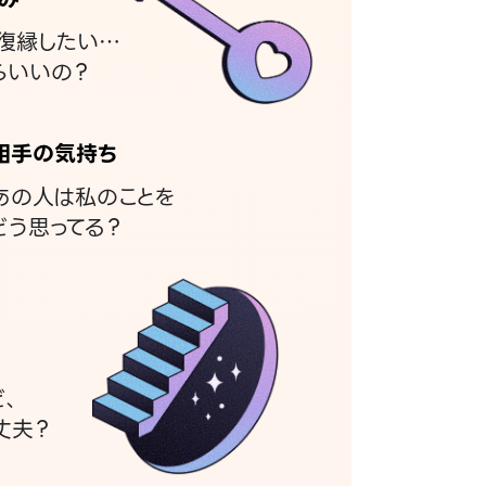
復縁したい…
らいいの？
相手の気持ち
あの人は私のことを
どう思ってる？
ど、
丈夫？