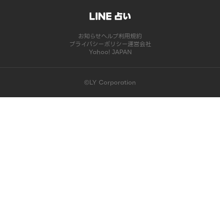
お知らせ
ヘルプ
利用規約
プライバシーポリシー
運営会社
Yahoo! JAPAN
©LY Corporation
このコンテンツは掲載が終了しました | LINE占い