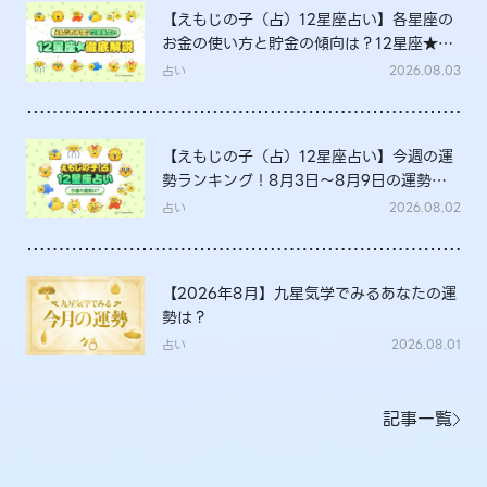
【えもじの子（占）12星座占い】各星座の
お金の使い方と貯金の傾向は？12星座★徹
底解説
占い
2026.08.03
【えもじの子（占）12星座占い】今週の運
勢ランキング！8月3日～8月9日の運勢
は？
占い
2026.08.02
【2026年8月】九星気学でみるあなたの運
勢は？
占い
2026.08.01
記事一覧