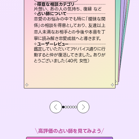
霊視・オーラ
スピリチュアル・リーディング
ルーン
オラクルカード
タロット
得意な相談カテゴリ
得意な相談カテゴリ
得意な相談カテゴリ
スピリチュアル・リーディング
得意な相談カテゴリ
得意な相談カテゴリ
片想い、あの人の気持ち、復縁 など
片想い、あの人の気持ち、復縁 など
出逢い、片想い、復縁 など
恋愛総合、片想い、二人の未来 など
得意な相談カテゴリ
恋愛総合、あの人の気持ち など
片想い、二人の未来、年の差 など
占い師について
占い師について
占い師について
占い師について
占い師について
占い師について
霊視×オラクルカードを使って「今」と
「未来」そして「気になるあの人の気持
ち」まで丁寧に読み解き、恋や人生のヒ
未来には何パターンもの選択肢があり
ます。不安で視えにくくなっているあな
たの素敵な未来を見つけ、その未来を
3,700年以上の歴史を持つ東洋最古の
占術「易占」で詳細まで占い、幸せへ向
かう道筋を示します。厳しい結果にも具
恋愛のお悩みの中でも特に「曖昧な関
連絡再開、復縁、成就などの報告実績
多数。セラピストとして2万超の施術経
験があるからこそできる鑑定で、より良
係」の相談を得意としており、友達以上
恋人未満なお相手との今後や本音を丁
ントを優しく引き出します。
復縁、恋愛、不倫の行方、同性愛や片思い、仕事関係や借金問題まで知りたいことや心の負担になっていることを紐解き、背中をそっと押して導きます。
選択できるようアドバイスします。
い未来をサポートします。
体的な対策をお伝えします。
ユーザーレビュー
ユーザーレビュー
寧に読み解き恋愛成就へと導きます。
ユーザーレビュー
ユーザーレビュー
不安な気持ちが嘘みたいに晴れまし
た…！よく視えていらっしゃるんだなと
ユーザーレビュー
安心感のあり、言い切ってくれる所や濁
さない鑑定のおかげで、毎回自分の気
とても心温まる鑑定でした。しかもこち
らは何も言っていないのに視えていらっ
職場の人の性質や人間関係、本心など
本当によく視えていてびっくり。対策が
ユーザーレビュー
複雑な背景もしっかり聞いて鑑定して
いただけました。気持ちが楽になりまし
感じました（40代 女性）
鑑定していただいてアドバイス通りに行
持ちを整えられます（30代 男性）
しゃるんだなと驚きです（30代女性）
打てて前向きになれます（40代）
動すると仲が復活してきました。ありが
た（50代 女性）
とうございました（40代 女性）
高評価の占い師を見てみよう