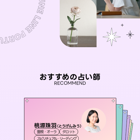
おすすめの占い師
RECOMMEND
桃源珠羽
彗望
（
とうげんみう
）
未来視師＊花
（
すいぼう
）
アイリス -iris-
おう 霊感オラクル
霊視・オーラ
タロット
霊視・オーラ
透視
セラピスト理恵
霊視・オーラ
西洋占星術
心理学
霊視・オーラ
タロット
スピリチュアル・リーディング
スピリチュアル・リーディング