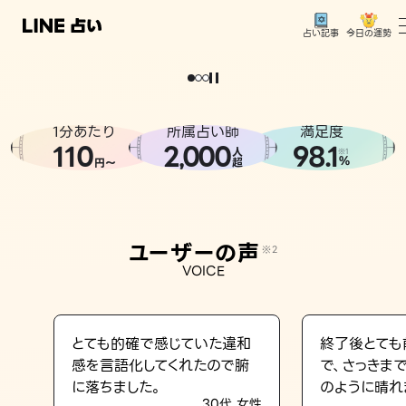
今日の運勢
占い記事
。
どうせなら
運
気
を
味
方
に
し
た
い
、
恋
も
仕
事
も
トップ
ユーザーの声
1分あたり
所属占い師
満足度
相談事例
110
2
000
98.1
,
人
※1
%
円〜
超
占いの流れ
おすすめの占い師
ユーザーの声
※2
よくある質問
VOICE
えもじの子（占）12星座占い
占い記事
とても的確で感じていた違和
終了後とても
感を言語化してくれたので腑
で、さっきま
お知らせ
に落ちました。
のように晴れ
30代 女性