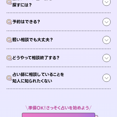
Q
探すには？
Q
予約はできる？
Q
軽い相談でも大丈夫？
Q
どうやって相談終了する？
占い師に相談していることを
Q
知人に知られたくない
準備OK！さっそく占いを始めよう