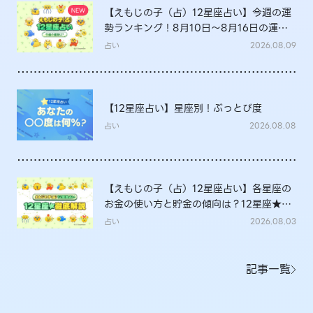
【えもじの子（占）12星座占い】今週の運
勢ランキング！8月10日～8月16日の運勢
は？
占い
2026.08.09
【12星座占い】星座別！ぶっとび度
占い
2026.08.08
【えもじの子（占）12星座占い】各星座の
お金の使い方と貯金の傾向は？12星座★徹
底解説
占い
2026.08.03
記事一覧