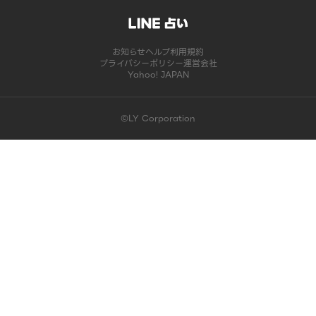
お知らせ
ヘルプ
利用規約
プライバシーポリシー
運営会社
Yahoo! JAPAN
©LY Corporation
このコンテンツは掲載が終了しました | LINE占い