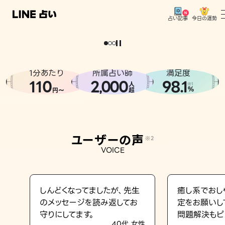
今日の運勢
占い記事
。
どうせなら
運
気
を
味
方
に
し
た
い
、
恋
も
仕
事
も
トップ
ユーザーの声
1分あたり
所属占い師
満足度
相談事例
110
2
000
98.1
,
人
※1
%
円〜
超
占いの流れ
おすすめの占い師
ユーザーの声
※2
よくある質問
VOICE
えもじの子（占）12星座占い
占い記事
しんどくなってましたが、先生
癒し系でおし
のメッセージを読み返してお
定をお願いし
お知らせ
守りにしてます。
問題解決もピ
40代 女性