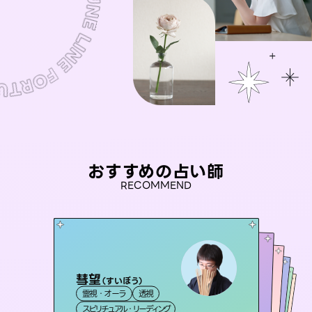
おすすめの占い師
RECOMMEND
彗望
アイリス -iris-
（
すいぼう
）
桃源珠羽
未来視師＊花
（
とうげんみう
セラピスト理恵
霊視・オーラ
透視
）
西洋占星術
タロット
おう 霊感オラクル
霊視・オーラ
霊視・オーラ
タロット
霊視・オーラ
心理学
スピリチュアル・リーディング
ルーン