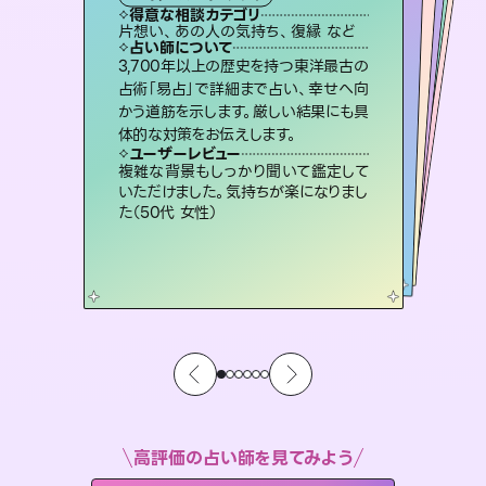
タロット
霊視・オーラ
スピリチュアル・リーディング
スピリチュアル・リーディング
スピリチュアル・リーディング
得意な相談カテゴリ
得意な相談カテゴリ
得意な相談カテゴリ
オラクルカード
得意な相談カテゴリ
得意な相談カテゴリ
片想い、あの人の気持ち、復縁 など
恋愛総合、片想い、二人の未来 など
片想い、あの人の気持ち、復縁 など
出逢い、片想い、復縁 など
得意な相談カテゴリ
片想い、二人の未来、年の差 など
恋愛総合、あの人の気持ち など
占い師について
占い師について
占い師について
占い師について
占い師について
占い師について
連絡再開、復縁、成就などの報告実績
多数。セラピストとして2万超の施術経
験があるからこそできる鑑定で、より良
恋愛のお悩みの中でも特に「曖昧な関
係」の相談を得意としており、友達以上
恋人未満なお相手との今後や本音を丁
復縁、恋愛、不倫の行方、同性愛や片
思い、仕事関係や借金問題まで知りた
いことや心の負担になっていることを
3,700年以上の歴史を持つ東洋最古の
霊視×オラクルカードを使って「今」と
「未来」そして「気になるあの人の気持
ち」まで丁寧に読み解き、恋や人生のヒ
占術「易占」で詳細まで占い、幸せへ向
かう道筋を示します。厳しい結果にも具
い未来をサポートします。
未来には何パターンもの選択肢があります。不安で視えにくくなっているあなたの素敵な未来を見つけ、その未来を選択できるようアドバイスします。
寧に読み解き恋愛成就へと導きます。
ントを優しく引き出します。
紐解き、背中をそっと押して導きます。
ユーザーレビュー
ユーザーレビュー
体的な対策をお伝えします。
ユーザーレビュー
ユーザーレビュー
とても心温まる鑑定でした。しかもこち
らは何も言っていないのに視えていらっ
ユーザーレビュー
職場の人の性質や人間関係、本心など
本当によく視えていてびっくり。対策が
不安な気持ちが嘘みたいに晴れまし
た…！よく視えていらっしゃるんだなと
鑑定していただいてアドバイス通りに行
動すると仲が復活してきました。ありが
ユーザーレビュー
安心感のあり、言い切ってくれる所や濁
さない鑑定のおかげで、毎回自分の気
しゃるんだなと驚きです（30代女性）
複雑な背景もしっかり聞いて鑑定して
打てて前向きになれます（40代）
感じました（40代 女性）
とうございました（40代 女性）
いただけました。気持ちが楽になりまし
持ちを整えられます（30代 男性）
た（50代 女性）
高評価の占い師を見てみよう