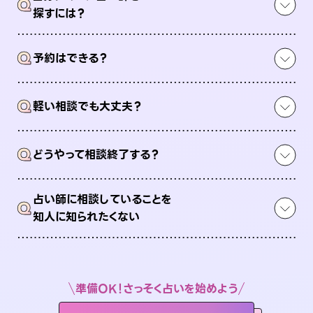
Q
探すには？
Q
予約はできる？
Q
軽い相談でも大丈夫？
Q
どうやって相談終了する？
占い師に相談していることを
Q
知人に知られたくない
準備OK！さっそく占いを始めよう