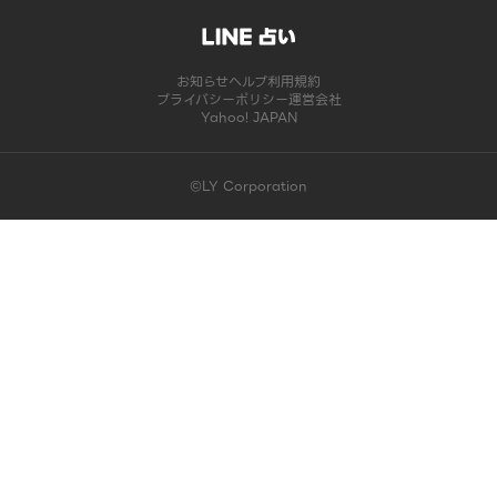
お知らせ
ヘルプ
利用規約
プライバシーポリシー
運営会社
Yahoo! JAPAN
©LY Corporation
このコンテンツは掲載が終了しました | LINE占い