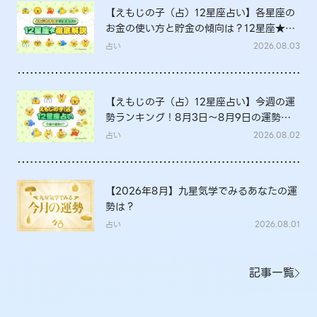
【えもじの子（占）12星座占い】各星座の
お金の使い方と貯金の傾向は？12星座★徹
底解説
占い
2026.08.03
【えもじの子（占）12星座占い】今週の運
勢ランキング！8月3日～8月9日の運勢
は？
占い
2026.08.02
【2026年8月】九星気学でみるあなたの運
勢は？
占い
2026.08.01
記事一覧