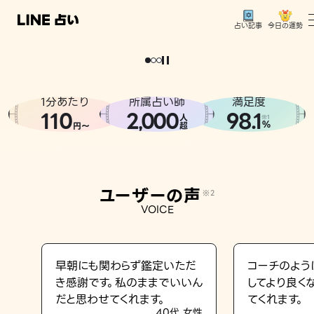
今日の運勢
占い記事
。
どうせなら
運
気
を
味
方
に
し
た
い
、
恋
も
仕
事
も
トップ
ユーザーの声
1分あたり
所属占い師
満足度
相談事例
110
2
000
98.1
,
人
※1
%
円〜
超
占いの流れ
おすすめの占い師
ユーザーの声
※2
よくある質問
VOICE
えもじの子（占）12星座占い
占い記事
早朝にも関わらず鑑定いただ
コーチのよう
き感謝です。私のままでいいん
してより良く
お知らせ
だと思わせてくれます。
てくれます。
40代 女性