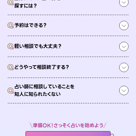
Q
探すには？
Q
予約はできる？
Q
軽い相談でも大丈夫？
Q
どうやって相談終了する？
占い師に相談していることを
Q
知人に知られたくない
準備OK！さっそく占いを始めよう