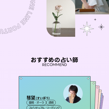
おすすめの占い師
RECOMMEND
彗望
セラピスト理恵
（
すいぼう
）
桃源珠羽
おう 霊感オラクル
（
とうげんみう
未来視師＊花
霊視・オーラ
透視
）
霊視・オーラ
タロット
アイリス -iris-
霊視・オーラ
霊視・オーラ
タロット
霊視・オーラ
スピリチュアル・リーディング
スピリチュアル・リーディング
心理学