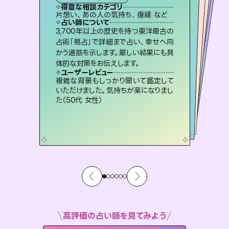
西洋占星術
スピリチュアル・リーディング
オラクルカード
スピリチュアル・リーディング
タロット
得意な相談カテゴリ
得意な相談カテゴリ
得意な相談カテゴリ
ルーン
得意な相談カテゴリ
得意な相談カテゴリ
片想い、あの人の気持ち、復縁 など
片想い、二人の未来、年の差 など
片想い、あの人の気持ち、復縁 など
恋愛総合、あの人の気持ち など
得意な相談カテゴリ
出逢い、片想い、復縁 など
恋愛総合、片想い、二人の未来 など
占い師について
占い師について
占い師について
占い師について
占い師について
占い師について
未来には何パターンもの選択肢があり
ます。不安で視えにくくなっているあな
たの素敵な未来を見つけ、その未来を
恋愛のお悩みの中でも特に「曖昧な関
係」の相談を得意としており、友達以上
恋人未満なお相手との今後や本音を丁
連絡再開、復縁、成就などの報告実績
多数。セラピストとして2万超の施術経
験があるからこそできる鑑定で、より良
3,700年以上の歴史を持つ東洋最古の
復縁、恋愛、不倫の行方、同性愛や片
思い、仕事関係や借金問題まで知りた
いことや心の負担になっていることを
占術「易占」で詳細まで占い、幸せへ向
かう道筋を示します。厳しい結果にも具
選択できるようアドバイスします。
霊視×オラクルカードを使って「今」と「未来」そして「気になるあの人の気持ち」まで丁寧に読み解き、恋や人生のヒントを優しく引き出します。
寧に読み解き恋愛成就へと導きます。
紐解き、背中をそっと押して導きます。
い未来をサポートします。
ユーザーレビュー
ユーザーレビュー
体的な対策をお伝えします。
ユーザーレビュー
ユーザーレビュー
職場の人の性質や人間関係、本心など
本当によく視えていてびっくり。対策が
ユーザーレビュー
不安な気持ちが嘘みたいに晴れまし
た…！よく視えていらっしゃるんだなと
安心感のあり、言い切ってくれる所や濁
さない鑑定のおかげで、毎回自分の気
鑑定していただいてアドバイス通りに行
動すると仲が復活してきました。ありが
ユーザーレビュー
とても心温まる鑑定でした。しかもこち
らは何も言っていないのに視えていらっ
打てて前向きになれます（40代）
複雑な背景もしっかり聞いて鑑定して
感じました（40代 女性）
持ちを整えられます（30代 男性）
とうございました（40代 女性）
いただけました。気持ちが楽になりまし
しゃるんだなと驚きです（30代女性）
た（50代 女性）
高評価の占い師を見てみよう