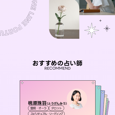
おすすめの占い師
RECOMMEND
桃源珠羽
彗望
（
とうげんみう
）
未来視師＊花
（
すいぼう
）
おう 霊感オラクル
セラピスト理恵
霊視・オーラ
タロット
霊視・オーラ
透視
アイリス -iris-
霊視・オーラ
霊視・オーラ
心理学
霊視・オーラ
スピリチュアル・リーディング
スピリチュアル・リーディング