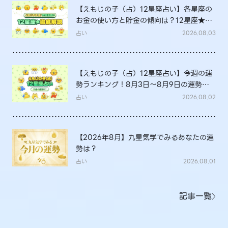
【えもじの子（占）12星座占い】各星座の
お金の使い方と貯金の傾向は？12星座★徹
底解説
占い
2026.08.03
【えもじの子（占）12星座占い】今週の運
勢ランキング！8月3日～8月9日の運勢
は？
占い
2026.08.02
【2026年8月】九星気学でみるあなたの運
勢は？
占い
2026.08.01
記事一覧