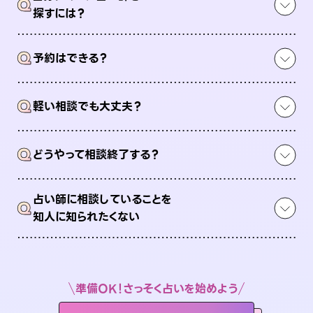
Q
探すには？
Q
予約はできる？
Q
軽い相談でも大丈夫？
Q
どうやって相談終了する？
占い師に相談していることを
Q
知人に知られたくない
準備OK！さっそく占いを始めよう