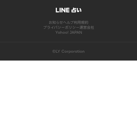
お知らせ
ヘルプ
利用規約
プライバシーポリシー
運営会社
Yahoo! JAPAN
©LY Corporation
このコンテンツは掲載が終了しました | LINE占い