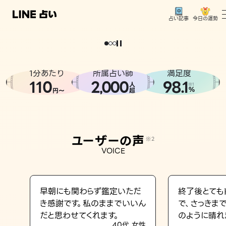
今日の運勢
占い記事
。
どうせなら
運
気
を
味
方
に
し
た
い
、
恋
も
仕
事
も
トップ
ユーザーの声
1分あたり
所属占い師
満足度
相談事例
110
2
000
98.1
,
人
※1
%
円〜
超
占いの流れ
おすすめの占い師
ユーザーの声
※2
よくある質問
VOICE
えもじの子（占）12星座占い
占い記事
早朝にも関わらず鑑定いただ
終了後とても
き感謝です。私のままでいいん
で、さっきま
お知らせ
だと思わせてくれます。
のように晴れ
40代 女性