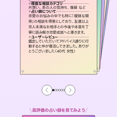
タロット
西洋占星術
スピリチュアル・リーディング
オラクルカード
スピリチュアル・リーディング
タロット
得意な相談カテゴリ
得意な相談カテゴリ
得意な相談カテゴリ
ルーン
得意な相談カテゴリ
得意な相談カテゴリ
片想い、あの人の気持ち、復縁 など
片想い、あの人の気持ち、復縁 など
出逢い、片想い、復縁 など
恋愛総合、あの人の気持ち など
得意な相談カテゴリ
片想い、二人の未来、年の差 など
恋愛総合、片想い、二人の未来 など
占い師について
占い師について
占い師について
占い師について
占い師について
占い師について
連絡再開、復縁、成就などの報告実績
多数。セラピストとして2万超の施術経
験があるからこそできる鑑定で、より良
未来には何パターンもの選択肢があり
ます。不安で視えにくくなっているあな
たの素敵な未来を見つけ、その未来を
3,700年以上の歴史を持つ東洋最古の
占術「易占」で詳細まで占い、幸せへ向
かう道筋を示します。厳しい結果にも具
恋愛のお悩みの中でも特に「曖昧な関
復縁、恋愛、不倫の行方、同性愛や片
思い、仕事関係や借金問題まで知りた
いことや心の負担になっていることを
係」の相談を得意としており、友達以上
恋人未満なお相手との今後や本音を丁
い未来をサポートします。
霊視×オラクルカードを使って「今」と「未来」そして「気になるあの人の気持ち」まで丁寧に読み解き、恋や人生のヒントを優しく引き出します。
選択できるようアドバイスします。
紐解き、背中をそっと押して導きます。
体的な対策をお伝えします。
ユーザーレビュー
ユーザーレビュー
寧に読み解き恋愛成就へと導きます。
ユーザーレビュー
ユーザーレビュー
とても心温まる鑑定でした。しかもこち
らは何も言っていないのに視えていらっ
ユーザーレビュー
不安な気持ちが嘘みたいに晴れまし
た…！よく視えていらっしゃるんだなと
安心感のあり、言い切ってくれる所や濁
さない鑑定のおかげで、毎回自分の気
職場の人の性質や人間関係、本心など
本当によく視えていてびっくり。対策が
ユーザーレビュー
複雑な背景もしっかり聞いて鑑定して
いただけました。気持ちが楽になりまし
しゃるんだなと驚きです（30代女性）
鑑定していただいてアドバイス通りに行
感じました（40代 女性）
持ちを整えられます（30代 男性）
打てて前向きになれます（40代）
動すると仲が復活してきました。ありが
た（50代 女性）
とうございました（40代 女性）
高評価の占い師を見てみよう