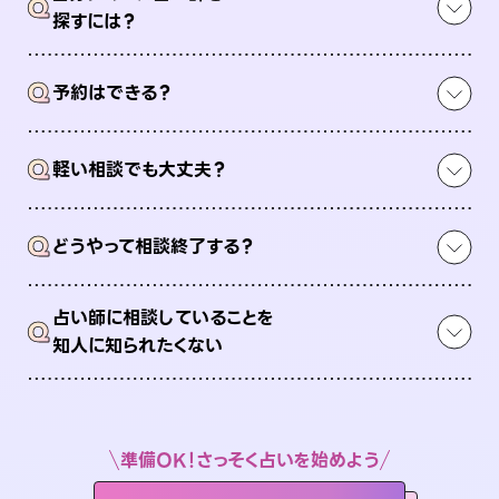
Q
探すには？
Q
予約はできる？
Q
軽い相談でも大丈夫？
Q
どうやって相談終了する？
占い師に相談していることを
Q
知人に知られたくない
準備OK！さっそく占いを始めよう