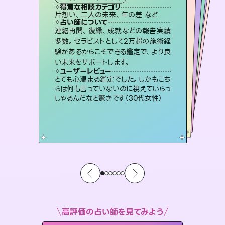
霊視・オーラ
スピリチュアル・リーディング
スピリチュアル・リーディング
ルーン
得意な相談カテゴリ
得意な相談カテゴリ
得意な相談カテゴリ
オラクルカード
得意な相談カテゴリ
得意な相談カテゴリ
片想い、二人の未来、年の差 など
片想い、あの人の気持ち、復縁 など
出逢い、片想い、復縁 など
片想い、あの人の気持ち、復縁 など
得意な相談カテゴリ
恋愛総合、片想い、二人の未来 など
恋愛総合、あの人の気持ち など
占い師について
占い師について
占い師について
占い師について
占い師について
占い師について
復縁、恋愛、不倫の行方、同性愛や片
思い、仕事関係や借金問題まで知りた
いことや心の負担になっていることを
未来には何パターンもの選択肢があり
ます。不安で視えにくくなっているあな
たの素敵な未来を見つけ、その未来を
恋愛のお悩みの中でも特に「曖昧な関
係」の相談を得意としており、友達以上
恋人未満なお相手との今後や本音を丁
連絡再開、復縁、成就などの報告実績
霊視×オラクルカードを使って「今」と
「未来」そして「気になるあの人の気持
ち」まで丁寧に読み解き、恋や人生のヒ
多数。セラピストとして2万超の施術経
験があるからこそできる鑑定で、より良
紐解き、背中をそっと押して導きます。
3,700年以上の歴史を持つ東洋最古の占術「易占」で詳細まで占い、幸せへ向かう道筋を示します。厳しい結果にも具体的な対策をお伝えします。
選択できるようアドバイスします。
ントを優しく引き出します。
寧に読み解き恋愛成就へと導きます。
ユーザーレビュー
ユーザーレビュー
い未来をサポートします。
ユーザーレビュー
ユーザーレビュー
安心感のあり、言い切ってくれる所や濁
さない鑑定のおかげで、毎回自分の気
ユーザーレビュー
複雑な背景もしっかり聞いて鑑定して
いただけました。気持ちが楽になりまし
不安な気持ちが嘘みたいに晴れまし
た…！よく視えていらっしゃるんだなと
職場の人の性質や人間関係、本心など
本当によく視えていてびっくり。対策が
ユーザーレビュー
鑑定していただいてアドバイス通りに行
動すると仲が復活してきました。ありが
持ちを整えられます（30代 男性）
とても心温まる鑑定でした。しかもこち
た（50代 女性）
感じました（40代 女性）
打てて前向きになれます（40代）
らは何も言っていないのに視えていらっ
とうございました（40代 女性）
しゃるんだなと驚きです（30代女性）
高評価の占い師を見てみよう