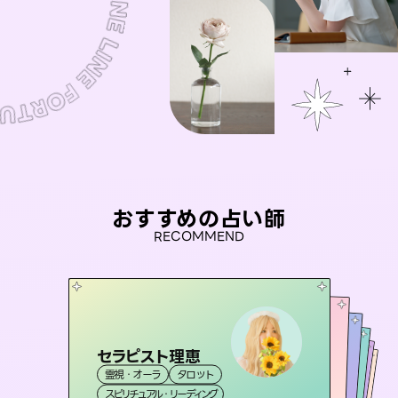
おすすめの占い師
RECOMMEND
セラピスト理恵
桃源珠羽
未来視師＊花
（
とうげんみう
）
彗望
アイリス -iris-
霊視・オーラ
タロット
（
すいぼう
霊視・オーラ
）
タロット
おう 霊感オラクル
霊視・オーラ
霊視・オーラ
心理学
西洋占星術
透視
スピリチュアル・リーディング
スピリチュアル・リーディング
タロット