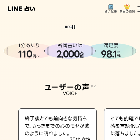
今日の運勢
占い記事
。
どうせなら
運
気
を
味
方
に
し
た
い
、
恋
も
仕
事
も
トップ
ユーザーの声
1分あたり
所属占い師
満足度
相談事例
110
2
000
98.1
,
人
※1
%
円〜
超
占いの流れ
おすすめの占い師
ユーザーの声
※2
よくある質問
VOICE
えもじの子（占）12星座占い
占い記事
終了後とても前向きな気持ち
とても的確で
で、さっきまでの心のモヤが嘘
感を言語化し
お知らせ
のように晴れました。
に落ちました
30代 女性