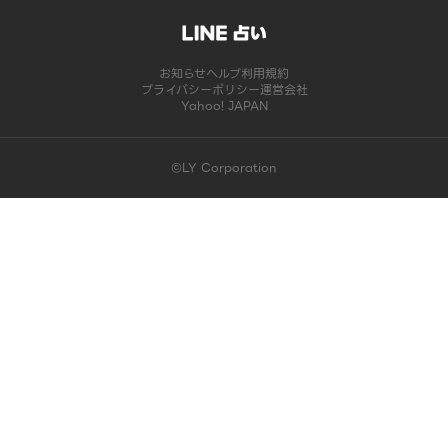
お知らせ
ヘルプ
利用規約
プライバシーポリシー
運営会社
Yahoo! JAPAN
©LY Corporation
このコンテンツは掲載が終了しました | LINE占い