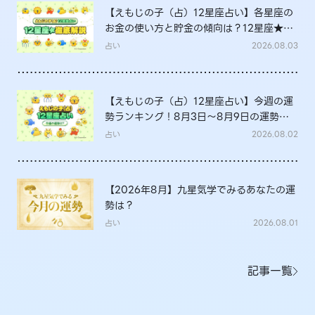
【えもじの子（占）12星座占い】各星座の
お金の使い方と貯金の傾向は？12星座★徹
底解説
占い
2026.08.03
【えもじの子（占）12星座占い】今週の運
勢ランキング！8月3日～8月9日の運勢
は？
占い
2026.08.02
【2026年8月】九星気学でみるあなたの運
勢は？
占い
2026.08.01
記事一覧