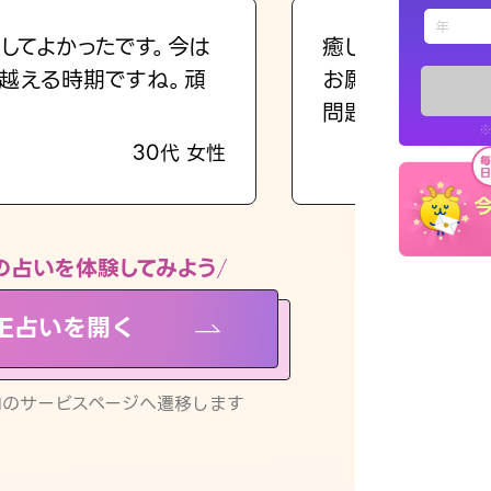
えもじの
してよかったです。今は
癒し系でおしゃべ
越える時期ですね。頑
お願いしてます(笑
占い記事
問題解決もピカイ
※
30代 女性
お知らせ
の占いを体験してみよう
NE占いを開く
※LINEアプ
リ内のサービスページへ遷移します