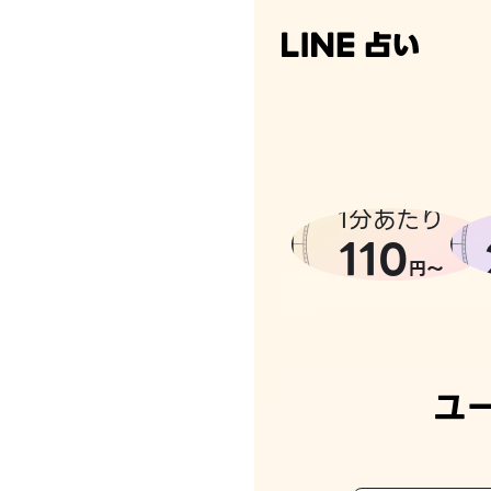
なんかち
1分あたり
110
円〜
ユ