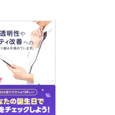
の声
れ
の占い師
質問