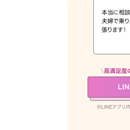
本当に相談
夫婦で乗り
張ります！
高満足度
LI
※LINEアプ