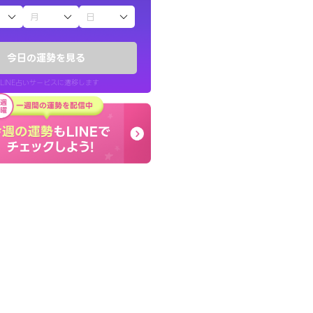
子（占）12星座占い
りしたくて鑑定を
しんどくなってましたが
)
セージを読み返してお守
今日の運勢を見る
チ！
す。
LINE占いサービスに遷移します
50代 女性
LINE占いを開く
リ内のサービスページへ遷移します