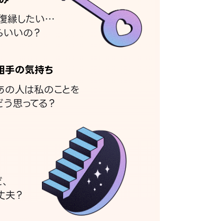
復縁したい…
らいいの？
相手の気持ち
あの人は私のことを
どう思ってる？
ど、
丈夫？