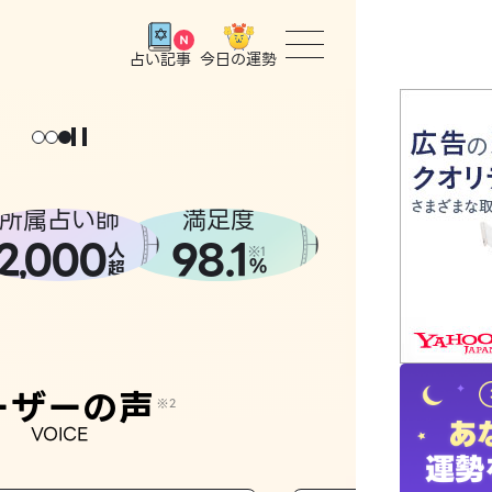
今日の運勢
占い記事
トップ
ょっと
。
元
気
に
な
った
、
話
し
たら
ユーザー
所属占い師
満足度
2
000
98.1
,
人
相談事例
※1
%
超
占いの流
おすすめ
ーザーの声
※2
VOICE
よくある