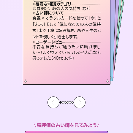
タロット
霊視・オーラ
スピリチュアル・リーディング
スピリチュアル・リーディング
スピリチュアル・リーディング
タロット
得意な相談カテゴリ
得意な相談カテゴリ
得意な相談カテゴリ
スピリチュアル・リーディング
得意な相談カテゴリ
得意な相談カテゴリ
恋愛総合、あの人の気持ち など
恋愛総合、片想い、二人の未来 など
出逢い、片想い、復縁 など
片想い、あの人の気持ち、復縁 など
得意な相談カテゴリ
片想い、あの人の気持ち、復縁 など
片想い、二人の未来、年の差 など
占い師について
占い師について
占い師について
占い師について
占い師について
占い師について
恋愛のお悩みの中でも特に「曖昧な関
係」の相談を得意としており、友達以上
恋人未満なお相手との今後や本音を丁
未来には何パターンもの選択肢があり
ます。不安で視えにくくなっているあな
たの素敵な未来を見つけ、その未来を
復縁、恋愛、不倫の行方、同性愛や片
思い、仕事関係や借金問題まで知りた
いことや心の負担になっていることを
霊視×オラクルカードを使って「今」と
連絡再開、復縁、成就などの報告実績
多数。セラピストとして2万超の施術経
験があるからこそできる鑑定で、より良
「未来」そして「気になるあの人の気持
ち」まで丁寧に読み解き、恋や人生のヒ
寧に読み解き恋愛成就へと導きます。
3,700年以上の歴史を持つ東洋最古の占術「易占」で詳細まで占い、幸せへ向かう道筋を示します。厳しい結果にも具体的な対策をお伝えします。
選択できるようアドバイスします。
い未来をサポートします。
紐解き、背中をそっと押して導きます。
ユーザーレビュー
ユーザーレビュー
ントを優しく引き出します。
ユーザーレビュー
ユーザーレビュー
鑑定していただいてアドバイス通りに行
動すると仲が復活してきました。ありが
ユーザーレビュー
複雑な背景もしっかり聞いて鑑定して
いただけました。気持ちが楽になりまし
とても心温まる鑑定でした。しかもこち
らは何も言っていないのに視えていらっ
職場の人の性質や人間関係、本心など
本当によく視えていてびっくり。対策が
ユーザーレビュー
安心感のあり、言い切ってくれる所や濁
さない鑑定のおかげで、毎回自分の気
とうございました（40代 女性）
不安な気持ちが嘘みたいに晴れまし
た（50代 女性）
しゃるんだなと驚きです（30代女性）
打てて前向きになれます（40代）
た…！よく視えていらっしゃるんだなと
持ちを整えられます（30代 男性）
感じました（40代 女性）
高評価の占い師を見てみよう