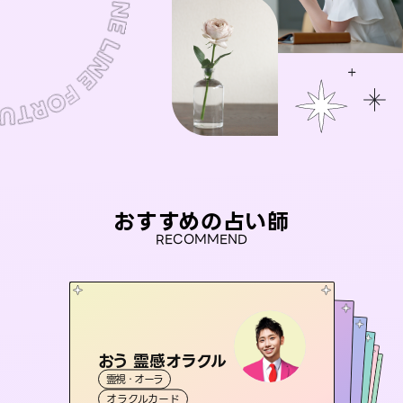
おすすめの占い師
RECOMMEND
おう 霊感オラクル
アイリス -iris-
未来視師＊花
彗望
桃源珠羽
霊視・オーラ
（
すいぼう
西洋占星術
）
タロット
セラピスト理恵
霊視・オーラ
（
とうげんみう
霊視・オーラ
心理学
霊視・オーラ
）
透視
オラクルカード
ルーン