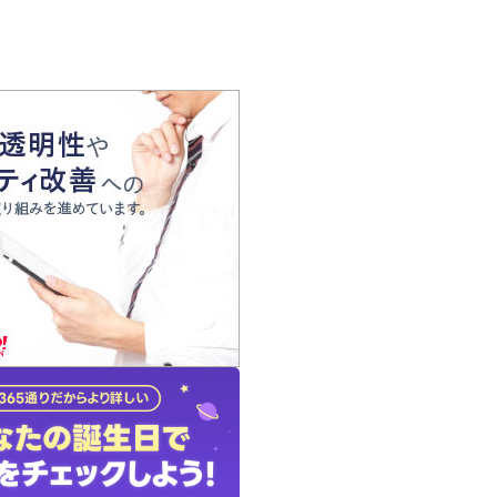
の声
れ
の占い師
質問