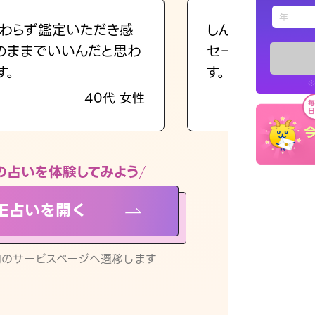
えもじの
わらず鑑定いただき感
しんどくなってま
のままでいいんだと思わ
セージを読み返し
占い記事
す。
す。
※
40代 女性
お知らせ
の占いを体験してみよう
NE占いを開く
※LINEアプ
リ内のサービスページへ遷移します