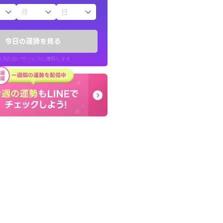
子（占）12星座占い
したが、先生のメッ
とても的確で感じていた
てお守りにしてま
言語化してくれたので腑
今日の運勢を見る
た。
LINE占いサービスに遷移します
40代 女性
LINE占いを開く
リ内のサービスページへ遷移します