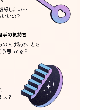
復縁したい…
らいいの？
相手の気持ち
あの人は私のことを
どう思ってる？
ど、
丈夫？