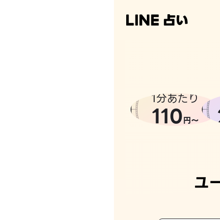
1分あたり
110
円〜
ユ