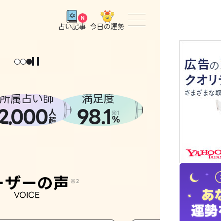
今日の運勢
占い記事
トップ
ユーザー
所属占い師
満足度
2
000
98.1
,
人
相談事例
※1
%
超
占いの流
おすすめ
ーザーの声
※2
VOICE
よくある